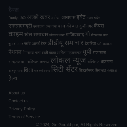
टैग्स
अच्छी खबर
इवेंट
आसपास
उत्तम प्रदेश
Duniya 360
अयोध्या
एमएमएमयूटी
कैंपस
काम की बात
कुशीनगर
एमजीयूजी
एम्स थाना
क्राइम
गो
खेल समाचार
गाजियाबाद
खोराबार थाना
गोरखनाथ थाना
डीडीयू समाचार
टेक
देवरिया
जॉब अलर्ट
चुनावी समर
धर्म-अध्यात्म
यूपी
नेशनल
राजकाज
महराजगंज
पिपराइच थाना
बस्ती
बॉक्स ऑफिस
लोकल न्यूज
राशिफल
शहरनामा
लखनऊ
शख्सियत
रामगढ़ताल थाना
सिटी सेंटर
शिक्षा
सियासत
सिद्धार्थनगर
शाहपुर थाना
संत कबीरनगर
सेलीब्रिटी
हेल्थ
About us
Contact us
Privacy Policy
Terms of Service
© 2024, Go Gorakhpur, All Rights Reserved.