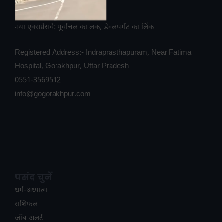
नया एक्सप्रेसवे: पूर्वांचल का लक, डेवलपमेंट का लिंक
Registered Address:- Indraprasthapuram, Near Fatima
Hospital, Gorakhpur, Uttar Pradesh
0551-3569512
info@gogorakhpur.com
पसंद चुनें
धर्म-अध्यात्म
राशिफल
जॉब अलर्ट