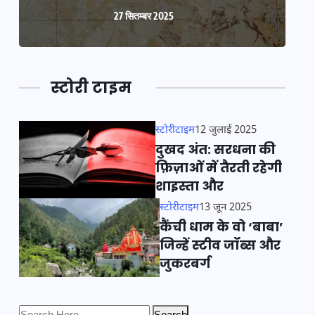
27 सितम्बर 2025
स्टोरी टाइम
स्टोरीटाइम
12 जुलाई 2025
दुखद अंत: सरधना की
फ़िज़ाओं में तैरती रहेगी
शाइस्ता और
स्टोरीटाइम
13 जून 2025
कैंची धाम के वो ‘बाबा’
जिन्हें स्टीव जॉब्स और
जुकरबर्ग