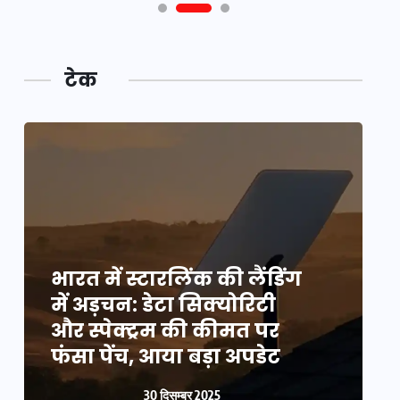
टेक
भारत में स्टारलिंक की लैंडिंग
भ
में अड़चन: डेटा सिक्योरिटी
म
और स्पेक्ट्रम की कीमत पर
औ
फंसा पेंच, आया बड़ा अपडेट
फ
30 दिसम्बर 2025