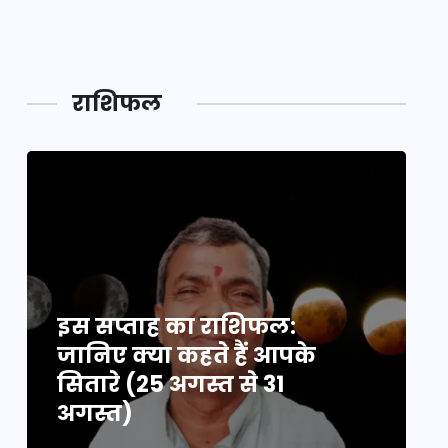
महाकुं
राशिफल
इस सप्ताह का राशिफल:
इ
जानिए क्या कहते हैं आपके
ज
सितारे (25 अगस्त से 31
स
अगस्त)