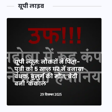
यूपी लाइव
यूपी न्यूज़: नौकरों ने पिता-
य
पुत्री को 5 साल घर में बनाया
क
बंधक, बुजुर्ग की मौत, बेटी
प
बनी ‘कंकाल’
क
29 दिसम्बर 2025