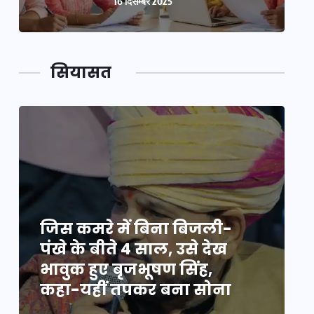
16 दिसम्बर 2025
सियासत
जिस कमरे में बिना बिजली-
ज
पंखे के बीते 4 साल, उसे देख
प
भावुक हुए बृजभूषण सिंह,
भ
कहा-यहीं तपकर बना सोना