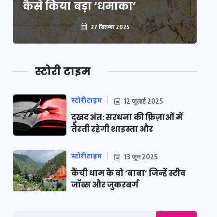
कैसे किया बड़ा ‘धमाका’
कै
27 सितम्बर 2025
स्टोरी टाइम
स्टोरीटाइम
12 जुलाई 2025
दुखद अंत: सरधना की फ़िज़ाओं में
तैरती रहेगी शाइस्ता और
स्टोरीटाइम
13 जून 2025
कैंची धाम के वो ‘बाबा’ जिन्हें स्टीव
जॉब्स और जुकरबर्ग