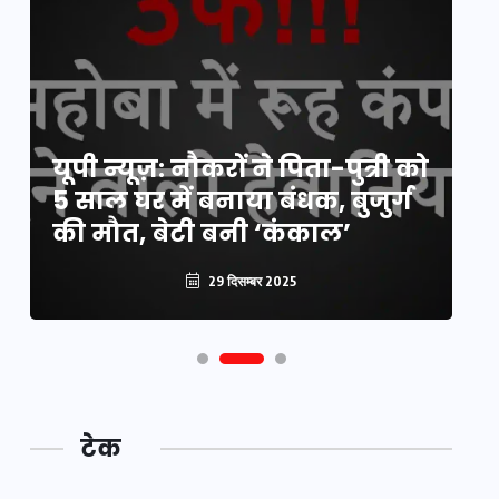
य
यूपी न्यूज़: नौकरों ने पिता-पुत्री को
मि
5 साल घर में बनाया बंधक, बुजुर्ग
वै
की मौत, बेटी बनी ‘कंकाल’
क
29 दिसम्बर 2025
टेक