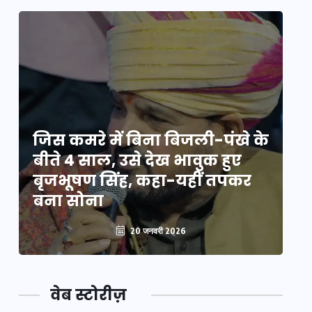
े
जिस कमरे में बिना बिजली-पंखे के
जि
बीते 4 साल, उसे देख भावुक हुए
बी
बृजभूषण सिंह, कहा-यहीं तपकर
ब
बना सोना
ब
20 जनवरी 2026
वेब स्टोरीज़