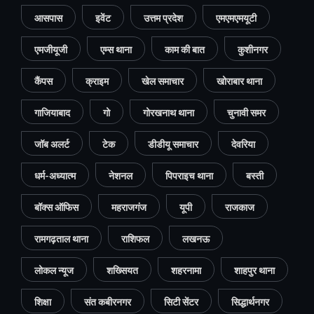
आसपास
इवेंट
उत्तम प्रदेश
एमएमएमयूटी
एमजीयूजी
एम्स थाना
काम की बात
कुशीनगर
कैंपस
क्राइम
खेल समाचार
खोराबार थाना
गाजियाबाद
गो
गोरखनाथ थाना
चुनावी समर
जॉब अलर्ट
टेक
डीडीयू समाचार
देवरिया
धर्म-अध्यात्म
नेशनल
पिपराइच थाना
बस्ती
बॉक्स ऑफिस
महराजगंज
यूपी
राजकाज
रामगढ़ताल थाना
राशिफल
लखनऊ
लोकल न्यूज
शख्सियत
शहरनामा
शाहपुर थाना
शिक्षा
संत कबीरनगर
सिटी सेंटर
सिद्धार्थनगर