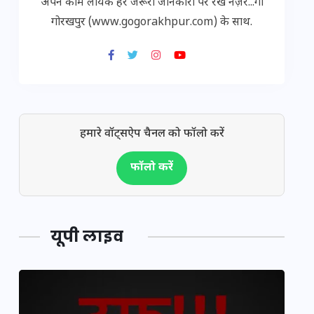
अपने काम लायक हर जरूरी जानकारी पर रखें नज़र...गो
गोरखपुर (www.gogorakhpur.com) के साथ.
हमारे वॉट्सऐप चैनल को फॉलो करें
फॉलो करें
यूपी लाइव