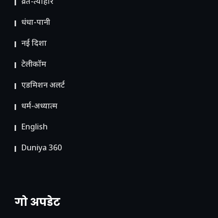
व्रत-त्योहार
धंधा-पानी
नई दिशा
टेलीकॉम
ए​डमिशन अलर्ट
धर्म-अध्यात्म
English
Duniya 360
गो अपडेट