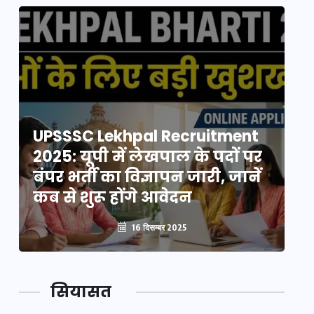
UPSSSC Lekhpal Recruitment
U
2025: यूपी में लेखपाल के पदों पर
20
बंपर भर्ती का विज्ञापन जारी, जानें
बं
कब से शुरू होंगे आवेदन
कब
16 दिसम्बर 2025
सियासत