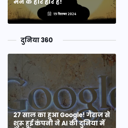
मन के हारे हार है!
मन
19 सितम्बर 2024
दुनिया 360
े
27 साल का हुआ Google! गैराज से
2
शुरू हुई कंपनी ने AI की दुनिया में
शु