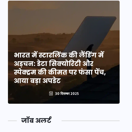
भारत में स्टारलिंक की लैंडिंग में
भा
अड़चन: डेटा सिक्योरिटी और
अ
स्पेक्ट्रम की कीमत पर फंसा पेंच,
स्
आया बड़ा अपडेट
आ
30 दिसम्बर 2025
जॉब अलर्ट