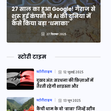
े
27 साल का हुआ Google! गैराज से
2
शुरू हुई कंपनी ने AI की दुनिया में
शु
कैसे किया बड़ा ‘धमाका’
कै
27 सितम्बर 2025
स्टोरी टाइम
स्टोरीटाइम
12 जुलाई 2025
दुखद अंत: सरधना की फ़िज़ाओं में
तैरती रहेगी शाइस्ता और
स्टोरीटाइम
13 जून 2025
कैंची धाम के वो ‘बाबा’ जिन्हें स्टीव