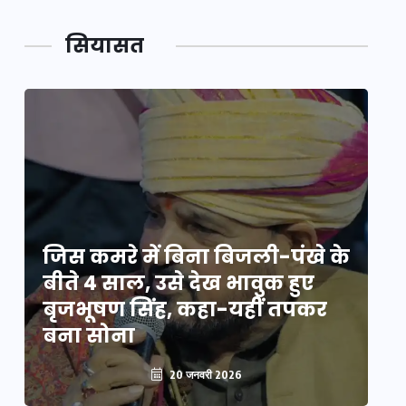
सियासत
े
जिस कमरे में बिना बिजली-पंखे के
जि
बीते 4 साल, उसे देख भावुक हुए
बी
बृजभूषण सिंह, कहा-यहीं तपकर
ब
बना सोना
ब
20 जनवरी 2026