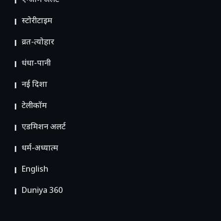
एग्जाम अलर्ट
स्टोरीटाइम
व्रत-त्योहार
धंधा-पानी
नई दिशा
टेलीकॉम
ए​डमिशन अलर्ट
धर्म-अध्यात्म
English
Duniya 360