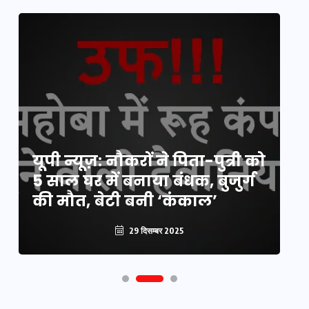
य
यूपी न्यूज़: नौकरों ने पिता-पुत्री को
मि
5 साल घर में बनाया बंधक, बुजुर्ग
वै
की मौत, बेटी बनी ‘कंकाल’
क
29 दिसम्बर 2025