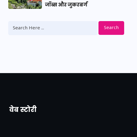
जॉब्स और जुकरबर्ग
Search
वेब स्टोरी
नया एक्सप्रेसवे: पूर्वांचल का लक, डेवलपमेंट का
लिंक