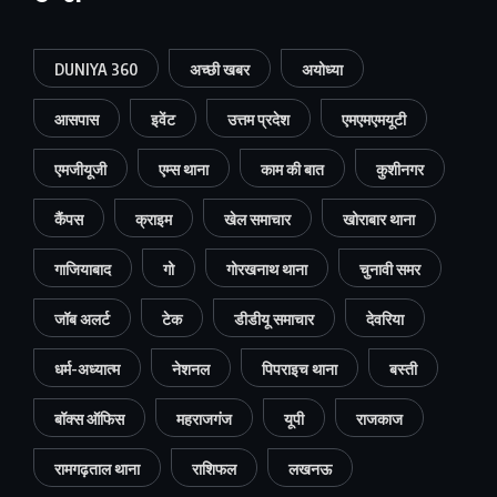
DUNIYA 360
अच्छी खबर
अयोध्या
आसपास
इवेंट
उत्तम प्रदेश
एमएमएमयूटी
एमजीयूजी
एम्स थाना
काम की बात
कुशीनगर
कैंपस
क्राइम
खेल समाचार
खोराबार थाना
गाजियाबाद
गो
गोरखनाथ थाना
चुनावी समर
जॉब अलर्ट
टेक
डीडीयू समाचार
देवरिया
धर्म-अध्यात्म
नेशनल
पिपराइच थाना
बस्ती
बॉक्स ऑफिस
महराजगंज
यूपी
राजकाज
रामगढ़ताल थाना
राशिफल
लखनऊ