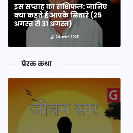
इस सप्ताह का राशिफल: जानिए
इ
क्या कहते हैं आपके सितारे (25
क्
अगस्त से 31 अगस्त)
अग
24 अगस्त 2025
प्रेरक कथा