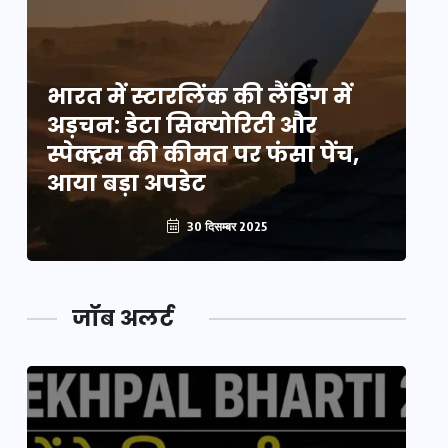
भारत में स्टारलिंक की लैंडिंग में
भा
अड़चन: डेटा सिक्योरिटी और
अ
स्पेक्ट्रम की कीमत पर फंसा पेंच,
स्
आया बड़ा अपडेट
आ
30 दिसम्बर 2025
जॉब अलर्ट