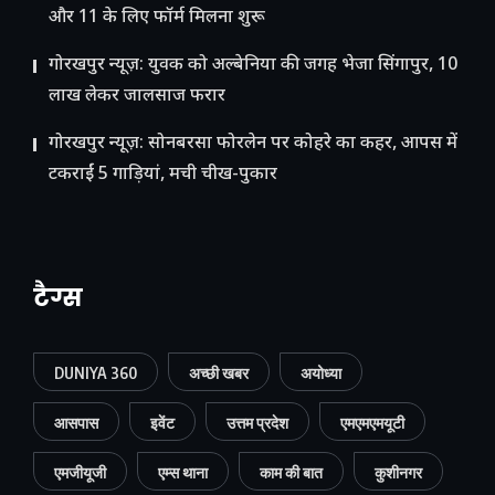
और 11 के लिए फॉर्म मिलना शुरू
गोरखपुर न्यूज़: युवक को अल्बेनिया की जगह भेजा सिंगापुर, 10
लाख लेकर जालसाज फरार
गोरखपुर न्यूज़: सोनबरसा फोरलेन पर कोहरे का कहर, आपस में
टकराईं 5 गाड़ियां, मची चीख-पुकार
टैग्स
DUNIYA 360
अच्छी खबर
अयोध्या
आसपास
इवेंट
उत्तम प्रदेश
एमएमएमयूटी
एमजीयूजी
एम्स थाना
काम की बात
कुशीनगर