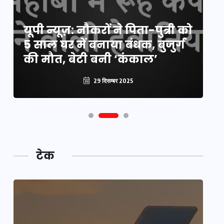
य
यूपी न्यूज़: नौकरों ने पिता-पुत्री को
मि
5 साल घर में बनाया बंधक, बुजुर्ग
वै
की मौत, बेटी बनी ‘कंकाल’
क
29 दिसम्बर 2025
टेक