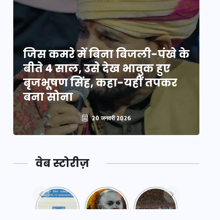
े
जिस कमरे में बिना बिजली-पंखे के
जि
बीते 4 साल, उसे देख भावुक हुए
बी
बृजभूषण सिंह, कहा-यहीं तपकर
ब
बना सोना
ब
20 जनवरी 2026
वेब स्टोरीज़
नया
महाकुंभ
महाकुंभ
एक्सप्रेसवे:
2025: कुछ
2025:
पूर्वांचल का
अनजाने
कहानी कुंभ