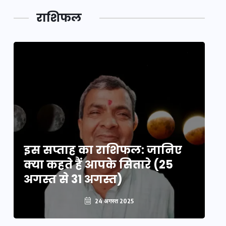
लक,
तथ्य…
मेले की…
डेवलपमेंट
राशिफल
का लिंक
इस सप्ताह का राशिफल: जानिए
इ
क्या कहते हैं आपके सितारे (25
क्
अगस्त से 31 अगस्त)
अग
24 अगस्त 2025