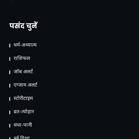
पसंद चुनें
धर्म-अध्यात्म
राशिफल
जॉब अलर्ट
एग्जाम अलर्ट
स्टोरीटाइम
व्रत-त्योहार
धंधा-पानी
नई दिशा