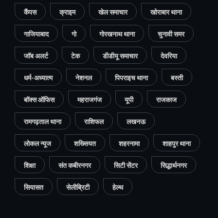
कैंपस
क्राइम
खेल समाचार
खोराबार थाना
गाजियाबाद
गो
गोरखनाथ थाना
चुनावी समर
जॉब अलर्ट
टेक
डीडीयू समाचार
देवरिया
धर्म-अध्यात्म
नेशनल
पिपराइच थाना
बस्ती
बॉक्स ऑफिस
महराजगंज
यूपी
राजकाज
रामगढ़ताल थाना
राशिफल
लखनऊ
लोकल न्यूज
शख्सियत
शहरनामा
शाहपुर थाना
शिक्षा
संत कबीरनगर
सिटी सेंटर
सिद्धार्थनगर
सियासत
सेलीब्रिटी
हेल्थ