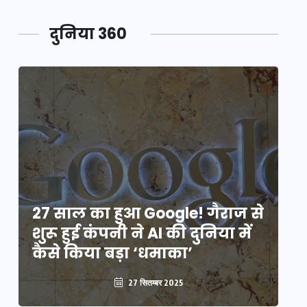
दुनिया 360
े
27 साल का हुआ Google! गैराज से
2
शुरू हुई कंपनी ने AI की दुनिया में
शु
कैसे किया बड़ा ‘धमाका’
कै
27 सितम्बर 2025