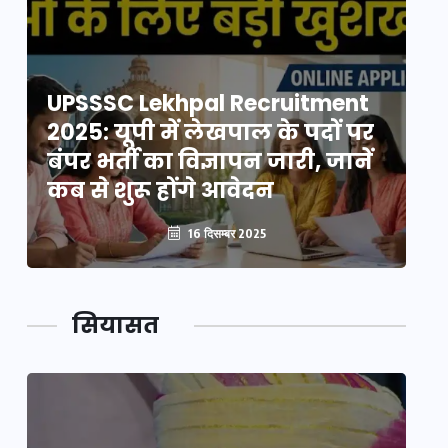
UPSSSC Lekhpal Recruitment
U
2025: यूपी में लेखपाल के पदों पर
20
बंपर भर्ती का विज्ञापन जारी, जानें
बं
कब से शुरू होंगे आवेदन
कब
16 दिसम्बर 2025
सियासत