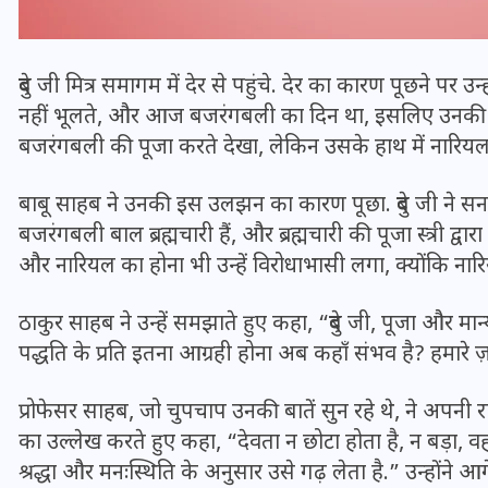
दुबे जी मित्र समागम में देर से पहुंचे. देर का कारण पूछने पर उन
नहीं भूलते, और आज बजरंगबली का दिन था, इसलिए उनकी उप
बजरंगबली की पूजा करते देखा, लेकिन उसके हाथ में नारिय
बाबू साहब ने उनकी इस उलझन का कारण पूछा. दुबे जी ने सना
बजरंगबली बाल ब्रह्मचारी हैं, और ब्रह्मचारी की पूजा स्त्री द्व
और नारियल का होना भी उन्हें विरोधाभासी लगा, क्योंकि नारि
ठाकुर साहब ने उन्हें समझाते हुए कहा, “दुबे जी, पूजा और म
भारत में स्टारलिंक की लैंडिंग में
पद्धति के प्रति इतना आग्रही होना अब कहाँ संभव है? हमारे ज़म
अड़चन: डेटा सिक्योरिटी और
स्पेक्ट्रम की कीमत पर फंसा पेंच,
प्रोफेसर साहब, जो चुपचाप उनकी बातें सुन रहे थे, ने अपनी राय 
आया बड़ा अपडेट
का उल्लेख करते हुए कहा, “देवता न छोटा होता है, न बड़ा, वह 
श्रद्धा और मनःस्थिति के अनुसार उसे गढ़ लेता है.” उन्होंन
30 दिसम्बर 2025