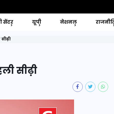
 सेंटर
यूपी
नेशनल
राजनीत
 सीढ़ी
पहली सीढ़ी