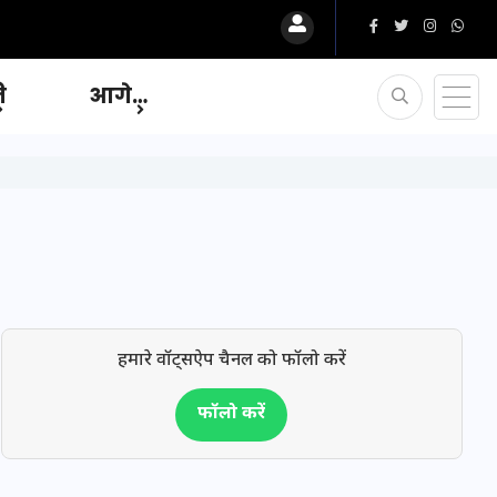
ि
आगे…
हमारे वॉट्सऐप चैनल को फॉलो करें
फॉलो करें