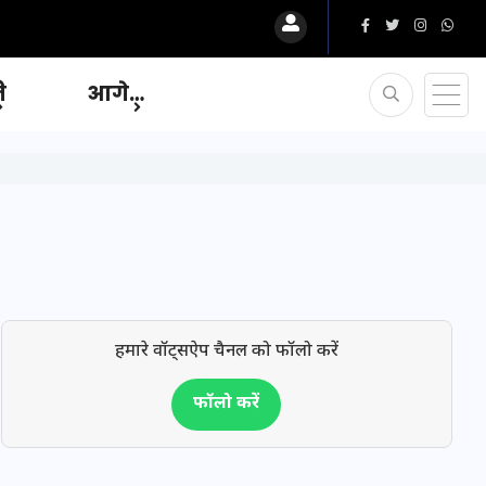
ि
आगे…
हमारे वॉट्सऐप चैनल को फॉलो करें
फॉलो करें