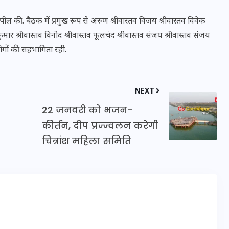
16 दिसम्बर 2025
पील की. बैठक में प्रमुख रूप से अरुण श्रीवास्तव विजय श्रीवास्तव विवेक
कुमार श्रीवास्तव विनोद श्रीवास्तव फूलचंद श्रीवास्तव संजय श्रीवास्तव संजय
लोगों की सहभागिता रही.
NEXT
22 जनवरी को भजन-
कीर्तन, दीप प्रज्ज्वलन करेगी
चित्रांश महिला समिति
जिस कमरे में बिना बिजली-पंखे
के बीते 4 साल, उसे देख भावुक
हुए बृजभूषण सिंह, कहा-यहीं
तपकर बना सोना