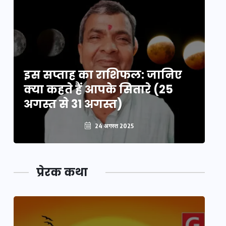
इस सप्ताह का राशिफल: जानिए
इ
क्या कहते हैं आपके सितारे (25
क्
अगस्त से 31 अगस्त)
अग
24 अगस्त 2025
प्रेरक कथा