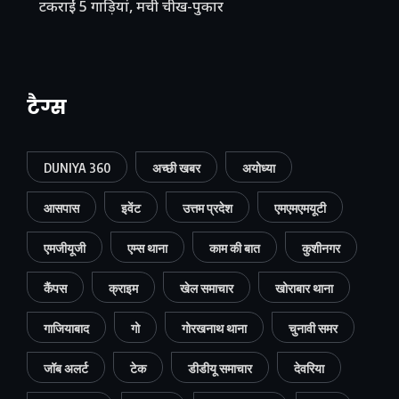
टकराईं 5 गाड़ियां, मची चीख-पुकार
टैग्स
DUNIYA 360
अच्छी खबर
अयोध्या
आसपास
इवेंट
उत्तम प्रदेश
एमएमएमयूटी
एमजीयूजी
एम्स थाना
काम की बात
कुशीनगर
कैंपस
क्राइम
खेल समाचार
खोराबार थाना
गाजियाबाद
गो
गोरखनाथ थाना
चुनावी समर
जॉब अलर्ट
टेक
डीडीयू समाचार
देवरिया