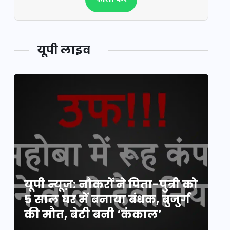
यूपी लाइव
य
यूपी न्यूज़: नौकरों ने पिता-पुत्री को
मि
5 साल घर में बनाया बंधक, बुजुर्ग
वै
की मौत, बेटी बनी ‘कंकाल’
क