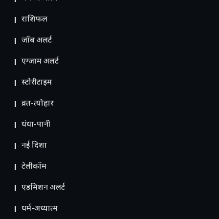
राशिफल
जॉब अलर्ट
एग्जाम अलर्ट
स्टोरीटाइम
व्रत-त्योहार
धंधा-पानी
नई दिशा
टेलीकॉम
ए​डमिशन अलर्ट
धर्म-अध्यात्म