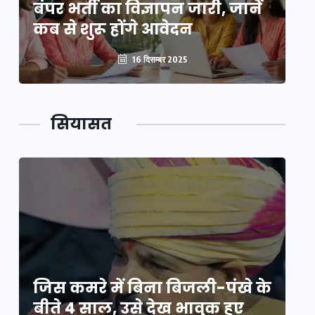
बंपर भर्ती का विज्ञापन जारी, जानें
बं
कब से शुरू होंगे आवेदन
कब
16 दिसम्बर 2025
सियासत
े
जिस कमरे में बिना बिजली-पंखे के
जि
बीते 4 साल, उसे देख भावुक हुए
बी