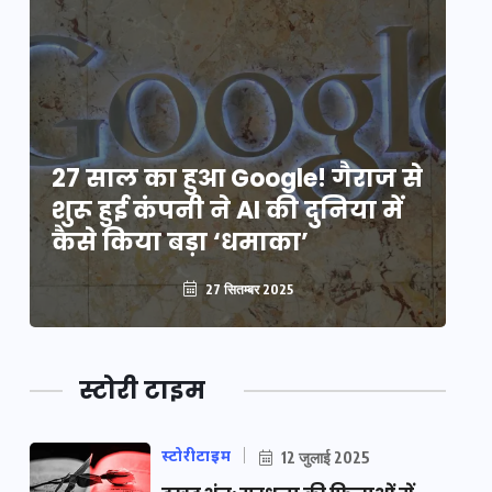
े
27 साल का हुआ Google! गैराज से
2
शुरू हुई कंपनी ने AI की दुनिया में
शु
कैसे किया बड़ा ‘धमाका’
कै
27 सितम्बर 2025
स्टोरी टाइम
स्टोरीटाइम
12 जुलाई 2025