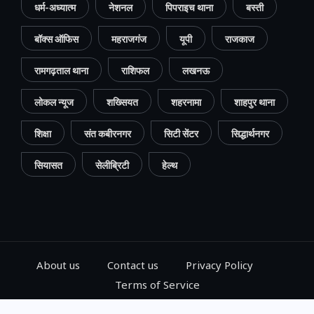
धर्म-अध्यात्म
नेशनल
पिपराइच थाना
बस्ती
बॉक्स ऑफिस
महराजगंज
यूपी
राजकाज
रामगढ़ताल थाना
राशिफल
लखनऊ
लोकल न्यूज
शख्सियत
शहरनामा
शाहपुर थाना
शिक्षा
संत कबीरनगर
सिटी सेंटर
सिद्धार्थनगर
सियासत
सेलीब्रिटी
हेल्थ
About us
Contact us
Privacy Policy
Terms of Service