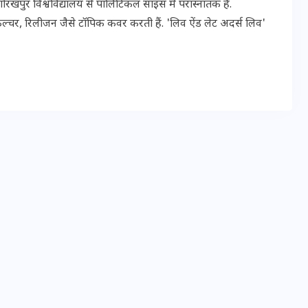
पुर विश्वविद्यालय से पॉलिटिकल साइंस में परास्नातक हैं.
ल्चर, रिलीजन जैसे टॉपिक कवर करती हैं. 'लिव ऐंड लेट अदर्स लिव'
मन के हारे हार है!
19 सितम्बर 2024