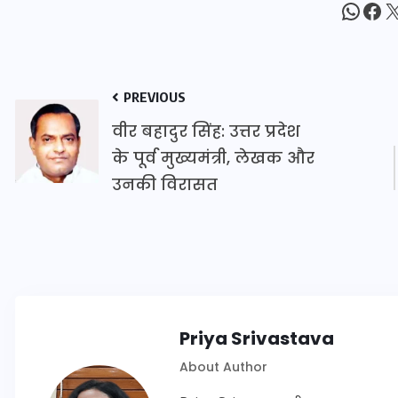
What
Fac
X
इस सप्ताह का राशिफल: जानिए
क्या कहते हैं आपके सितारे (25
PREVIOUS
अगस्त से 31 अगस्त)
वीर बहादुर सिंह: उत्तर प्रदेश
के पूर्व मुख्यमंत्री, लेखक और
24 अगस्त 2025
उनकी विरासत
Priya Srivastava
About Author