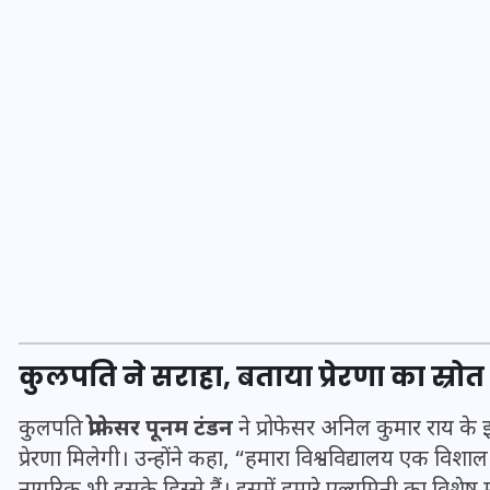
16 दिसम्बर 2025
जिस कमरे में बिना बिजली-पंखे
कुलपति ने सराहा, बताया प्रेरणा का स्रोत
के बीते 4 साल, उसे देख भावुक
हुए बृजभूषण सिंह, कहा-यहीं
कुलपति
प्रोफेसर पूनम टंडन
ने प्रोफेसर अनिल कुमार राय के
प्रेरणा मिलेगी। उन्होंने कहा, “हमारा विश्वविद्यालय एक विशाल
तपकर बना सोना