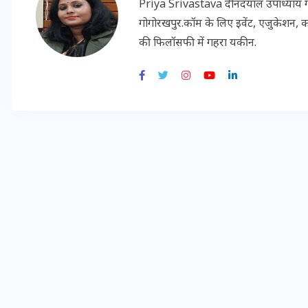
Priya Srivastava दीनदयाल उपाध्याय गोरख
गोगोरखपुर.कॉम के लिए इवेंट, एजुकेशन, क
की फिलॉसफी में गहरा यकीन.
मन के हारे हार है!
19 सितम्बर 2024