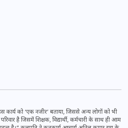
16 दिसम्बर 2025
जिस कमरे में बिना बिजली-पंखे
के बीते 4 साल, उसे देख भावुक
हुए बृजभूषण सिंह, कहा-यहीं
 इस कार्य को ‘एक नजीर’ बताया, जिससे अन्य लोगों को भी
 परिवार है जिसमें शिक्षक, विद्यार्थी, कर्मचारी के साथ ही आम
तपकर बना सोना