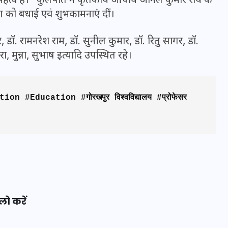
ष महत्व है।” कुलपति ने कृतकार्य आचार्य अनिल कुमार राय के
20 जनवरी 2026
ग को बधाई एवं शुभकामनाएं दीं।
र, डॉ. रामनरेश राम, डॉ. सुनील कुमार, डॉ. रितु सागर, डॉ.
, मुन्ना, सुभाष इत्यादि उपस्थित रहे।
Education #गोरखपुर विश्वविद्यालय #प्रोफेसर 
लो करें