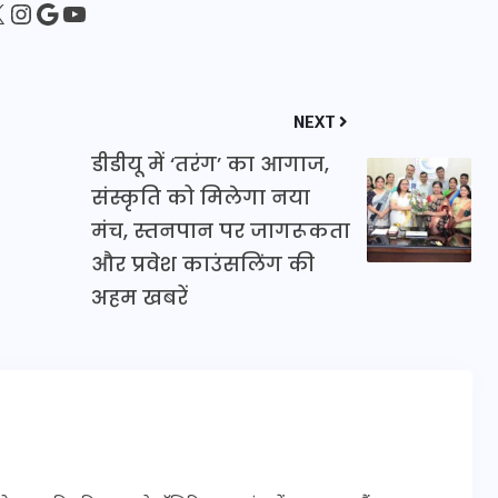
sApp
ebook
Instagram
Google
YouTube
इस सप्ताह का राशिफल: जानिए
क्या कहते हैं आपके सितारे (25
NEXT
अगस्त से 31 अगस्त)
डीडीयू में ‘तरंग’ का आगाज,
संस्कृति को मिलेगा नया
24 अगस्त 2025
मंच, स्तनपान पर जागरूकता
और प्रवेश काउंसलिंग की
अहम खबरें