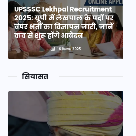
UPSSSC Lekhpal Recruitment
U
2025: यूपी में लेखपाल के पदों पर
20
बंपर भर्ती का विज्ञापन जारी, जानें
बं
कब से शुरू होंगे आवेदन
कब
16 दिसम्बर 2025
सियासत