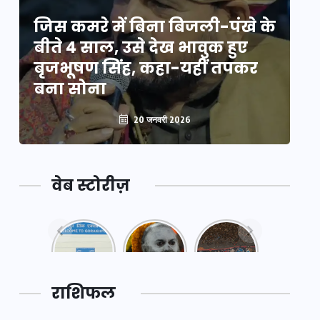
े
जिस कमरे में बिना बिजली-पंखे के
जि
बीते 4 साल, उसे देख भावुक हुए
बी
बृजभूषण सिंह, कहा-यहीं तपकर
ब
बना सोना
ब
20 जनवरी 2026
वेब स्टोरीज़
नया
महाकुंभ
महाकुंभ
एक्सप्रेसवे:
2025: कुछ
2025:
पूर्वांचल का
अनजाने
कहानी कुंभ
लक,
तथ्य…
मेले की…
डेवलपमेंट
राशिफल
का लिंक