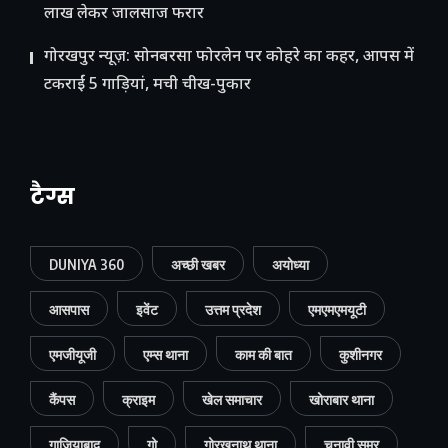
लाख लेकर जालसाज फरार
गोरखपुर न्यूज़: सोनबरसा फोरलेन पर कोहरे का कहर, आपस में
टकराईं 5 गाड़ियां, मची चीख-पुकार
टैग्स
DUNIYA 360
अच्छी खबर
अयोध्या
आसपास
इवेंट
उत्तम प्रदेश
एमएमएमयूटी
एमजीयूजी
एम्स थाना
काम की बात
कुशीनगर
कैंपस
क्राइम
खेल समाचार
खोराबार थाना
गाजियाबाद
गो
गोरखनाथ थाना
चुनावी समर