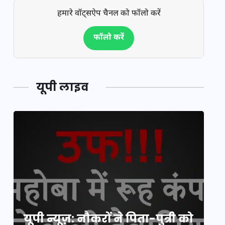
हमारे वॉट्सऐप चैनल को फॉलो करें
फॉलो करें
यूपी लाइव
य
यूपी न्यूज़: नौकरों ने पिता-पुत्री को
मि