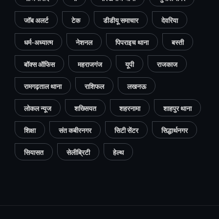
जॉब अलर्ट
टेक
डीडीयू समाचार
देवरिया
धर्म-अध्यात्म
नेशनल
पिपराइच थाना
बस्ती
बॉक्स ऑफिस
महराजगंज
यूपी
राजकाज
रामगढ़ताल थाना
राशिफल
लखनऊ
लोकल न्यूज
शख्सियत
शहरनामा
शाहपुर थाना
शिक्षा
संत कबीरनगर
सिटी सेंटर
सिद्धार्थनगर
सियासत
सेलीब्रिटी
हेल्थ