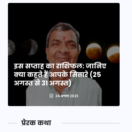
इस सप्ताह का राशिफल: जानिए
इ
क्या कहते हैं आपके सितारे (25
क्
अगस्त से 31 अगस्त)
अग
24 अगस्त 2025
प्रेरक कथा