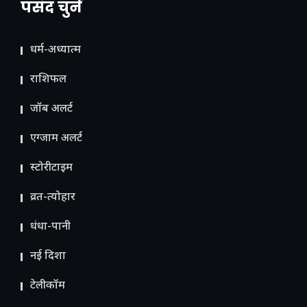
पसंद चुनें
धर्म-अध्यात्म
राशिफल
जॉब अलर्ट
एग्जाम अलर्ट
स्टोरीटाइम
व्रत-त्योहार
धंधा-पानी
नई दिशा
टेलीकॉम