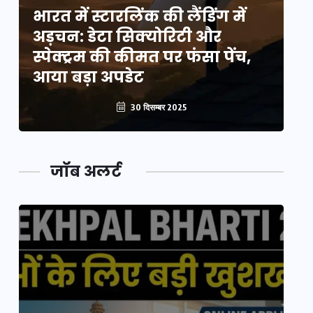
भारत में स्टारलिंक की लैंडिंग में
भा
अड़चन: डेटा सिक्योरिटी और
अ
स्पेक्ट्रम की कीमत पर फंसा पेंच,
स्
आया बड़ा अपडेट
आ
30 दिसम्बर 2025
जॉब अलर्ट