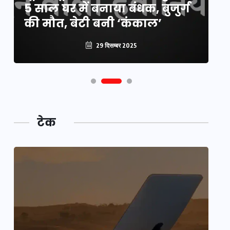
5 साल घर में बनाया बंधक, बुजुर्ग
वै
की मौत, बेटी बनी ‘कंकाल’
क
29 दिसम्बर 2025
टेक