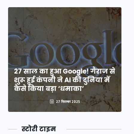
े
27 साल का हुआ Google! गैराज से
2
शुरू हुई कंपनी ने AI की दुनिया में
शु
कैसे किया बड़ा ‘धमाका’
कै
27 सितम्बर 2025
स्टोरी टाइम