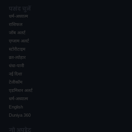
पसंद चुनें
धर्म-अध्यात्म
राशिफल
जॉब अलर्ट
एग्जाम अलर्ट
स्टोरीटाइम
व्रत-त्योहार
धंधा-पानी
नई दिशा
टेलीकॉम
ए​डमिशन अलर्ट
धर्म-अध्यात्म
English
Duniya 360
गो अपडेट