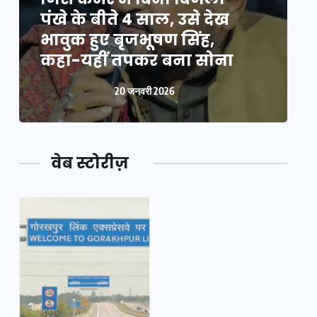
पंखे के बीते 4 साल, उसे देख
प
भावुक हुए बृजभूषण सिंह,
भ
कहा-यहीं तपकर बना सोना
20 जनवरी 2026
वेब स्टोरीज़