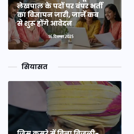
लेखपाल के पदों पर बंपर भर्ती
ल
का विज्ञापन जारी, जानें कब
क
से शुरू होंगे आवेदन
स
16 दिसम्बर 2025
सियासत
जिस कमरे में बिना बिजली-
ज