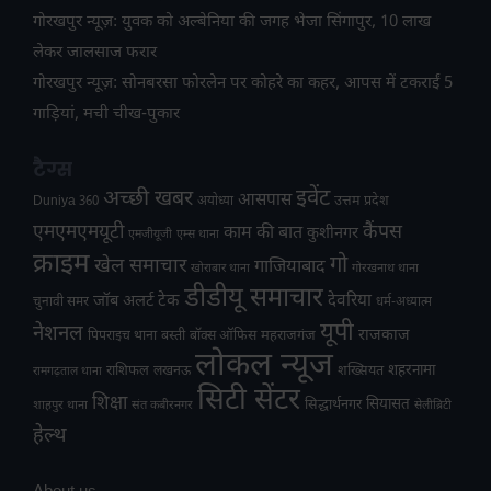
गोरखपुर न्यूज़: युवक को अल्बेनिया की जगह भेजा सिंगापुर, 10 लाख
लेकर जालसाज फरार
गोरखपुर न्यूज़: सोनबरसा फोरलेन पर कोहरे का कहर, आपस में टकराईं 5
गाड़ियां, मची चीख-पुकार
टैग्स
अच्छी खबर
इवेंट
आसपास
उत्तम प्रदेश
Duniya 360
अयोध्या
एमएमएमयूटी
कैंपस
काम की बात
कुशीनगर
एमजीयूजी
एम्स थाना
क्राइम
गो
खेल समाचार
गाजियाबाद
खोराबार थाना
गोरखनाथ थाना
डीडीयू समाचार
टेक
देवरिया
जॉब अलर्ट
चुनावी समर
धर्म-अध्यात्म
यूपी
नेशनल
राजकाज
महराजगंज
पिपराइच थाना
बस्ती
बॉक्स ऑफिस
लोकल न्यूज
राशिफल
शहरनामा
लखनऊ
शख्सियत
रामगढ़ताल थाना
सिटी सेंटर
शिक्षा
सियासत
सिद्धार्थनगर
शाहपुर थाना
संत कबीरनगर
सेलीब्रिटी
हेल्थ