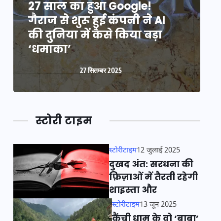
27 साल का हुआ Google!
2
गैराज से शुरू हुई कंपनी ने AI
ग
की दुनिया में कैसे किया बड़ा
क
‘धमाका’
27 सितम्बर 2025
स्टोरी टाइम
स्टोरीटाइम
12 जुलाई 2025
दुखद अंत: सरधना की
फ़िज़ाओं में तैरती रहेगी
शाइस्ता और
स्टोरीटाइम
13 जून 2025
कैंची धाम के वो ‘बाबा’