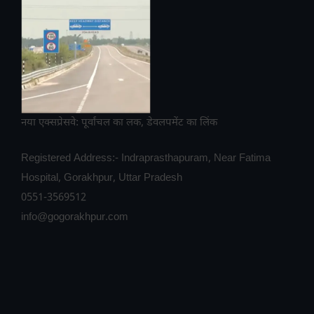
नया एक्सप्रेसवे: पूर्वांचल का लक, डेवलपमेंट का लिंक
Registered Address:- Indraprasthapuram, Near Fatima
Hospital, Gorakhpur, Uttar Pradesh
0551-3569512
info@gogorakhpur.com