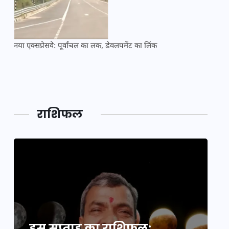
नया एक्सप्रेसवे: पूर्वांचल का लक, डेवलपमेंट का लिंक
महाकुं
राशिफल
इस सप्ताह का राशिफल:
इ