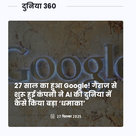
दुनिया 360
े
27 साल का हुआ Google! गैराज से
2
शुरू हुई कंपनी ने AI की दुनिया में
शु
कैसे किया बड़ा ‘धमाका’
कै
27 सितम्बर 2025