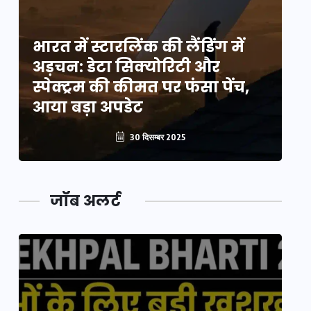
भारत में स्टारलिंक की लैंडिंग में
भा
अड़चन: डेटा सिक्योरिटी और
अ
स्पेक्ट्रम की कीमत पर फंसा पेंच,
स्
आया बड़ा अपडेट
आ
30 दिसम्बर 2025
जॉब अलर्ट