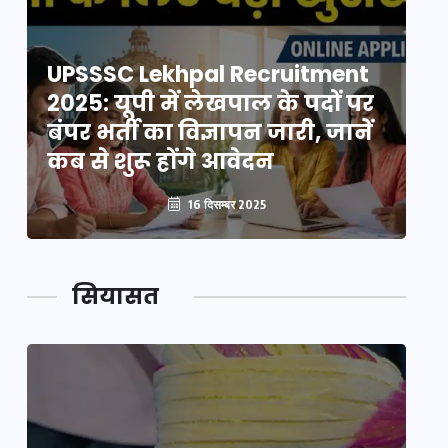
UPSSSC Lekhpal Recruitment
U
2025: यूपी में लेखपाल के पदों पर
20
बंपर भर्ती का विज्ञापन जारी, जानें
बं
कब से शुरू होंगे आवेदन
कब
16 दिसम्बर 2025
सियासत