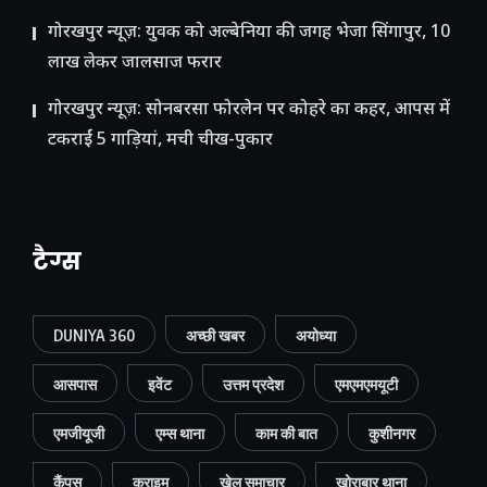
गोरखपुर न्यूज़: युवक को अल्बेनिया की जगह भेजा सिंगापुर, 10
लाख लेकर जालसाज फरार
गोरखपुर न्यूज़: सोनबरसा फोरलेन पर कोहरे का कहर, आपस में
टकराईं 5 गाड़ियां, मची चीख-पुकार
टैग्स
DUNIYA 360
अच्छी खबर
अयोध्या
आसपास
इवेंट
उत्तम प्रदेश
एमएमएमयूटी
एमजीयूजी
एम्स थाना
काम की बात
कुशीनगर
कैंपस
क्राइम
खेल समाचार
खोराबार थाना