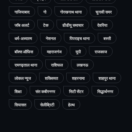
गाजियाबाद
गो
गोरखनाथ थाना
चुनावी समर
जॉब अलर्ट
टेक
डीडीयू समाचार
देवरिया
धर्म-अध्यात्म
नेशनल
पिपराइच थाना
बस्ती
बॉक्स ऑफिस
महराजगंज
यूपी
राजकाज
रामगढ़ताल थाना
राशिफल
लखनऊ
लोकल न्यूज
शख्सियत
शहरनामा
शाहपुर थाना
शिक्षा
संत कबीरनगर
सिटी सेंटर
सिद्धार्थनगर
सियासत
सेलीब्रिटी
हेल्थ