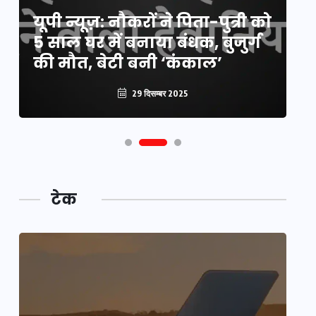
य
यूपी न्यूज़: नौकरों ने पिता-पुत्री को
मि
5 साल घर में बनाया बंधक, बुजुर्ग
वै
की मौत, बेटी बनी ‘कंकाल’
क
29 दिसम्बर 2025
टेक