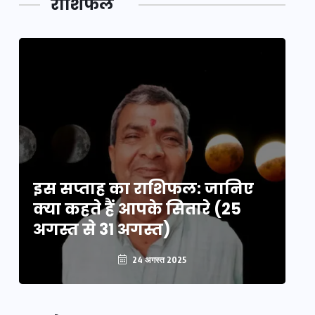
राशिफल
का लिंक
इस सप्ताह का राशिफल: जानिए
इ
क्या कहते हैं आपके सितारे (25
क्
अगस्त से 31 अगस्त)
अग
24 अगस्त 2025