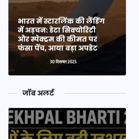
भारत में स्टारलिंक की लैंडिंग
भ
में अड़चन: डेटा सिक्योरिटी
म
और स्पेक्ट्रम की कीमत पर
औ
फंसा पेंच, आया बड़ा अपडेट
फ
30 दिसम्बर 2025
जॉब अलर्ट