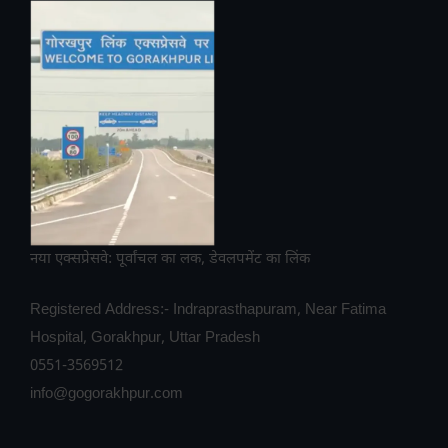
नया एक्सप्रेसवे: पूर्वांचल का लक, डेवलपमेंट का लिंक
Registered Address:- Indraprasthapuram, Near Fatima
Hospital, Gorakhpur, Uttar Pradesh
0551-3569512
info@gogorakhpur.com