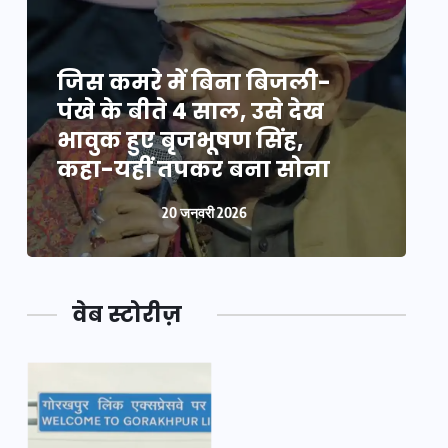
जिस कमरे में बिना बिजली-
ज
पंखे के बीते 4 साल, उसे देख
प
भावुक हुए बृजभूषण सिंह,
भ
कहा-यहीं तपकर बना सोना
20 जनवरी 2026
वेब स्टोरीज़