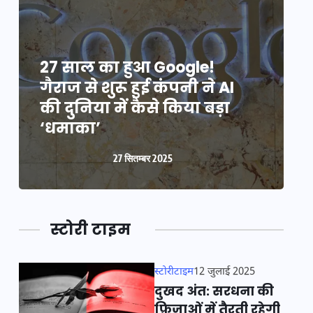
27 साल का हुआ Google!
2
गैराज से शुरू हुई कंपनी ने AI
ग
की दुनिया में कैसे किया बड़ा
क
‘धमाका’
27 सितम्बर 2025
स्टोरी टाइम
स्टोरीटाइम
12 जुलाई 2025
दुखद अंत: सरधना की
फ़िज़ाओं में तैरती रहेगी