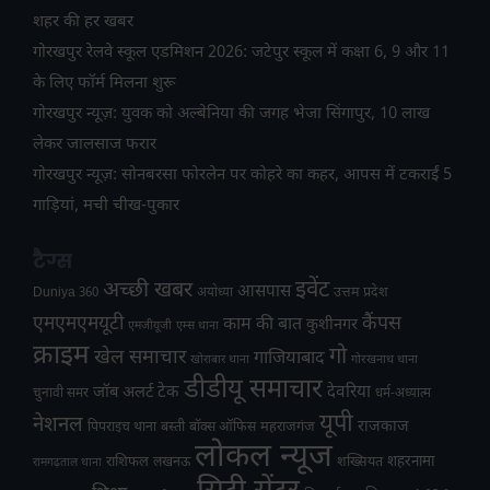
शहर की हर खबर
गोरखपुर रेलवे स्कूल एडमिशन 2026: जटेपुर स्कूल में कक्षा 6, 9 और 11
के लिए फॉर्म मिलना शुरू
गोरखपुर न्यूज़: युवक को अल्बेनिया की जगह भेजा सिंगापुर, 10 लाख
लेकर जालसाज फरार
गोरखपुर न्यूज़: सोनबरसा फोरलेन पर कोहरे का कहर, आपस में टकराईं 5
गाड़ियां, मची चीख-पुकार
टैग्स
अच्छी खबर
इवेंट
आसपास
उत्तम प्रदेश
Duniya 360
अयोध्या
एमएमएमयूटी
कैंपस
काम की बात
कुशीनगर
एमजीयूजी
एम्स थाना
क्राइम
गो
खेल समाचार
गाजियाबाद
खोराबार थाना
गोरखनाथ थाना
डीडीयू समाचार
टेक
देवरिया
जॉब अलर्ट
चुनावी समर
धर्म-अध्यात्म
यूपी
नेशनल
राजकाज
महराजगंज
पिपराइच थाना
बस्ती
बॉक्स ऑफिस
लोकल न्यूज
राशिफल
शहरनामा
लखनऊ
शख्सियत
रामगढ़ताल थाना