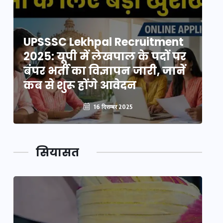
UPSSSC Lekhpal Recruitment
U
2025: यूपी में लेखपाल के पदों पर
20
बंपर भर्ती का विज्ञापन जारी, जानें
बं
कब से शुरू होंगे आवेदन
कब
16 दिसम्बर 2025
सियासत