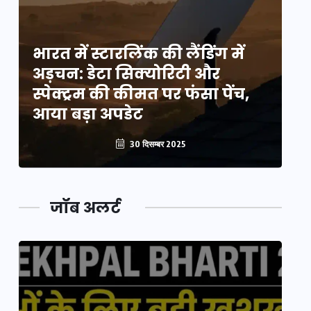
भारत में स्टारलिंक की लैंडिंग में
भा
अड़चन: डेटा सिक्योरिटी और
अ
स्पेक्ट्रम की कीमत पर फंसा पेंच,
स्
आया बड़ा अपडेट
आ
30 दिसम्बर 2025
जॉब अलर्ट