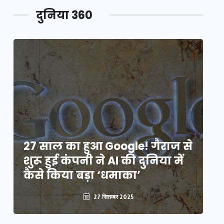
दुनिया 360
े
27 साल का हुआ Google! गैराज से
2
शुरू हुई कंपनी ने AI की दुनिया में
शु
कैसे किया बड़ा ‘धमाका’
कै
27 सितम्बर 2025