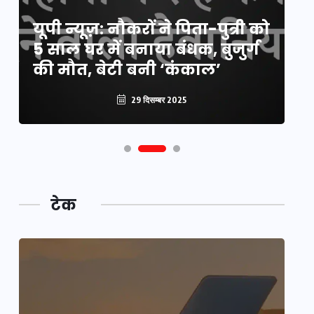
य
यूपी न्यूज़: नौकरों ने पिता-पुत्री को
मि
5 साल घर में बनाया बंधक, बुजुर्ग
वै
की मौत, बेटी बनी ‘कंकाल’
क
29 दिसम्बर 2025
टेक