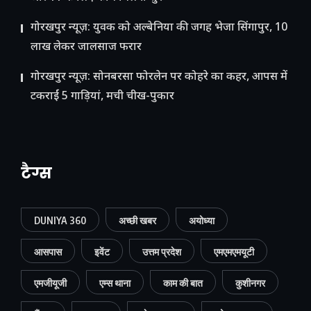
गोरखपुर न्यूज़: युवक को अल्बेनिया की जगह भेजा सिंगापुर, 10
लाख लेकर जालसाज फरार
गोरखपुर न्यूज़: सोनबरसा फोरलेन पर कोहरे का कहर, आपस में
टकराईं 5 गाड़ियां, मची चीख-पुकार
टैग्स
DUNIYA 360
अच्छी खबर
अयोध्या
आसपास
इवेंट
उत्तम प्रदेश
एमएमएमयूटी
एमजीयूजी
एम्स थाना
काम की बात
कुशीनगर