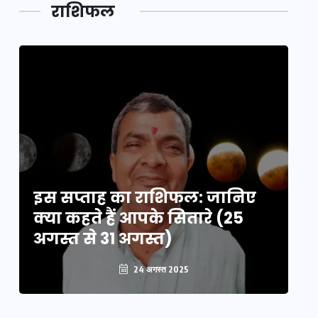
डेवलपमेंट
राशिफल
का लिंक
इस सप्ताह का राशिफल: जानिए
इ
क्या कहते हैं आपके सितारे (25
क्
अगस्त से 31 अगस्त)
अग
24 अगस्त 2025