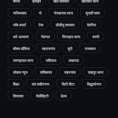
कैंपस
क्राइम
खेल समाचार
खोराबार थाना
गाजियाबाद
गो
गोरखनाथ थाना
चुनावी समर
जॉब अलर्ट
टेक
डीडीयू समाचार
देवरिया
धर्म-अध्यात्म
नेशनल
पिपराइच थाना
बस्ती
बॉक्स ऑफिस
महराजगंज
यूपी
राजकाज
रामगढ़ताल थाना
राशिफल
लखनऊ
लोकल न्यूज
शख्सियत
शहरनामा
शाहपुर थाना
शिक्षा
संत कबीरनगर
सिटी सेंटर
सिद्धार्थनगर
सियासत
सेलीब्रिटी
हेल्थ