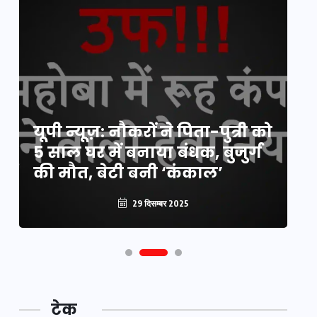
य
यूपी न्यूज़: नौकरों ने पिता-पुत्री को
मि
5 साल घर में बनाया बंधक, बुजुर्ग
वै
की मौत, बेटी बनी ‘कंकाल’
क
29 दिसम्बर 2025
टेक