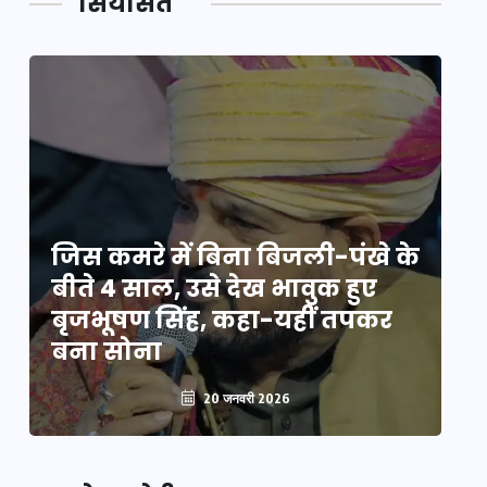
सियासत
े
जिस कमरे में बिना बिजली-पंखे के
जि
बीते 4 साल, उसे देख भावुक हुए
बी
बृजभूषण सिंह, कहा-यहीं तपकर
ब
बना सोना
ब
20 जनवरी 2026