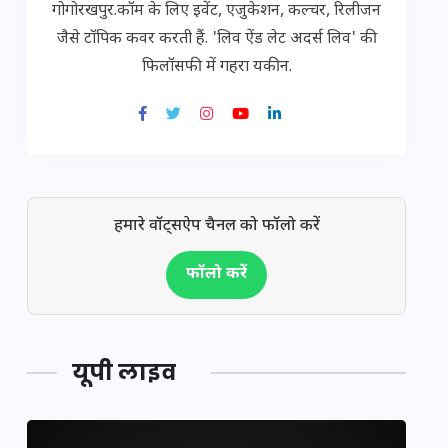
गोगोरखपुर.कॉम के लिए इवेंट, एजुकेशन, कल्चर, रिलीजन
जैसे टॉपिक कवर करती हैं. 'लिव ऐंड लेट अदर्स लिव' की
फिलॉसफी में गहरा यकीन.
हमारे वॉट्सऐप चैनल को फॉलो करें
फॉलो करें
यूपी लाइव