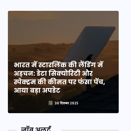
भारत में स्टारलिंक की लैंडिंग में
भा
अड़चन: डेटा सिक्योरिटी और
अ
स्पेक्ट्रम की कीमत पर फंसा पेंच,
स्
आया बड़ा अपडेट
आ
30 दिसम्बर 2025
जॉब अलर्ट