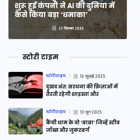
शुरू हुई कंपनी ने AI की दुनिया में
शु
कैसे किया बड़ा ‘धमाका’
कै
27 सितम्बर 2025
स्टोरी टाइम
स्टोरीटाइम
12 जुलाई 2025
दुखद अंत: सरधना की फ़िज़ाओं में
तैरती रहेगी शाइस्ता और
स्टोरीटाइम
13 जून 2025
कैंची धाम के वो ‘बाबा’ जिन्हें स्टीव
जॉब्स और जुकरबर्ग