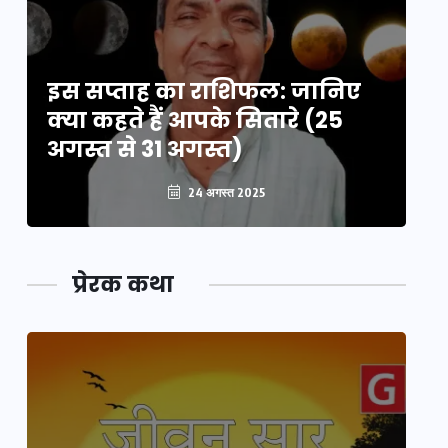
इस सप्ताह का राशिफल: जानिए
इ
क्या कहते हैं आपके सितारे (25
क्
अगस्त से 31 अगस्त)
अग
24 अगस्त 2025
प्रेरक कथा