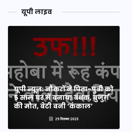
यूपी लाइव
य
यूपी न्यूज़: नौकरों ने पिता-पुत्री को
मि
5 साल घर में बनाया बंधक, बुजुर्ग
वै
की मौत, बेटी बनी ‘कंकाल’
क
29 दिसम्बर 2025