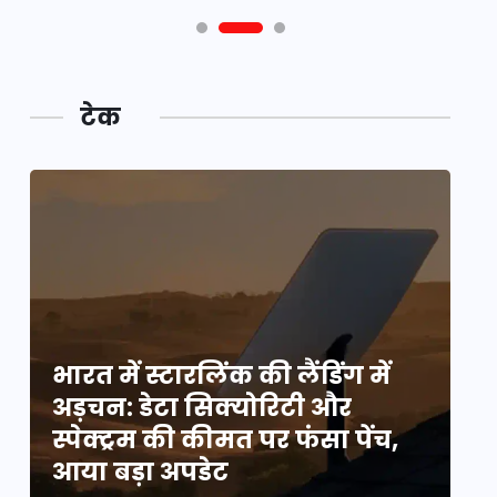
टेक
भारत में स्टारलिंक की लैंडिंग में
भा
अड़चन: डेटा सिक्योरिटी और
अ
स्पेक्ट्रम की कीमत पर फंसा पेंच,
स्
आया बड़ा अपडेट
आ