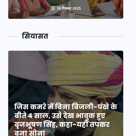
16 दिसम्बर 2025
सियासत
े
जिस कमरे में बिना बिजली-पंखे के
जि
बीते 4 साल, उसे देख भावुक हुए
बी
बृजभूषण सिंह, कहा-यहीं तपकर
ब
बना सोना
ब