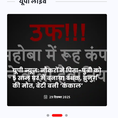
यूपी लाइव
य
यूपी न्यूज़: नौकरों ने पिता-पुत्री को
मि
5 साल घर में बनाया बंधक, बुजुर्ग
वै
की मौत, बेटी बनी ‘कंकाल’
क
29 दिसम्बर 2025