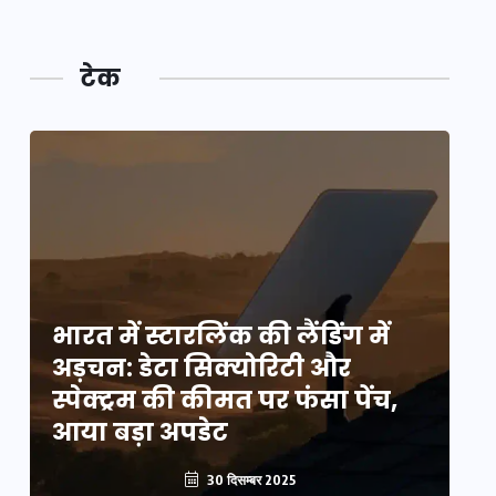
टेक
भारत में स्टारलिंक की लैंडिंग में
भा
अड़चन: डेटा सिक्योरिटी और
अ
स्पेक्ट्रम की कीमत पर फंसा पेंच,
स्
आया बड़ा अपडेट
आ
30 दिसम्बर 2025