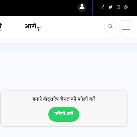
ि
आगे…
हमारे वॉट्सऐप चैनल को फॉलो करें
फॉलो करें