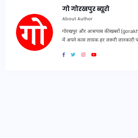
16 दिसम्बर 2025
गो गोरखपुर ब्यूरो
About Author
गोरखपुर और आसपास की खबरों (gorakhpu
में अपने काम लायक हर जरूरी जानकारी 
जिस कमरे में बिना बिजली-पंखे
के बीते 4 साल, उसे देख भावुक
हुए बृजभूषण सिंह, कहा-यहीं
तपकर बना सोना