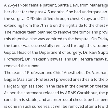
A 25-year-old female patient, Sarita Devi, from Maharajga
her chest for the past 4-5 months. She had undergone an
the surgical OPD identified through chest X-rays and CT s
extending from the 7th rib on the right side to the chest w
The medical team planned to remove the tumor and provid
this objective, she was admitted to the hospital. On Frida
the tumor was successfully removed through thoracotomy
Gupta, Head of the Department of Surgery, Dr. Ravi Gupta
Professor), Dr. Prakash Vishwas, and Dr. Jitendra Yadav (
removed the tumor.
The team of Professor and Chief Anesthetist Dr. Vardhan, 
भारत में स्टारलिंक की लैंडिंग में
Bajpai (Assistant Professor) provided anesthesia to the p
अड़चन: डेटा सिक्योरिटी और
Pargat Singh assisted in the case in the operation theater
स्पेक्ट्रम की कीमत पर फंसा पेंच,
As per the statement released by AIIMS Gorakhpur, the pat
आया बड़ा अपडेट
condition is stable, and an intercostal chest tube has bee
is done in such surgeries. It will be removed after a few 
30 दिसम्बर 2025