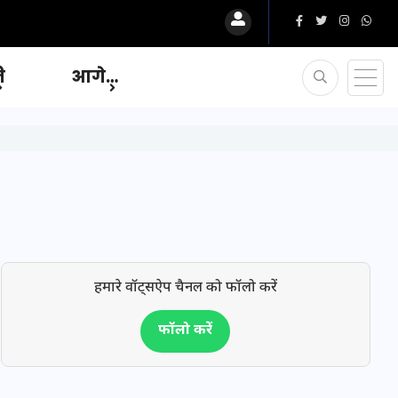
ि
आगे…
हमारे वॉट्सऐप चैनल को फॉलो करें
फॉलो करें