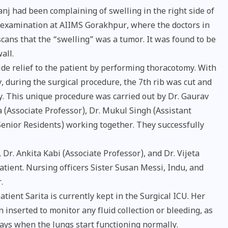
nj had been complaining of swelling in the right side of
 examination at AIIMS Gorakhpur, where the doctors in
cans that the “swelling” was a tumor. It was found to be
all.
e relief to the patient by performing thoracotomy. With
y, during the surgical procedure, the 7th rib was cut and
. This unique procedure was carried out by Dr. Gaurav
 (Associate Professor), Dr. Mukul Singh (Assistant
Senior Residents) working together. They successfully
Dr. Ankita Kabi (Associate Professor), and Dr. Vijeta
भारत में स्टारलिंक की लैंडिंग में
atient. Nursing officers Sister Susan Messi, Indu, and
अड़चन: डेटा सिक्योरिटी और
.
स्पेक्ट्रम की कीमत पर फंसा पेंच,
ient Sarita is currently kept in the Surgical ICU. Her
आया बड़ा अपडेट
n inserted to monitor any fluid collection or bleeding, as
days when the lungs start functioning normally.
30 दिसम्बर 2025