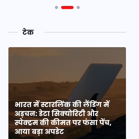
टेक
भारत में स्टारलिंक की लैंडिंग में
भा
अड़चन: डेटा सिक्योरिटी और
अ
स्पेक्ट्रम की कीमत पर फंसा पेंच,
स्
आया बड़ा अपडेट
आ