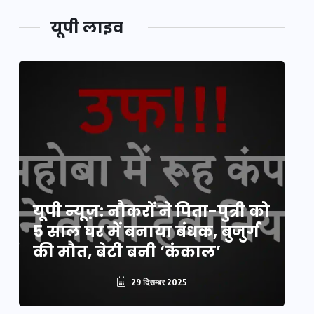
यूपी लाइव
य
यूपी न्यूज़: नौकरों ने पिता-पुत्री को
मि
5 साल घर में बनाया बंधक, बुजुर्ग
वै
की मौत, बेटी बनी ‘कंकाल’
क
29 दिसम्बर 2025