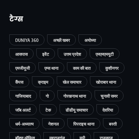
टैग्स
DUNIYA 360
अच्छी खबर
अयोध्या
आसपास
इवेंट
उत्तम प्रदेश
एमएमएमयूटी
एमजीयूजी
एम्स थाना
काम की बात
कुशीनगर
कैंपस
क्राइम
खेल समाचार
खोराबार थाना
गाजियाबाद
गो
गोरखनाथ थाना
चुनावी समर
जॉब अलर्ट
टेक
डीडीयू समाचार
देवरिया
धर्म-अध्यात्म
नेशनल
पिपराइच थाना
बस्ती
बॉक्स ऑफिस
महराजगंज
यूपी
राजकाज