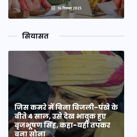
16 दिसम्बर 2025
सियासत
े
जिस कमरे में बिना बिजली-पंखे के
जि
बीते 4 साल, उसे देख भावुक हुए
बी
बृजभूषण सिंह, कहा-यहीं तपकर
ब
बना सोना
ब