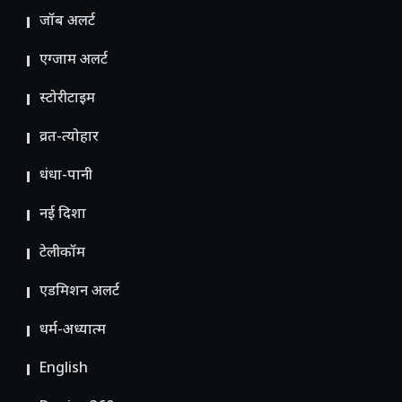
जॉब अलर्ट
एग्जाम अलर्ट
स्टोरीटाइम
व्रत-त्योहार
धंधा-पानी
नई दिशा
टेलीकॉम
ए​डमिशन अलर्ट
धर्म-अध्यात्म
English