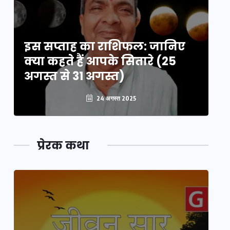
इस सप्ताह का राशिफल: जानिए
इ
क्या कहते हैं आपके सितारे (25
क्
अगस्त से 31 अगस्त)
अग
24 अगस्त 2025
प्रेरक कथा