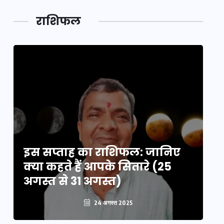
लक,
तथ्य…
मेले की…
डेवलपमेंट
राशिफल
का लिंक
इस सप्ताह का राशिफल: जानिए
इ
क्या कहते हैं आपके सितारे (25
क्
अगस्त से 31 अगस्त)
अग
24 अगस्त 2025