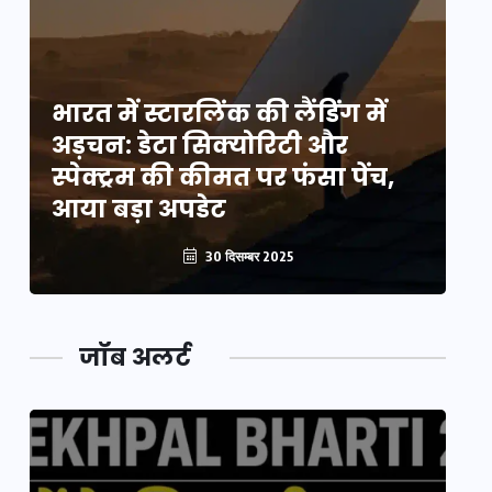
भारत में स्टारलिंक की लैंडिंग में
भा
अड़चन: डेटा सिक्योरिटी और
अ
स्पेक्ट्रम की कीमत पर फंसा पेंच,
स्
आया बड़ा अपडेट
आ
30 दिसम्बर 2025
जॉब अलर्ट