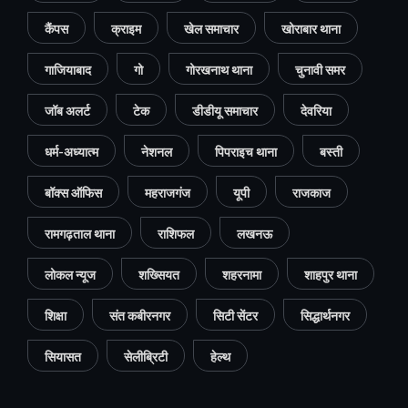
कैंपस
क्राइम
खेल समाचार
खोराबार थाना
गाजियाबाद
गो
गोरखनाथ थाना
चुनावी समर
जॉब अलर्ट
टेक
डीडीयू समाचार
देवरिया
धर्म-अध्यात्म
नेशनल
पिपराइच थाना
बस्ती
बॉक्स ऑफिस
महराजगंज
यूपी
राजकाज
रामगढ़ताल थाना
राशिफल
लखनऊ
लोकल न्यूज
शख्सियत
शहरनामा
शाहपुर थाना
शिक्षा
संत कबीरनगर
सिटी सेंटर
सिद्धार्थनगर
सियासत
सेलीब्रिटी
हेल्थ