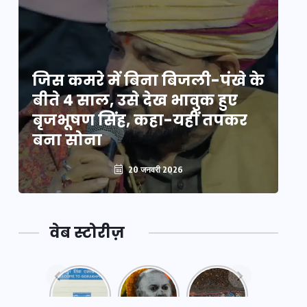
े
जिस कमरे में बिना बिजली-पंखे के
जि
बीते 4 साल, उसे देख भावुक हुए
बी
बृजभूषण सिंह, कहा-यहीं तपकर
ब
बना सोना
ब
20 जनवरी 2026
वेब स्टोरीज़
नया
महाकुंभ
महाकुंभ
एक्सप्रेसवे:
2025: कुछ
2025:
पूर्वांचल का
अनजाने
कहानी कुंभ