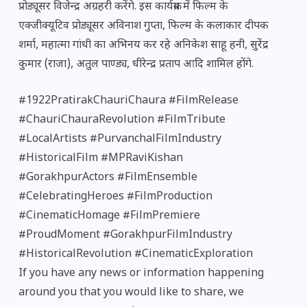
प्रोड्यूसर विजेन्द्र अग्रहरी करेंगे. इस कार्यक्रम में फिल्म के
एक्जीक्यूटिव प्रोड्यूसर अविनाश गुप्ता, फिल्म के कलाकार दीपक
शर्मा, महात्मा गांधी का अभिनय कर रहे अनिकेश साहू हनी, सुरेंद्र
कुमार (राजा), अतुल पाण्ड्य, धीरेन्द्र प्रताप आदि शामिल होंगे.
#1922PratirakChauriChaura #FilmRelease
#ChauriChauraRevolution #FilmTribute
#LocalArtists #PurvanchalFilmIndustry
#HistoricalFilm #MPRaviKishan
#GorakhpurActors #FilmEnsemble
#CelebratingHeroes #FilmProduction
#CinematicHomage #FilmPremiere
#ProudMoment #GorakhpurFilmIndustry
#HistoricalRevolution #CinematicExploration
If you have any news or information happening
around you that you would like to share, we