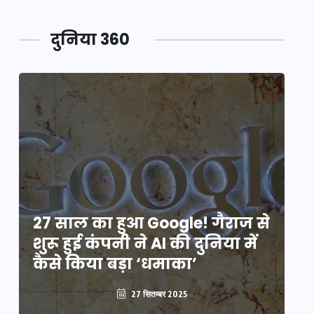
दुनिया 360
े
27 साल का हुआ Google! गैराज से
2
शुरू हुई कंपनी ने AI की दुनिया में
शु
कैसे किया बड़ा ‘धमाका’
कै
27 सितम्बर 2025