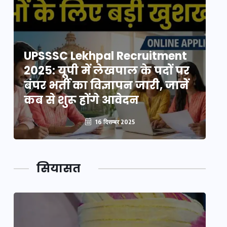
UPSSSC Lekhpal Recruitment
U
2025: यूपी में लेखपाल के पदों पर
20
बंपर भर्ती का विज्ञापन जारी, जानें
बं
कब से शुरू होंगे आवेदन
कब
16 दिसम्बर 2025
सियासत