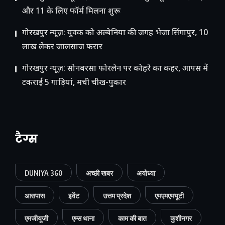
और 11 के लिए फॉर्म मिलना शुरू
गोरखपुर न्यूज़: युवक को अल्बेनिया की जगह भेजा सिंगापुर, 10
लाख लेकर जालसाज फरार
गोरखपुर न्यूज़: सोनबरसा फोरलेन पर कोहरे का कहर, आपस में
टकराईं 5 गाड़ियां, मची चीख-पुकार
टैग्स
DUNIYA 360
अच्छी खबर
अयोध्या
आसपास
इवेंट
उत्तम प्रदेश
एमएमएमयूटी
एमजीयूजी
एम्स थाना
काम की बात
कुशीनगर