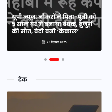
य
यूपी न्यूज़: नौकरों ने पिता-पुत्री को
मि
5 साल घर में बनाया बंधक, बुजुर्ग
वै
की मौत, बेटी बनी ‘कंकाल’
क
29 दिसम्बर 2025
टेक