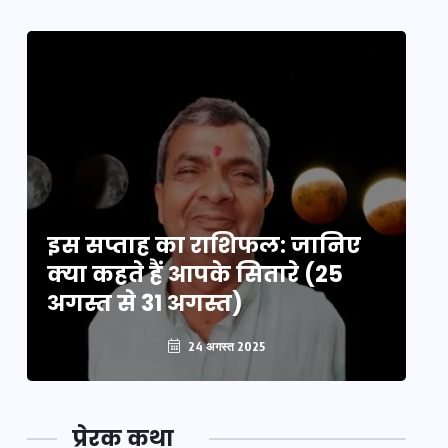
इस सप्ताह का राशिफल: जानिए
इ
क्या कहते हैं आपके सितारे (25
क्
अगस्त से 31 अगस्त)
अग
24 अगस्त 2025
प्रेरक कथा