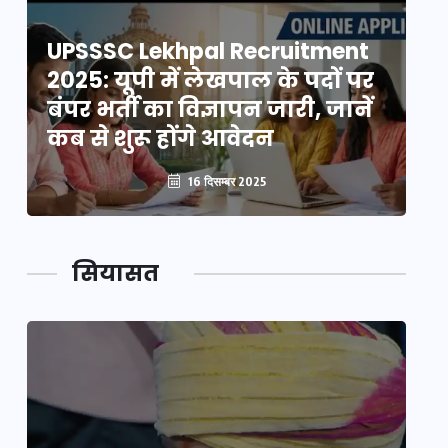
UPSSSC Lekhpal Recruitment
U
2025: यूपी में लेखपाल के पदों पर
20
बंपर भर्ती का विज्ञापन जारी, जानें
बं
कब से शुरू होंगे आवेदन
कब
16 दिसम्बर 2025
सियासत