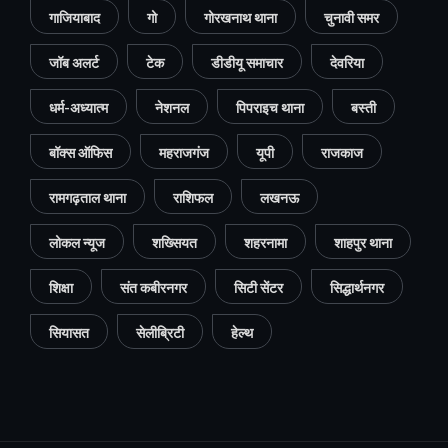
गाजियाबाद
गो
गोरखनाथ थाना
चुनावी समर
जॉब अलर्ट
टेक
डीडीयू समाचार
देवरिया
धर्म-अध्यात्म
नेशनल
पिपराइच थाना
बस्ती
बॉक्स ऑफिस
महराजगंज
यूपी
राजकाज
रामगढ़ताल थाना
राशिफल
लखनऊ
लोकल न्यूज
शख्सियत
शहरनामा
शाहपुर थाना
शिक्षा
संत कबीरनगर
सिटी सेंटर
सिद्धार्थनगर
सियासत
सेलीब्रिटी
हेल्थ