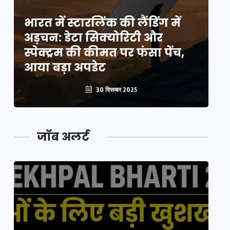
भारत में स्टारलिंक की लैंडिंग में
भा
अड़चन: डेटा सिक्योरिटी और
अ
स्पेक्ट्रम की कीमत पर फंसा पेंच,
स्
आया बड़ा अपडेट
आ
30 दिसम्बर 2025
जॉब अलर्ट