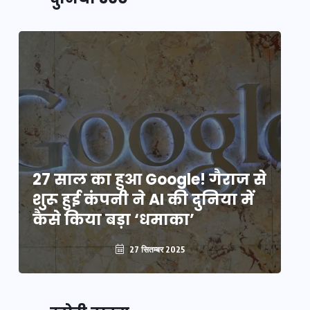
े
27 साल का हुआ Google! गैराज से
2
शुरू हुई कंपनी ने AI की दुनिया में
शु
कैसे किया बड़ा ‘धमाका’
कै
27 सितम्बर 2025