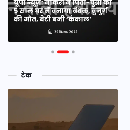
यूपी न्यूज़: नौकरों ने पिता-पुत्री को
मि
5 साल घर में बनाया बंधक, बुजुर्ग
वै
की मौत, बेटी बनी ‘कंकाल’
क
29 दिसम्बर 2025
टेक