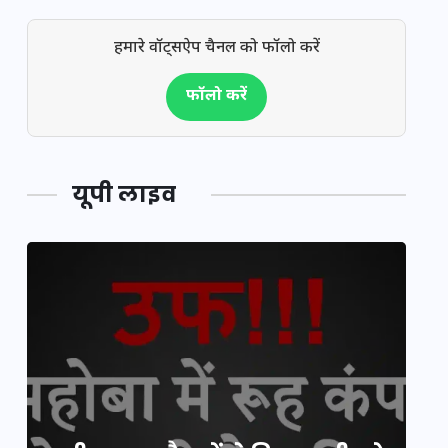
हमारे वॉट्सऐप चैनल को फॉलो करें
फॉलो करें
यूपी लाइव
य