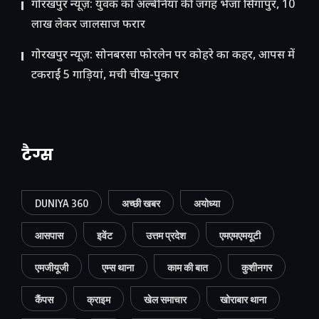
गोरखपुर न्यूज़: युवक को अल्बेनिया की जगह भेजा सिंगापुर, 10
लाख लेकर जालसाज फरार
गोरखपुर न्यूज़: सोनबरसा फोरलेन पर कोहरे का कहर, आपस में
टकराईं 5 गाड़ियां, मची चीख-पुकार
टैग्स
DUNIYA 360
अच्छी खबर
अयोध्या
आसपास
इवेंट
उत्तम प्रदेश
एमएमएमयूटी
एमजीयूजी
एम्स थाना
काम की बात
कुशीनगर
कैंपस
क्राइम
खेल समाचार
खोराबार थाना