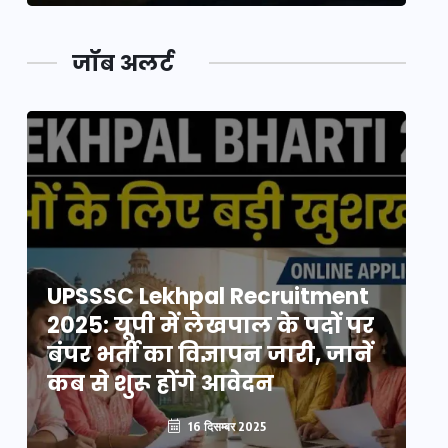
जॉब अलर्ट
UPSSSC Lekhpal Recruitment
U
2025: यूपी में लेखपाल के पदों पर
20
बंपर भर्ती का विज्ञापन जारी, जानें
बं
कब से शुरू होंगे आवेदन
कब
16 दिसम्बर 2025