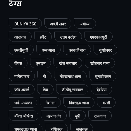
टैग्स
DUNIYA 360
अच्छी खबर
अयोध्या
आसपास
इवेंट
उत्तम प्रदेश
एमएमएमयूटी
एमजीयूजी
एम्स थाना
काम की बात
कुशीनगर
कैंपस
क्राइम
खेल समाचार
खोराबार थाना
गाजियाबाद
गो
गोरखनाथ थाना
चुनावी समर
जॉब अलर्ट
टेक
डीडीयू समाचार
देवरिया
धर्म-अध्यात्म
नेशनल
पिपराइच थाना
बस्ती
बॉक्स ऑफिस
महराजगंज
यूपी
राजकाज
रामगढ़ताल थाना
राशिफल
लखनऊ