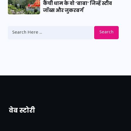
कैंची धाम के वो ‘बाबा’ जिन्हें स्टीव
जॉब्स और जुकरबर्ग
Search
वेब स्टोरी
नया एक्सप्रेसवे: पूर्वांचल का लक, डेवलपमेंट का
लिंक