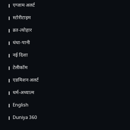
एग्जाम अलर्ट
स्टोरीटाइम
व्रत-त्योहार
धंधा-पानी
नई दिशा
टेलीकॉम
ए​डमिशन अलर्ट
धर्म-अध्यात्म
English
Duniya 360