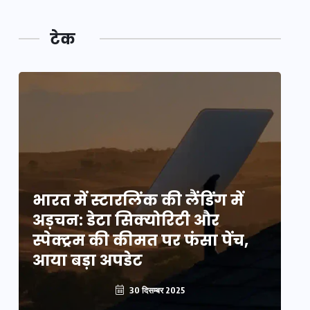
टेक
भारत में स्टारलिंक की लैंडिंग में
भा
अड़चन: डेटा सिक्योरिटी और
अ
स्पेक्ट्रम की कीमत पर फंसा पेंच,
स्
आया बड़ा अपडेट
आ
30 दिसम्बर 2025