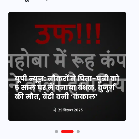
य
यूपी न्यूज़: नौकरों ने पिता-पुत्री को
मि
5 साल घर में बनाया बंधक, बुजुर्ग
वै
की मौत, बेटी बनी ‘कंकाल’
क
29 दिसम्बर 2025