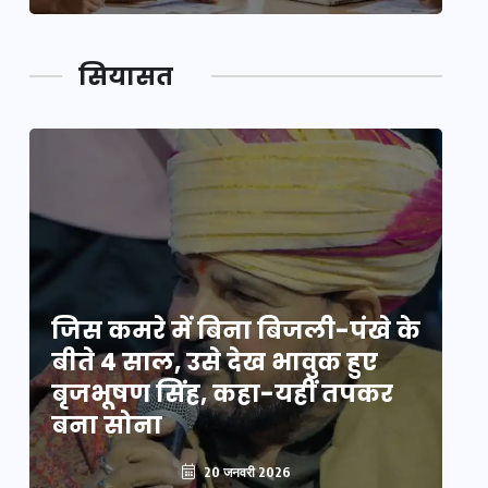
सियासत
े
जिस कमरे में बिना बिजली-पंखे के
जि
बीते 4 साल, उसे देख भावुक हुए
बी
बृजभूषण सिंह, कहा-यहीं तपकर
ब
बना सोना
ब
20 जनवरी 2026