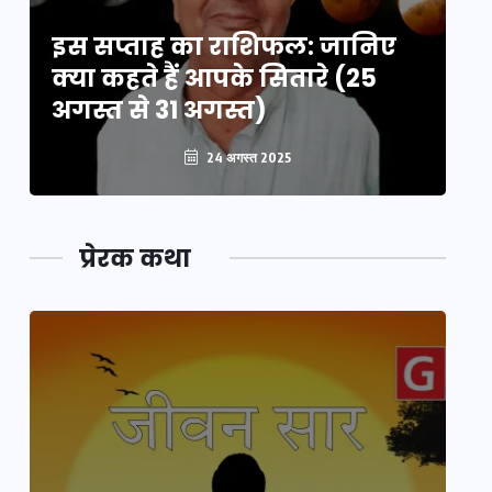
इस सप्ताह का राशिफल: जानिए
इ
क्या कहते हैं आपके सितारे (25
क्
अगस्त से 31 अगस्त)
अग
24 अगस्त 2025
प्रेरक कथा