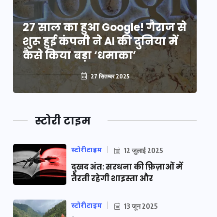
े
27 साल का हुआ Google! गैराज से
2
शुरू हुई कंपनी ने AI की दुनिया में
शु
कैसे किया बड़ा ‘धमाका’
कै
27 सितम्बर 2025
स्टोरी टाइम
स्टोरीटाइम
12 जुलाई 2025
दुखद अंत: सरधना की फ़िज़ाओं में
तैरती रहेगी शाइस्ता और
स्टोरीटाइम
13 जून 2025