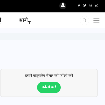
ि
आगे…
हमारे वॉट्सऐप चैनल को फॉलो करें
फॉलो करें