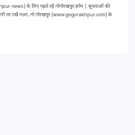
16 दिसम्बर 2025
r news) के लिए पढ़ते रहें गोगोरखपुर.कॉम | सूचनाओं की
कारी पर रखें नज़र...गो गोरखपुर (www.gogorakhpur.com) के
जिस कमरे में बिना बिजली-पंखे
के बीते 4 साल, उसे देख भावुक
हुए बृजभूषण सिंह, कहा-यहीं
तपकर बना सोना