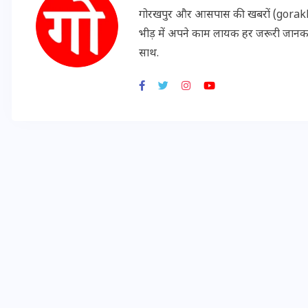
16 दिसम्बर 2025
गोरखपुर और आसपास की खबरों (gorakhpu
भीड़ में अपने काम लायक हर जरूरी जान
साथ.
जिस कमरे में बिना बिजली-पंखे
के बीते 4 साल, उसे देख भावुक
हुए बृजभूषण सिंह, कहा-यहीं
तपकर बना सोना