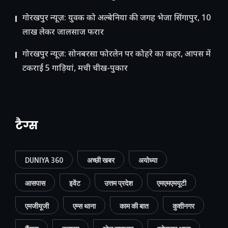
गोरखपुर न्यूज़: युवक को अल्बेनिया की जगह भेजा सिंगापुर, 10
लाख लेकर जालसाज फरार
गोरखपुर न्यूज़: सोनबरसा फोरलेन पर कोहरे का कहर, आपस में
टकराईं 5 गाड़ियां, मची चीख-पुकार
टैग्स
DUNIYA 360
अच्छी खबर
अयोध्या
आसपास
इवेंट
उत्तम प्रदेश
एमएमएमयूटी
एमजीयूजी
एम्स थाना
काम की बात
कुशीनगर