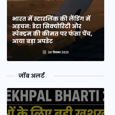
भारत में स्टारलिंक की लैंडिंग में
भा
अड़चन: डेटा सिक्योरिटी और
अ
स्पेक्ट्रम की कीमत पर फंसा पेंच,
स्
आया बड़ा अपडेट
आ
30 दिसम्बर 2025
जॉब अलर्ट