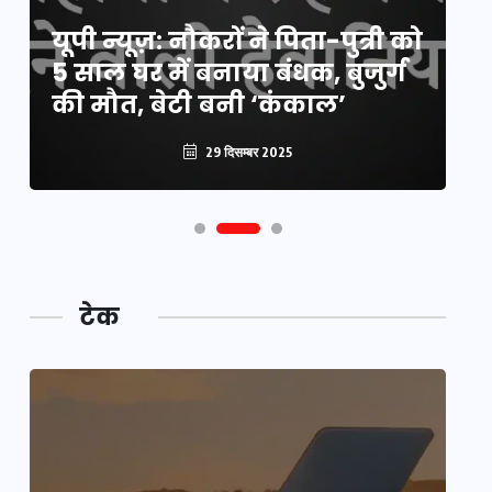
य
यूपी न्यूज़: नौकरों ने पिता-पुत्री को
मि
5 साल घर में बनाया बंधक, बुजुर्ग
वै
की मौत, बेटी बनी ‘कंकाल’
क
29 दिसम्बर 2025
टेक