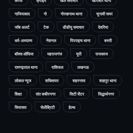
कैंपस
क्राइम
खेल समाचार
खोराबार थाना
गाजियाबाद
गो
गोरखनाथ थाना
चुनावी समर
जॉब अलर्ट
टेक
डीडीयू समाचार
देवरिया
धर्म-अध्यात्म
नेशनल
पिपराइच थाना
बस्ती
बॉक्स ऑफिस
महराजगंज
यूपी
राजकाज
रामगढ़ताल थाना
राशिफल
लखनऊ
लोकल न्यूज
शख्सियत
शहरनामा
शाहपुर थाना
शिक्षा
संत कबीरनगर
सिटी सेंटर
सिद्धार्थनगर
सियासत
सेलीब्रिटी
हेल्थ