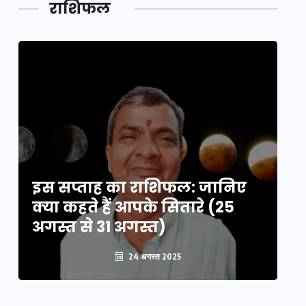
राशिफल
का लिंक
इस सप्ताह का राशिफल: जानिए
इ
क्या कहते हैं आपके सितारे (25
क्
अगस्त से 31 अगस्त)
अग
24 अगस्त 2025