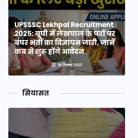
UPSSSC Lekhpal Recruitment
U
2025: यूपी में लेखपाल के पदों पर
20
बंपर भर्ती का विज्ञापन जारी, जानें
बं
कब से शुरू होंगे आवेदन
कब
16 दिसम्बर 2025
सियासत