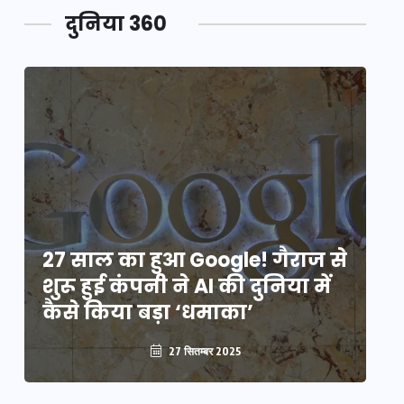
दुनिया 360
े
27 साल का हुआ Google! गैराज से
2
शुरू हुई कंपनी ने AI की दुनिया में
शु
कैसे किया बड़ा ‘धमाका’
कै
27 सितम्बर 2025