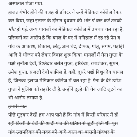
अस्पताल भेजा गया.
हालत गंभीर होने की वजह से डॉक्टर ने उन्हें मेडिकल कॉलेज रेफर
कर दिया, जहां इलाज के दौरान बुधवार की
भोर में चार बजे उनकी
मौत
हो गई. अन्य घायलों का मेडिकल कॉलेज में उपचार चल रहा है.
परिजनों का आरोप है कि बगल के घर में ननिहाल में रह रहे प्रेम व
गांव के आकाश, विकास, छोटू, ज्ञान चंद्र, दीपक, गोलू, संगम, पड़ोही
आदि ने भोजन को लेकर विवाद शुरू किया. घायलों में गेना गुप्ता के
पक्ष से सुनीता देवी, रिश्तेदार बसंत गुप्ता, हरिकेश, रमाशंकर, सुमन,
उमेश गुप्ता, संजली देवी शामिल हैं. वहीं, दूसरे पक्ष से विशुनदेव घायल
हैं, जिनका इलाज मेडिकल कॉलेज में चल रहा है. गेना के बेटे उमेश
गुप्ता ने पुलिस को तहरीर दी है. उन्होंने दूल्हे की चेन आदि लूटने का
भी आरोप लगाया है.
हमारी बात
पीछे मुड़कर देखें. हम आप पाते हैं कि गांव में किसी परिवार में हो
रही किसी के बेटी की शादी गांव की प्रतिष्ठा से जुड़ी होती थी. पूरा
गांव उसपरिवार की मदद को आगे आता था. बाराती गांवभर के