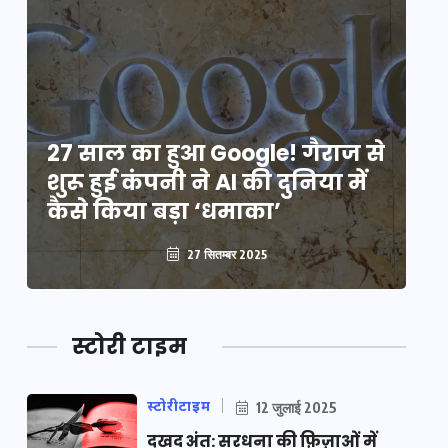
े
27 साल का हुआ Google! गैराज से
2
शुरू हुई कंपनी ने AI की दुनिया में
शु
कैसे किया बड़ा ‘धमाका’
कै
27 सितम्बर 2025
स्टोरी टाइम
स्टोरीटाइम
12 जुलाई 2025
दुखद अंत: सरधना की फ़िज़ाओं में