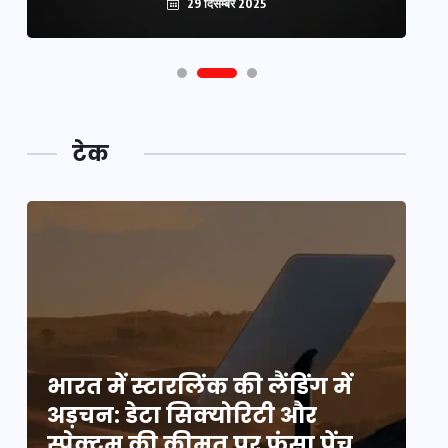
29 दिसम्बर 2025
टेक
भारत में स्टारलिंक की लैंडिंग में
भा
अड़चन: डेटा सिक्योरिटी और
अ
स्पेक्ट्रम की कीमत पर फंसा पेंच,
स्