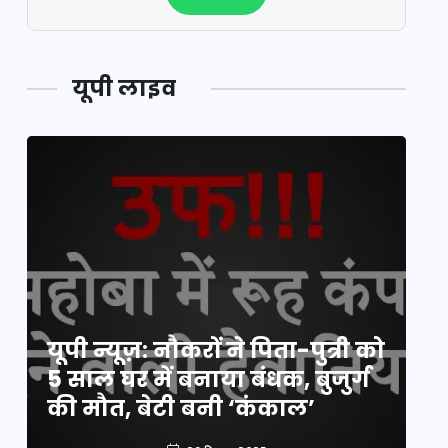
यूपी लाइव
य
यूपी न्यूज़: नौकरों ने पिता-पुत्री को
मि
5 साल घर में बनाया बंधक, बुजुर्ग
वै
की मौत, बेटी बनी ‘कंकाल’
क