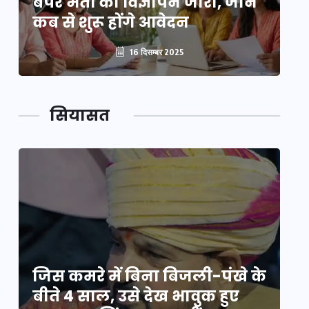
बंपर भर्ती का विज्ञापन जारी, जानें
बं
कब से शुरू होंगे आवेदन
कब
16 दिसम्बर 2025
सियासत
े
जिस कमरे में बिना बिजली-पंखे के
जि
बीते 4 साल, उसे देख भावुक हुए
बी