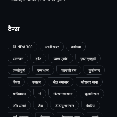
टकराईं 5 गाड़ियां, मची चीख-पुकार
टैग्स
DUNIYA 360
अच्छी खबर
अयोध्या
आसपास
इवेंट
उत्तम प्रदेश
एमएमएमयूटी
एमजीयूजी
एम्स थाना
काम की बात
कुशीनगर
कैंपस
क्राइम
खेल समाचार
खोराबार थाना
गाजियाबाद
गो
गोरखनाथ थाना
चुनावी समर
जॉब अलर्ट
टेक
डीडीयू समाचार
देवरिया