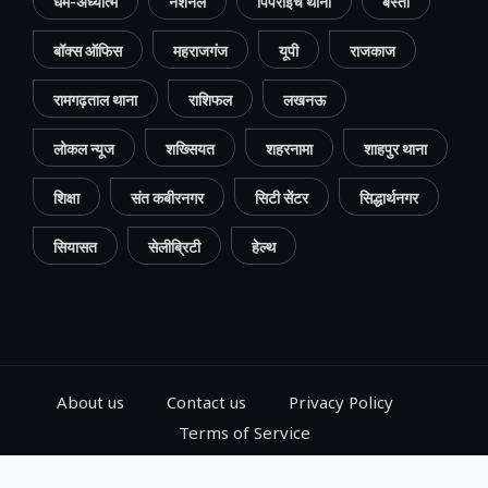
धर्म-अध्यात्म
नेशनल
पिपराइच थाना
बस्ती
बॉक्स ऑफिस
महराजगंज
यूपी
राजकाज
रामगढ़ताल थाना
राशिफल
लखनऊ
लोकल न्यूज
शख्सियत
शहरनामा
शाहपुर थाना
शिक्षा
संत कबीरनगर
सिटी सेंटर
सिद्धार्थनगर
सियासत
सेलीब्रिटी
हेल्थ
About us
Contact us
Privacy Policy
Terms of Service
© 2024, Go Gorakhpur, All Rights Reserved.