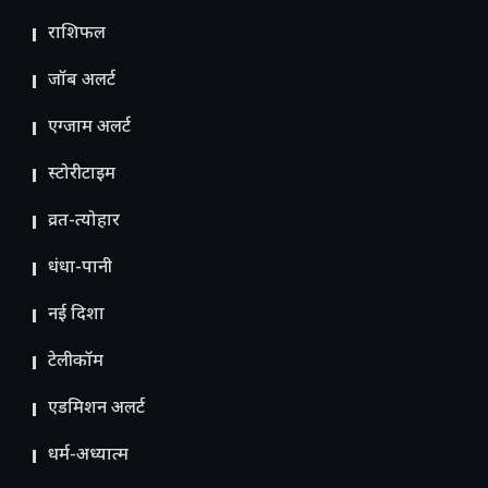
राशिफल
जॉब अलर्ट
एग्जाम अलर्ट
स्टोरीटाइम
व्रत-त्योहार
धंधा-पानी
नई दिशा
टेलीकॉम
ए​डमिशन अलर्ट
धर्म-अध्यात्म