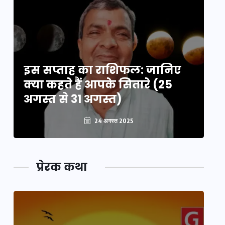
इस सप्ताह का राशिफल: जानिए
इ
क्या कहते हैं आपके सितारे (25
क्
अगस्त से 31 अगस्त)
अग
24 अगस्त 2025
प्रेरक कथा