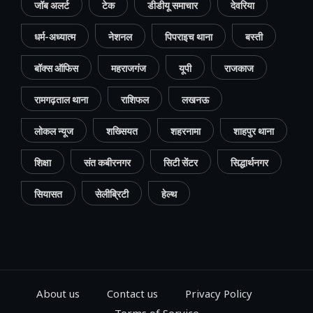
जॉब अलर्ट
टेक
डीडीयू समाचार
देवरिया
धर्म-अध्यात्म
नेशनल
पिपराइच थाना
बस्ती
बॉक्स ऑफिस
महराजगंज
यूपी
राजकाज
रामगढ़ताल थाना
राशिफल
लखनऊ
लोकल न्यूज
शख्सियत
शहरनामा
शाहपुर थाना
शिक्षा
संत कबीरनगर
सिटी सेंटर
सिद्धार्थनगर
सियासत
सेलीब्रिटी
हेल्थ
About us
Contact us
Privacy Policy