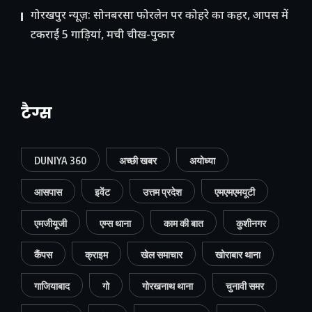
गोरखपुर न्यूज़: सोनबरसा फोरलेन पर कोहरे का कहर, आपस में
टकराईं 5 गाड़ियां, मची चीख-पुकार
टैग्स
DUNIYA 360
अच्छी खबर
अयोध्या
आसपास
इवेंट
उत्तम प्रदेश
एमएमएमयूटी
एमजीयूजी
एम्स थाना
काम की बात
कुशीनगर
कैंपस
क्राइम
खेल समाचार
खोराबार थाना
गाजियाबाद
गो
गोरखनाथ थाना
चुनावी समर