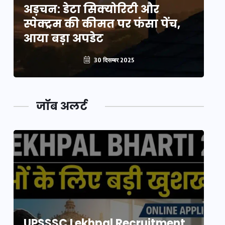
अड़चन: डेटा सिक्योरिटी और
अ
स्पेक्ट्रम की कीमत पर फंसा पेंच,
स्
आया बड़ा अपडेट
आ
30 दिसम्बर 2025
जॉब अलर्ट
UPSSSC Lekhpal Recruitment
U