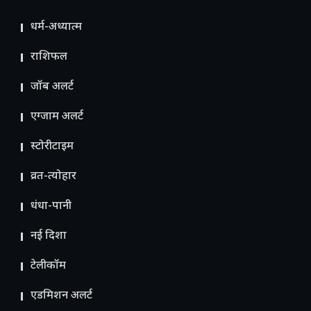
धर्म-अध्यात्म
राशिफल
जॉब अलर्ट
एग्जाम अलर्ट
स्टोरीटाइम
व्रत-त्योहार
धंधा-पानी
नई दिशा
टेलीकॉम
ए​डमिशन अलर्ट