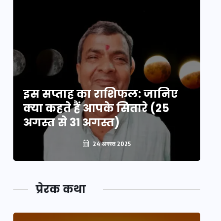
इस सप्ताह का राशिफल: जानिए
इ
क्या कहते हैं आपके सितारे (25
क्
अगस्त से 31 अगस्त)
अग
24 अगस्त 2025
प्रेरक कथा