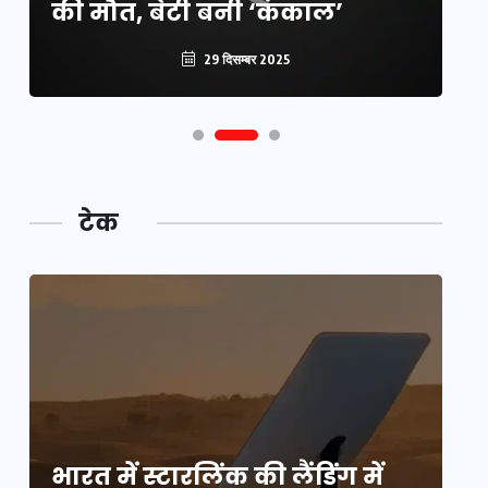
की मौत, बेटी बनी ‘कंकाल’
क
29 दिसम्बर 2025
टेक
भारत में स्टारलिंक की लैंडिंग में
भा