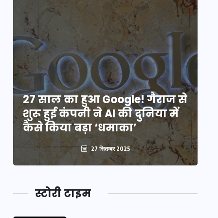
े
27 साल का हुआ Google! गैराज से
2
शुरू हुई कंपनी ने AI की दुनिया में
शु
कैसे किया बड़ा ‘धमाका’
कै
27 सितम्बर 2025
स्टोरी टाइम