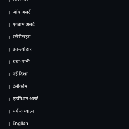
राशिफल
जॉब अलर्ट
एग्जाम अलर्ट
स्टोरीटाइम
व्रत-त्योहार
धंधा-पानी
नई दिशा
टेलीकॉम
ए​डमिशन अलर्ट
धर्म-अध्यात्म
English