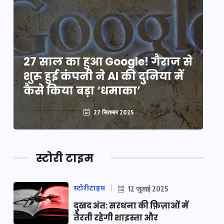
े
27 साल का हुआ Google! गैराज से
2
शुरू हुई कंपनी ने AI की दुनिया में
शु
कैसे किया बड़ा ‘धमाका’
कै
27 सितम्बर 2025
स्टोरी टाइम
स्टोरीटाइम
12 जुलाई 2025
दुखद अंत: सरधना की फ़िज़ाओं में
तैरती रहेगी शाइस्ता और