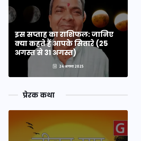
इस सप्ताह का राशिफल: जानिए
इ
क्या कहते हैं आपके सितारे (25
क्
अगस्त से 31 अगस्त)
अग
24 अगस्त 2025
प्रेरक कथा