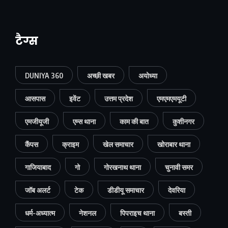
टैग्स
DUNIYA 360
अच्छी खबर
अयोध्या
आसपास
इवेंट
उत्तम प्रदेश
एमएमएमयूटी
एमजीयूजी
एम्स थाना
काम की बात
कुशीनगर
कैंपस
क्राइम
खेल समाचार
खोराबार थाना
गाजियाबाद
गो
गोरखनाथ थाना
चुनावी समर
जॉब अलर्ट
टेक
डीडीयू समाचार
देवरिया
धर्म-अध्यात्म
नेशनल
पिपराइच थाना
बस्ती