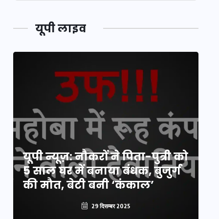
यूपी लाइव
य
यूपी न्यूज़: नौकरों ने पिता-पुत्री को
मि
5 साल घर में बनाया बंधक, बुजुर्ग
वै
की मौत, बेटी बनी ‘कंकाल’
क
29 दिसम्बर 2025