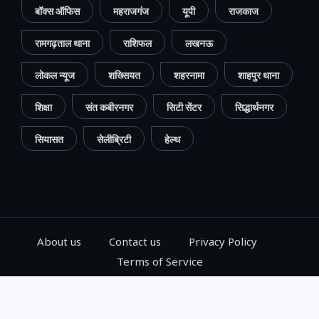
बॉक्स ऑफिस
महराजगंज
यूपी
राजकाज
रामगढ़ताल थाना
राशिफल
लखनऊ
लोकल न्यूज
शख्सियत
शहरनामा
शाहपुर थाना
शिक्षा
संत कबीरनगर
सिटी सेंटर
सिद्धार्थनगर
सियासत
सेलीब्रिटी
हेल्थ
About us
Contact us
Privacy Policy
Terms of Service
© 2024, Go Gorakhpur, All Rights Reserved.