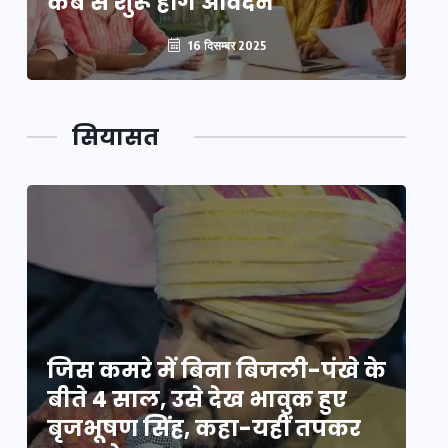
कब से शुरू होंगे आवेदन
कब
16 दिसम्बर 2025
सियासत
े
जिस कमरे में बिना बिजली-पंखे के
जि
बीते 4 साल, उसे देख भावुक हुए
बी
बृजभूषण सिंह, कहा-यहीं तपकर
ब