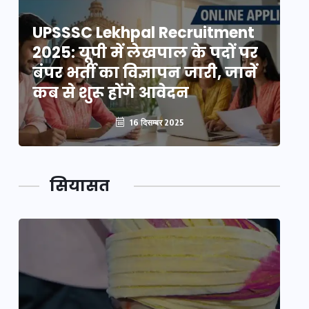
UPSSSC Lekhpal Recruitment
U
2025: यूपी में लेखपाल के पदों पर
20
बंपर भर्ती का विज्ञापन जारी, जानें
बं
कब से शुरू होंगे आवेदन
कब
16 दिसम्बर 2025
सियासत