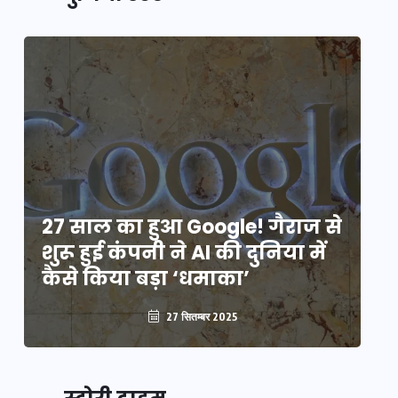
े
27 साल का हुआ Google! गैराज से
2
शुरू हुई कंपनी ने AI की दुनिया में
शु
कैसे किया बड़ा ‘धमाका’
कै
27 सितम्बर 2025