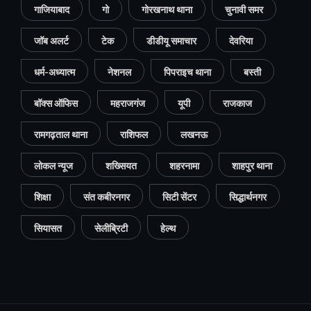
गाजियाबाद
गो
गोरखनाथ थाना
चुनावी समर
जॉब अलर्ट
टेक
डीडीयू समाचार
देवरिया
धर्म-अध्यात्म
नेशनल
पिपराइच थाना
बस्ती
बॉक्स ऑफिस
महराजगंज
यूपी
राजकाज
रामगढ़ताल थाना
राशिफल
लखनऊ
लोकल न्यूज
शख्सियत
शहरनामा
शाहपुर थाना
शिक्षा
संत कबीरनगर
सिटी सेंटर
सिद्धार्थनगर
सियासत
सेलीब्रिटी
हेल्थ