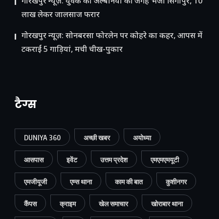
गोरखपुर न्यूज़: युवक को अल्बेनिया की जगह भेजा सिंगापुर, 10
लाख लेकर जालसाज फरार
गोरखपुर न्यूज़: सोनबरसा फोरलेन पर कोहरे का कहर, आपस में
टकराईं 5 गाड़ियां, मची चीख-पुकार
टैग्स
DUNIYA 360
अच्छी खबर
अयोध्या
आसपास
इवेंट
उत्तम प्रदेश
एमएमएमयूटी
एमजीयूजी
एम्स थाना
काम की बात
कुशीनगर
कैंपस
क्राइम
खेल समाचार
खोराबार थाना