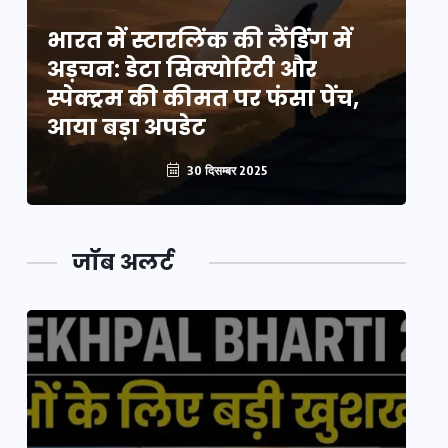
भारत में स्टारलिंक की लैंडिंग में
भा
अड़चन: डेटा सिक्योरिटी और
अ
स्पेक्ट्रम की कीमत पर फंसा पेंच,
स्
आया बड़ा अपडेट
आ
30 दिसम्बर 2025
जॉब अलर्ट