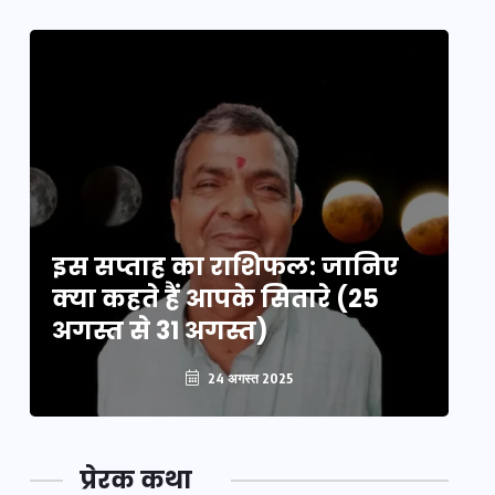
इस सप्ताह का राशिफल: जानिए
इ
क्या कहते हैं आपके सितारे (25
क्
अगस्त से 31 अगस्त)
अग
24 अगस्त 2025
प्रेरक कथा