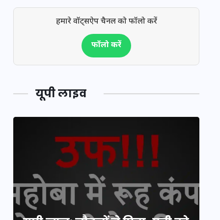
हमारे वॉट्सऐप चैनल को फॉलो करें
फॉलो करें
यूपी लाइव
य