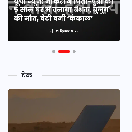
यूपी न्यूज़: नौकरों ने पिता-पुत्री को
मि
5 साल घर में बनाया बंधक, बुजुर्ग
वै
की मौत, बेटी बनी ‘कंकाल’
क
29 दिसम्बर 2025
टेक