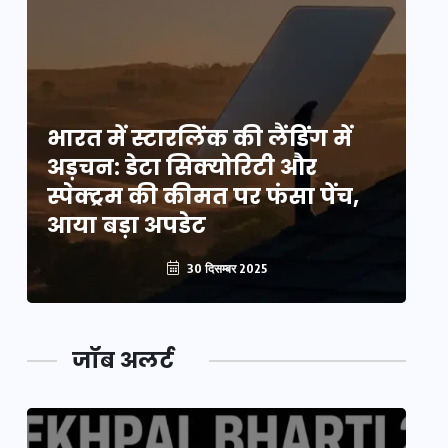
भारत में स्टारलिंक की लैंडिंग में
भा
अड़चन: डेटा सिक्योरिटी और
अ
स्पेक्ट्रम की कीमत पर फंसा पेंच,
स्
आया बड़ा अपडेट
आ
30 दिसम्बर 2025
जॉब अलर्ट