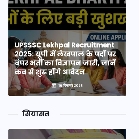
UPSSSC Lekhpal Recruitment
U
2025: यूपी में लेखपाल के पदों पर
20
बंपर भर्ती का विज्ञापन जारी, जानें
बं
कब से शुरू होंगे आवेदन
कब
16 दिसम्बर 2025
सियासत