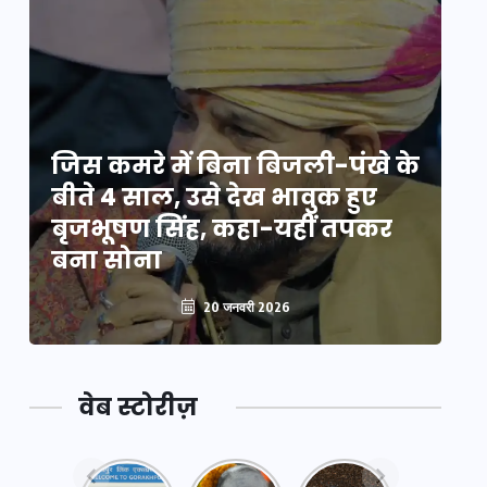
े
जिस कमरे में बिना बिजली-पंखे के
जि
बीते 4 साल, उसे देख भावुक हुए
बी
बृजभूषण सिंह, कहा-यहीं तपकर
ब
बना सोना
ब
20 जनवरी 2026
वेब स्टोरीज़
नया
महाकुंभ
महाकुंभ