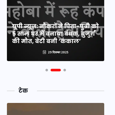
य
यूपी न्यूज़: नौकरों ने पिता-पुत्री को
मि
5 साल घर में बनाया बंधक, बुजुर्ग
वै
की मौत, बेटी बनी ‘कंकाल’
क
29 दिसम्बर 2025
टेक