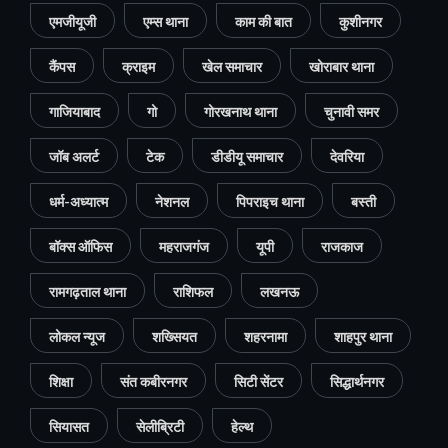
एमजीयूजी
एम्स थाना
काम की बात
कुशीनगर
कैंपस
क्राइम
खेल समाचार
खोराबार थाना
गाजियाबाद
गो
गोरखनाथ थाना
चुनावी समर
जॉब अलर्ट
टेक
डीडीयू समाचार
देवरिया
धर्म-अध्यात्म
नेशनल
पिपराइच थाना
बस्ती
बॉक्स ऑफिस
महराजगंज
यूपी
राजकाज
रामगढ़ताल थाना
राशिफल
लखनऊ
लोकल न्यूज
शख्सियत
शहरनामा
शाहपुर थाना
शिक्षा
संत कबीरनगर
सिटी सेंटर
सिद्धार्थनगर
सियासत
सेलीब्रिटी
हेल्थ