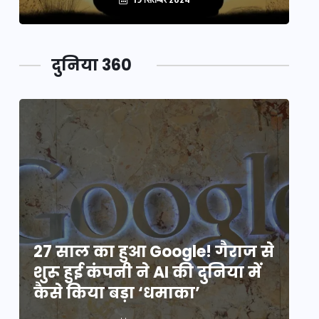
दुनिया 360
े
27 साल का हुआ Google! गैराज से
2
शुरू हुई कंपनी ने AI की दुनिया में
शु
कैसे किया बड़ा ‘धमाका’
कै