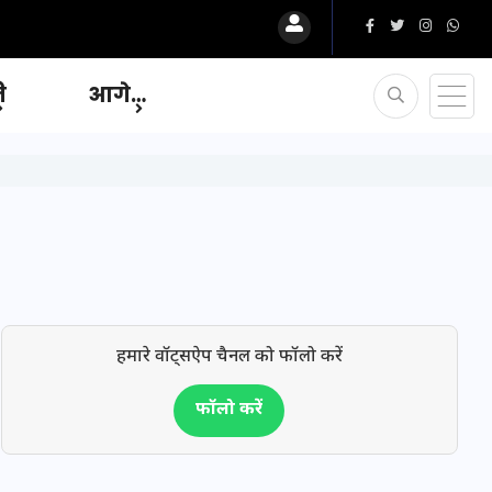
ि
आगे…
हमारे वॉट्सऐप चैनल को फॉलो करें
फॉलो करें