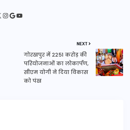
16 दिसम्बर 2025
sApp
ebook
Instagram
Google
YouTube
NEXT
गोरखपुर में 2251 करोड़ की
परियोजनाओं का लोकार्पण,
सीएम योगी ने दिया विकास
को पंख
जिस कमरे में बिना बिजली-पंखे
के बीते 4 साल, उसे देख भावुक
हुए बृजभूषण सिंह, कहा-यहीं
तपकर बना सोना