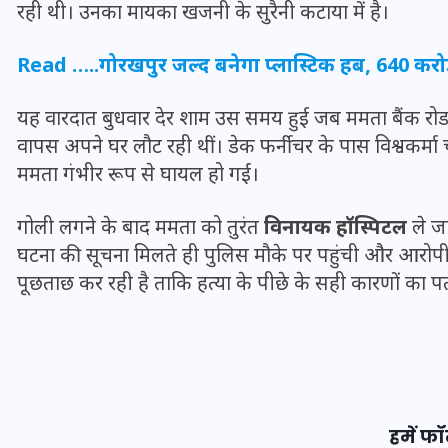
रही थी। उनका मायका खजनी के सुरैनी कटाया में है।
Read …..
गोरखपुर जल्द बनेगा प्लास्टिक हब, 640 क
यह वारदात बुधवार देर शाम उस समय हुई जब ममता बैंक रोड
वापस अपने घर लौट रही थीं। डेक फर्नीचर के पास विश्वकर्मा 
ममता गंभीर रूप से घायल हो गईं।
गोली लगने के बाद ममता को तुरंत
विनायक हॉस्पिटल
ले जा
घटना की सूचना मिलते ही पुलिस मौके पर पहुंची और आरोपी व
पूछताछ कर रही है ताकि हत्या के पीछे के सही कारणों का 
UPSSSC Lekhpal Recruitment
2025: यूपी में लेखपाल के पदों
पर बंपर भर्ती का विज्ञापन जारी,
जानें कब से शुरू होंगे आवेदन
हमें फॉ