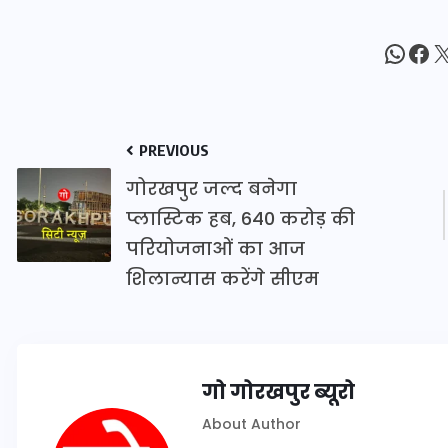
16 दिसम्बर 2025
What
Fac
X
PREVIOUS
गोरखपुर जल्द बनेगा
प्लास्टिक हब, 640 करोड़ की
परियोजनाओं का आज
शिलान्यास करेंगे सीएम
जिस कमरे में बिना बिजली-पंखे
के बीते 4 साल, उसे देख भावुक
गो गोरखपुर ब्यूरो
हुए बृजभूषण सिंह, कहा-यहीं
तपकर बना सोना
About Author