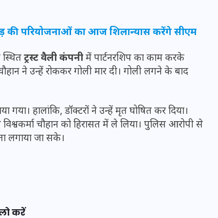
रोड़ की परियोजनाओं का आज शिलान्यास करेंगे सीएम
 स्थित
ट्रस्ट वैली कंपनी
में पार्टनरशिप का काम करके
चौहान ने उन्हें रोककर गोली मार दी। गोली लगने के बाद
या गया। हालांकि, डॉक्टरों ने उन्हें मृत घोषित कर दिया।
िश्वकर्मा चौहान को हिरासत में ले लिया। पुलिस आरोपी से
पता लगाया जा सके।
UPSSSC Lekhpal Recruitment
2025: यूपी में लेखपाल के पदों
पर बंपर भर्ती का विज्ञापन जारी,
जानें कब से शुरू होंगे आवेदन
लो करें