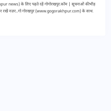
r news) के लिए पढ़ते रहें गोगोरखपुर.कॉम | सूचनाओं की भीड़
20 जनवरी 2026
पर रखें नज़र...गो गोरखपुर (www.gogorakhpur.com) के साथ.