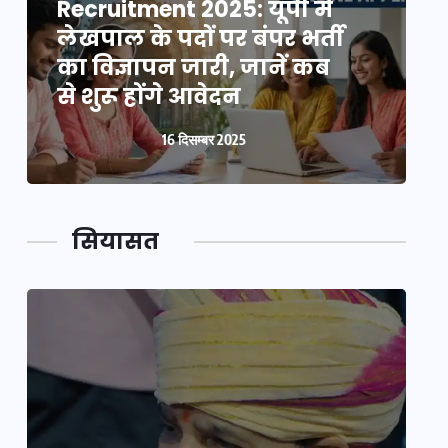
Recruitment 2025: यूपी में
R
लेखपाल के पदों पर बंपर भर्ती
ल
का विज्ञापन जारी, जानें कब
क
से शुरू होंगे आवेदन
स
16 दिसम्बर 2025
सियासत