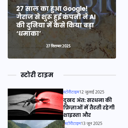
27 साल का हुआ Google!
2
गैराज से शुरू हुई कंपनी ने AI
ग
की दुनिया में कैसे किया बड़ा
क
‘धमाका’
27 सितम्बर 2025
स्टोरी टाइम
स्टोरीटाइम
12 जुलाई 2025
दुखद अंत: सरधना की
फ़िज़ाओं में तैरती रहेगी
शाइस्ता और
स्टोरीटाइम
13 जून 2025