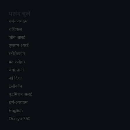
पसंद चुनें
धर्म-अध्यात्म
राशिफल
जॉब अलर्ट
एग्जाम अलर्ट
स्टोरीटाइम
व्रत-त्योहार
धंधा-पानी
नई दिशा
टेलीकॉम
ए​डमिशन अलर्ट
धर्म-अध्यात्म
English
Duniya 360