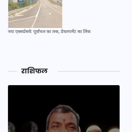
नया एक्सप्रेसवे: पूर्वांचल का लक, डेवलपमेंट का लिंक
महाकुं
राशिफल