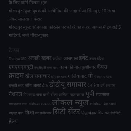
के लिए फॉर्म मिलना शुरू
गोरखपुर न्यूज़: युवक को अल्बेनिया की जगह भेजा सिंगापुर, 10 लाख
लेकर जालसाज फरार
गोरखपुर न्यूज़: सोनबरसा फोरलेन पर कोहरे का कहर, आपस में टकराईं 5
गाड़ियां, मची चीख-पुकार
टैग्स
अच्छी खबर
इवेंट
आसपास
उत्तम प्रदेश
Duniya 360
अयोध्या
एमएमएमयूटी
कैंपस
काम की बात
कुशीनगर
एमजीयूजी
एम्स थाना
क्राइम
गो
खेल समाचार
गाजियाबाद
खोराबार थाना
गोरखनाथ थाना
डीडीयू समाचार
टेक
देवरिया
जॉब अलर्ट
चुनावी समर
धर्म-अध्यात्म
यूपी
नेशनल
राजकाज
महराजगंज
पिपराइच थाना
बस्ती
बॉक्स ऑफिस
लोकल न्यूज
राशिफल
शहरनामा
लखनऊ
शख्सियत
रामगढ़ताल थाना
सिटी सेंटर
शिक्षा
सियासत
सिद्धार्थनगर
शाहपुर थाना
संत कबीरनगर
सेलीब्रिटी
हेल्थ