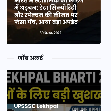
भारत में स्टारलिंक की लैंडिंग
भ
में अड़चन: डेटा सिक्योरिटी
म
और स्पेक्ट्रम की कीमत पर
औ
फंसा पेंच, आया बड़ा अपडेट
फ
30 दिसम्बर 2025
जॉब अलर्ट
UPSSSC Lekhpal