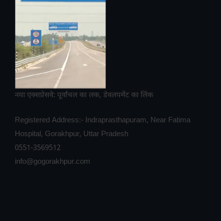
नया एक्सप्रेसवे: पूर्वांचल का लक, डेवलपमेंट का लिंक
Registered Address:- Indraprasthapuram, Near Fatima
Hospital, Gorakhpur, Uttar Pradesh
0551-3569512
info@gogorakhpur.com