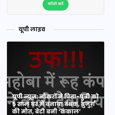
फॉलो करें
यूपी लाइव
य
यूपी न्यूज़: नौकरों ने पिता-पुत्री को
मि
5 साल घर में बनाया बंधक, बुजुर्ग
वै
की मौत, बेटी बनी ‘कंकाल’
क