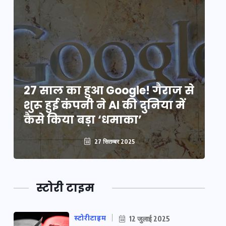
े
27 साल का हुआ Google! गैराज से
2
शुरू हुई कंपनी ने AI की दुनिया में
शु
कैसे किया बड़ा ‘धमाका’
कै
27 सितम्बर 2025
स्टोरी टाइम
स्टोरीटाइम
12 जुलाई 2025