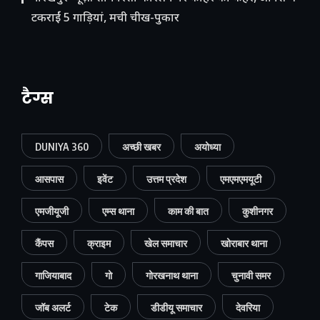
टकराईं 5 गाड़ियां, मची चीख-पुकार
टैग्स
DUNIYA 360
अच्छी खबर
अयोध्या
आसपास
इवेंट
उत्तम प्रदेश
एमएमएमयूटी
एमजीयूजी
एम्स थाना
काम की बात
कुशीनगर
कैंपस
क्राइम
खेल समाचार
खोराबार थाना
गाजियाबाद
गो
गोरखनाथ थाना
चुनावी समर
जॉब अलर्ट
टेक
डीडीयू समाचार
देवरिया