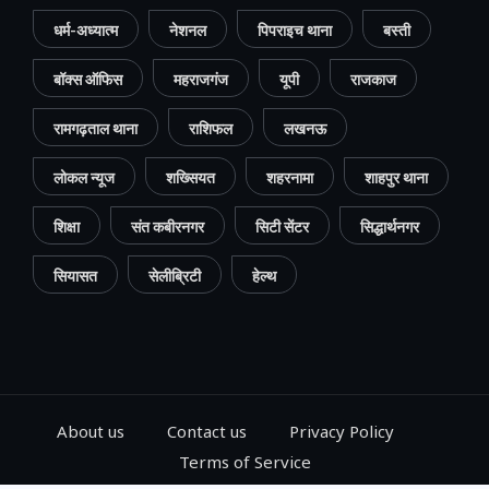
धर्म-अध्यात्म
नेशनल
पिपराइच थाना
बस्ती
बॉक्स ऑफिस
महराजगंज
यूपी
राजकाज
रामगढ़ताल थाना
राशिफल
लखनऊ
लोकल न्यूज
शख्सियत
शहरनामा
शाहपुर थाना
शिक्षा
संत कबीरनगर
सिटी सेंटर
सिद्धार्थनगर
सियासत
सेलीब्रिटी
हेल्थ
About us
Contact us
Privacy Policy
Terms of Service