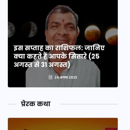
इस सप्ताह का राशिफल: जानिए
इ
क्या कहते हैं आपके सितारे (25
क्
अगस्त से 31 अगस्त)
अग
24 अगस्त 2025
प्रेरक कथा