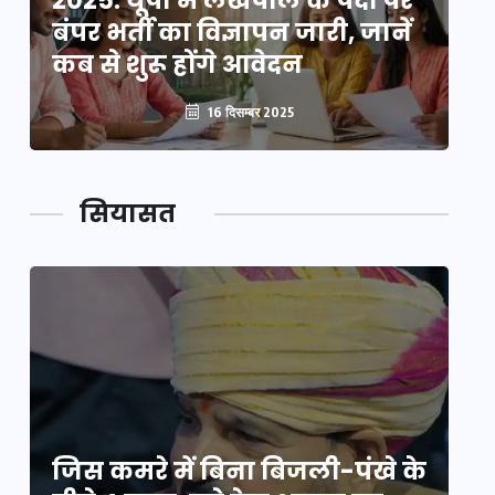
2025: यूपी में लेखपाल के पदों पर
20
बंपर भर्ती का विज्ञापन जारी, जानें
बं
कब से शुरू होंगे आवेदन
कब
16 दिसम्बर 2025
सियासत
े
जिस कमरे में बिना बिजली-पंखे के
जि