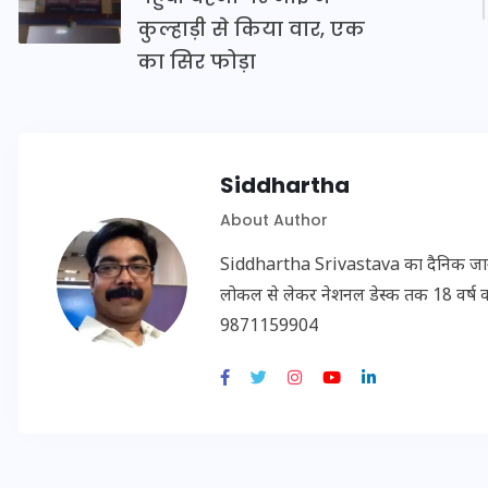
20 जनवरी 2026
कुल्हाड़ी से किया वार, एक
का सिर फोड़ा
Siddhartha
About Author
Siddhartha Srivastava का दैनिक जागरण, अम
लोकल से लेकर नेशनल डेस्क तक 18 वर्ष का क
9871159904