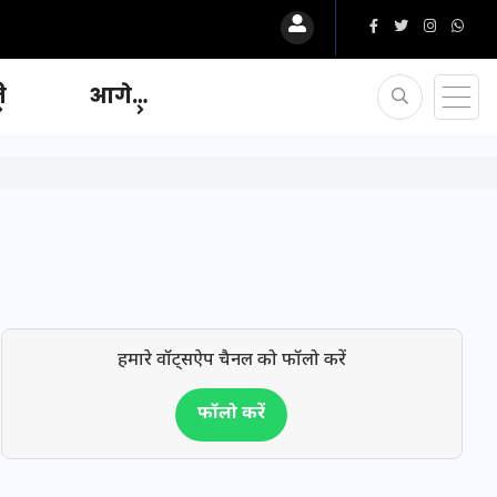
ि
आगे…
हमारे वॉट्सऐप चैनल को फॉलो करें
फॉलो करें