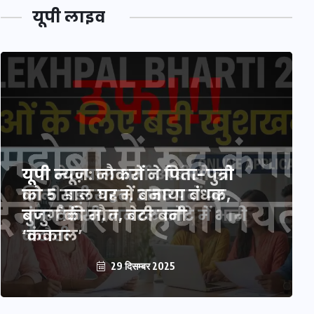
यूपी लाइव
यूपी लेखपाल भर्ती: ओबीसी को
मिली बड़ी राहत, 2158 पदों पर
बंपर वैकेंसी, जनरल कोटे में भारी
कटौती
29 दिसम्बर 2025