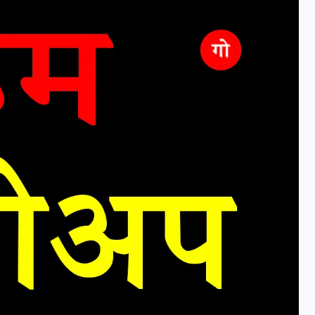
यूपी न्यूज़: नौकरों ने पिता-पुत्री
को 5 साल घर में बनाया बंधक,
बुजुर्ग की मौत, बेटी बनी
‘कंकाल’
29 दिसम्बर 2025