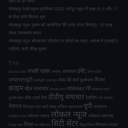
शहर की हर खबर
गोरखपुर रेलवे स्कूल एडमिशन 2026: जटेपुर स्कूल में कक्षा 6, 9 और 11
के लिए फॉर्म मिलना शुरू
गोरखपुर न्यूज़: युवक को अल्बेनिया की जगह भेजा सिंगापुर, 10 लाख
लेकर जालसाज फरार
गोरखपुर न्यूज़: सोनबरसा फोरलेन पर कोहरे का कहर, आपस में टकराईं 5
गाड़ियां, मची चीख-पुकार
टैग्स
अच्छी खबर
इवेंट
आसपास
उत्तम प्रदेश
Duniya 360
अयोध्या
एमएमएमयूटी
कैंपस
काम की बात
कुशीनगर
एमजीयूजी
एम्स थाना
क्राइम
गो
खेल समाचार
गाजियाबाद
खोराबार थाना
गोरखनाथ थाना
डीडीयू समाचार
टेक
देवरिया
जॉब अलर्ट
चुनावी समर
धर्म-अध्यात्म
यूपी
नेशनल
राजकाज
महराजगंज
पिपराइच थाना
बस्ती
बॉक्स ऑफिस
लोकल न्यूज
राशिफल
शहरनामा
लखनऊ
शख्सियत
रामगढ़ताल थाना
सिटी सेंटर
शिक्षा
सियासत
सिद्धार्थनगर
शाहपुर थाना
संत कबीरनगर
सेलीब्रिटी