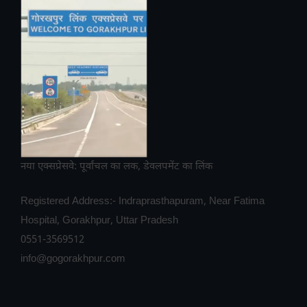
नया एक्सप्रेसवे: पूर्वांचल का लक, डेवलपमेंट का लिंक
Registered Address:- Indraprasthapuram, Near Fatima
Hospital, Gorakhpur, Uttar Pradesh
0551-3569512
info@gogorakhpur.com