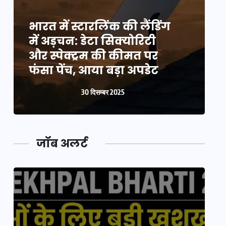
भारत में स्टारलिंक की लैंडिंग
भ
में अड़चन: डेटा सिक्योरिटी
म
और स्पेक्ट्रम की कीमत पर
औ
फंसा पेंच, आया बड़ा अपडेट
फ
30 दिसम्बर 2025
जॉब अलर्ट