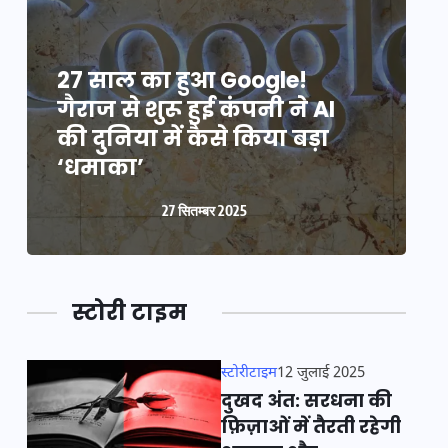
27 साल का हुआ Google!
2
गैराज से शुरू हुई कंपनी ने AI
ग
की दुनिया में कैसे किया बड़ा
क
‘धमाका’
27 सितम्बर 2025
स्टोरी टाइम
स्टोरीटाइम
12 जुलाई 2025
दुखद अंत: सरधना की
फ़िज़ाओं में तैरती रहेगी