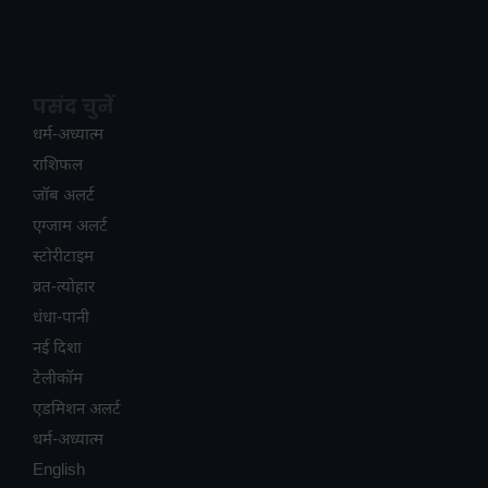
पसंद चुनें
धर्म-अध्यात्म
राशिफल
जॉब अलर्ट
एग्जाम अलर्ट
स्टोरीटाइम
व्रत-त्योहार
धंधा-पानी
नई दिशा
टेलीकॉम
ए​डमिशन अलर्ट
धर्म-अध्यात्म
English