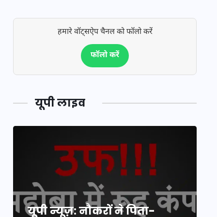
हमारे वॉट्सऐप चैनल को फॉलो करें
फॉलो करें
यूपी लाइव
यूपी न्यूज़: नौकरों ने पिता-
यूपी लेखपाल भर्ती: ओबीसी