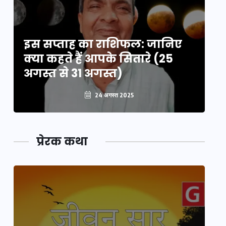
इस सप्ताह का राशिफल: जानिए
इ
क्या कहते हैं आपके सितारे (25
क्
अगस्त से 31 अगस्त)
अग
24 अगस्त 2025
प्रेरक कथा