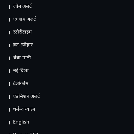
जॉब अलर्ट
एग्जाम अलर्ट
स्टोरीटाइम
व्रत-त्योहार
धंधा-पानी
नई दिशा
टेलीकॉम
ए​डमिशन अलर्ट
धर्म-अध्यात्म
English