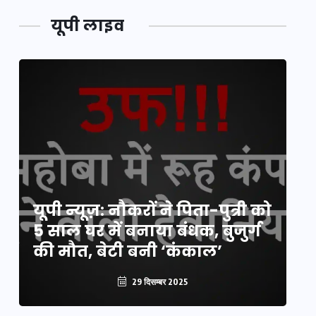
यूपी लाइव
य
यूपी न्यूज़: नौकरों ने पिता-पुत्री को
मि
5 साल घर में बनाया बंधक, बुजुर्ग
वै
की मौत, बेटी बनी ‘कंकाल’
क
29 दिसम्बर 2025