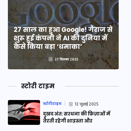
े
27 साल का हुआ Google! गैराज से
2
शुरू हुई कंपनी ने AI की दुनिया में
शु
कैसे किया बड़ा ‘धमाका’
कै
27 सितम्बर 2025
स्टोरी टाइम
स्टोरीटाइम
12 जुलाई 2025
दुखद अंत: सरधना की फ़िज़ाओं में
तैरती रहेगी शाइस्ता और