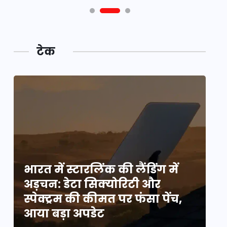
टेक
भारत में स्टारलिंक की लैंडिंग में
भा
अड़चन: डेटा सिक्योरिटी और
अ
स्पेक्ट्रम की कीमत पर फंसा पेंच,
स्
आया बड़ा अपडेट
आ