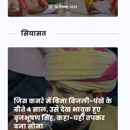
16 दिसम्बर 2025
सियासत
े
जिस कमरे में बिना बिजली-पंखे के
जि
बीते 4 साल, उसे देख भावुक हुए
बी
बृजभूषण सिंह, कहा-यहीं तपकर
ब
बना सोना
ब