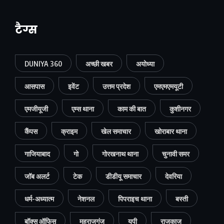
टैग्स
DUNIYA 360
अच्छी खबर
अयोध्या
आसपास
इवेंट
उत्तम प्रदेश
एमएमएमयूटी
एमजीयूजी
एम्स थाना
काम की बात
कुशीनगर
कैंपस
क्राइम
खेल समाचार
खोराबार थाना
गाजियाबाद
गो
गोरखनाथ थाना
चुनावी समर
जॉब अलर्ट
टेक
डीडीयू समाचार
देवरिया
धर्म-अध्यात्म
नेशनल
पिपराइच थाना
बस्ती
बॉक्स ऑफिस
महराजगंज
यूपी
राजकाज