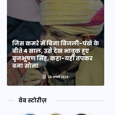
े
जिस कमरे में बिना बिजली-पंखे के
जि
बीते 4 साल, उसे देख भावुक हुए
बी
बृजभूषण सिंह, कहा-यहीं तपकर
ब
बना सोना
ब
20 जनवरी 2026
वेब स्टोरीज़