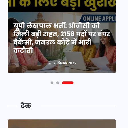
यूपी लेखपाल भर्ती: ओबीसी को
ो
मिली बड़ी राहत, 2158 पदों पर बंपर
वो
वैकेंसी, जनरल कोटे में भारी
हु
कटौती
पू
29 दिसम्बर 2025
टेक