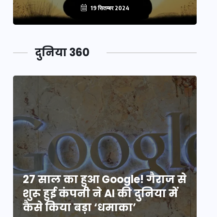
19 सितम्बर 2024
दुनिया 360
े
27 साल का हुआ Google! गैराज से
2
शुरू हुई कंपनी ने AI की दुनिया में
शु
कैसे किया बड़ा ‘धमाका’
कै