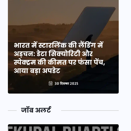
भारत में स्टारलिंक की लैंडिंग में
भा
अड़चन: डेटा सिक्योरिटी और
अ
स्पेक्ट्रम की कीमत पर फंसा पेंच,
स्
आया बड़ा अपडेट
आ
30 दिसम्बर 2025
जॉब अलर्ट