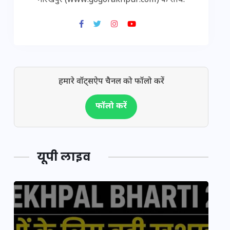
गोरखपुर (www.gogorakhpur.com) के साथ.
हमारे वॉट्सऐप चैनल को फॉलो करें
फॉलो करें
यूपी लाइव