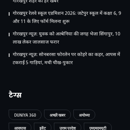
गोरखपुर शहर की हर खबर
गोरखपुर रेलवे स्कूल एडमिशन 2026: जटेपुर स्कूल में कक्षा 6, 9
और 11 के लिए फॉर्म मिलना शुरू
गोरखपुर न्यूज़: युवक को अल्बेनिया की जगह भेजा सिंगापुर, 10
लाख लेकर जालसाज फरार
गोरखपुर न्यूज़: सोनबरसा फोरलेन पर कोहरे का कहर, आपस में
टकराईं 5 गाड़ियां, मची चीख-पुकार
टैग्स
DUNIYA 360
अच्छी खबर
अयोध्या
आसपास
इवेंट
उत्तम प्रदेश
एमएमएमयूटी