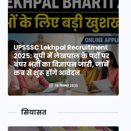
UPSSSC Lekhpal Recruitment
U
2025: यूपी में लेखपाल के पदों पर
20
बंपर भर्ती का विज्ञापन जारी, जानें
बं
कब से शुरू होंगे आवेदन
कब
16 दिसम्बर 2025
सियासत