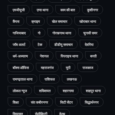
एमजीयूजी
एम्स थाना
काम की बात
कुशीनगर
कैंपस
क्राइम
खेल समाचार
खोराबार थाना
गाजियाबाद
गो
गोरखनाथ थाना
चुनावी समर
जॉब अलर्ट
टेक
डीडीयू समाचार
देवरिया
धर्म-अध्यात्म
नेशनल
पिपराइच थाना
बस्ती
बॉक्स ऑफिस
महराजगंज
यूपी
राजकाज
रामगढ़ताल थाना
राशिफल
लखनऊ
लोकल न्यूज
शख्सियत
शहरनामा
शाहपुर थाना
शिक्षा
संत कबीरनगर
सिटी सेंटर
सिद्धार्थनगर
सियासत
सेलीब्रिटी
हेल्थ