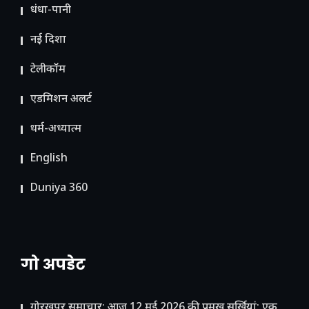
धंधा-पानी
नई दिशा
टेलीकॉम
ए​डमिशन अलर्ट
धर्म-अध्यात्म
English
Duniya 360
गो अपडेट
गोरखपुर समाचार: आज 12 मई 2026 की प्रमुख सुर्खियां: एक