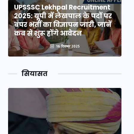
UPSSSC Lekhpal Recruitment
U
2025: यूपी में लेखपाल के पदों पर
20
बंपर भर्ती का विज्ञापन जारी, जानें
बं
कब से शुरू होंगे आवेदन
कब
16 दिसम्बर 2025
सियासत