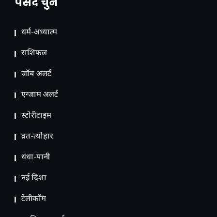
पसंद चुनें
धर्म-अध्यात्म
राशिफल
जॉब अलर्ट
एग्जाम अलर्ट
स्टोरीटाइम
व्रत-त्योहार
धंधा-पानी
नई दिशा
टेलीकॉम