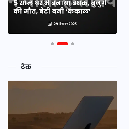
5 साल घर में बनाया बंधक, बुजुर्ग
वै
की मौत, बेटी बनी ‘कंकाल’
क
29 दिसम्बर 2025
टेक