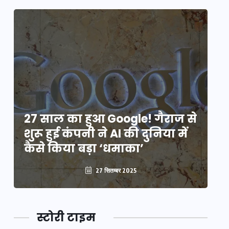
े
27 साल का हुआ Google! गैराज से
2
शुरू हुई कंपनी ने AI की दुनिया में
शु
कैसे किया बड़ा ‘धमाका’
कै
27 सितम्बर 2025
स्टोरी टाइम