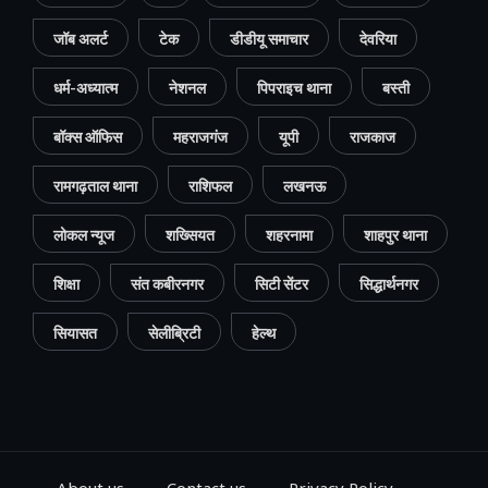
जॉब अलर्ट
टेक
डीडीयू समाचार
देवरिया
धर्म-अध्यात्म
नेशनल
पिपराइच थाना
बस्ती
बॉक्स ऑफिस
महराजगंज
यूपी
राजकाज
रामगढ़ताल थाना
राशिफल
लखनऊ
लोकल न्यूज
शख्सियत
शहरनामा
शाहपुर थाना
शिक्षा
संत कबीरनगर
सिटी सेंटर
सिद्धार्थनगर
सियासत
सेलीब्रिटी
हेल्थ