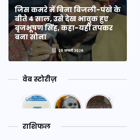
े
जिस कमरे में बिना बिजली-पंखे के
जि
बीते 4 साल, उसे देख भावुक हुए
बी
बृजभूषण सिंह, कहा-यहीं तपकर
ब
बना सोना
ब
20 जनवरी 2026
वेब स्टोरीज़
नया
महाकुंभ
महाकुंभ
एक्सप्रेसवे:
2025: कुछ
2025:
पूर्वांचल का
अनजाने
कहानी कुंभ
लक,
तथ्य…
मेले की…
डेवलपमेंट
राशिफल
का लिंक