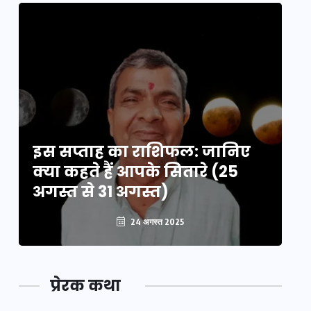
इस सप्ताह का राशिफल: जानिए
इ
क्या कहते हैं आपके सितारे (25
क्
अगस्त से 31 अगस्त)
अग
24 अगस्त 2025
प्रेरक कथा