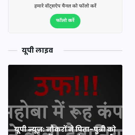
हमारे वॉट्सऐप चैनल को फॉलो करें
फॉलो करें
यूपी लाइव
य
यूपी न्यूज़: नौकरों ने पिता-पुत्री को
मि