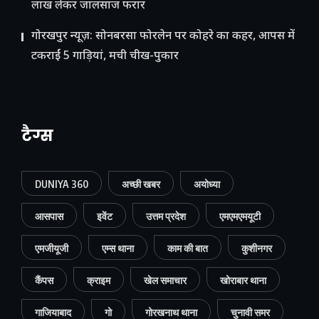
लाख लेकर जालसाज फरार
गोरखपुर न्यूज़: सोनबरसा फोरलेन पर कोहरे का कहर, आपस में
टकराईं 5 गाड़ियां, मची चीख-पुकार
टैग्स
DUNIYA 360
अच्छी खबर
अयोध्या
आसपास
इवेंट
उत्तम प्रदेश
एमएमएमयूटी
एमजीयूजी
एम्स थाना
काम की बात
कुशीनगर
कैंपस
क्राइम
खेल समाचार
खोराबार थाना
गाजियाबाद
गो
गोरखनाथ थाना
चुनावी समर