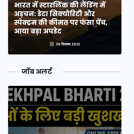
भारत में स्टारलिंक की लैंडिंग में
भा
अड़चन: डेटा सिक्योरिटी और
अ
स्पेक्ट्रम की कीमत पर फंसा पेंच,
स्
आया बड़ा अपडेट
आ
30 दिसम्बर 2025
जॉब अलर्ट