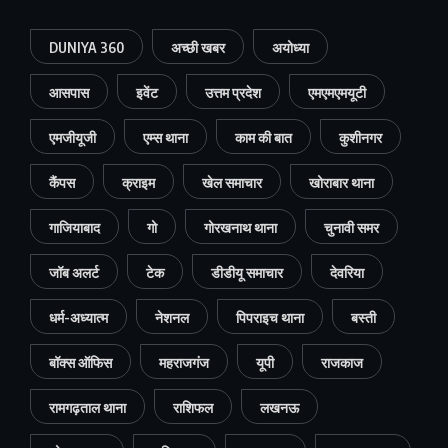
DUNIYA 360
अच्छी खबर
अयोध्या
आसपास
इवेंट
उत्तम प्रदेश
एमएमएमयूटी
एमजीयूजी
एम्स थाना
काम की बात
कुशीनगर
कैंपस
क्राइम
खेल समाचार
खोराबार थाना
गाजियाबाद
गो
गोरखनाथ थाना
चुनावी समर
जॉब अलर्ट
टेक
डीडीयू समाचार
देवरिया
धर्म-अध्यात्म
नेशनल
पिपराइच थाना
बस्ती
बॉक्स ऑफिस
महराजगंज
यूपी
राजकाज
रामगढ़ताल थाना
राशिफल
लखनऊ