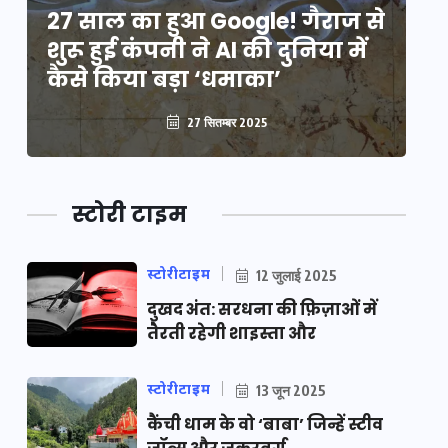
े
27 साल का हुआ Google! गैराज से
2
शुरू हुई कंपनी ने AI की दुनिया में
शु
कैसे किया बड़ा ‘धमाका’
कै
27 सितम्बर 2025
स्टोरी टाइम
स्टोरीटाइम
12 जुलाई 2025
दुखद अंत: सरधना की फ़िज़ाओं में
तैरती रहेगी शाइस्ता और
स्टोरीटाइम
13 जून 2025
कैंची धाम के वो ‘बाबा’ जिन्हें स्टीव