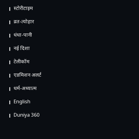
स्टोरीटाइम
व्रत-त्योहार
धंधा-पानी
नई दिशा
टेलीकॉम
ए​डमिशन अलर्ट
धर्म-अध्यात्म
English
Duniya 360