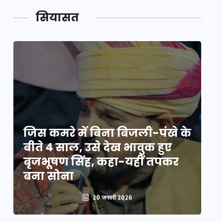
सियासत
े
जिस कमरे में बिना बिजली-पंखे के
जि
बीते 4 साल, उसे देख भावुक हुए
बी
बृजभूषण सिंह, कहा-यहीं तपकर
ब
बना सोना
ब
20 जनवरी 2026