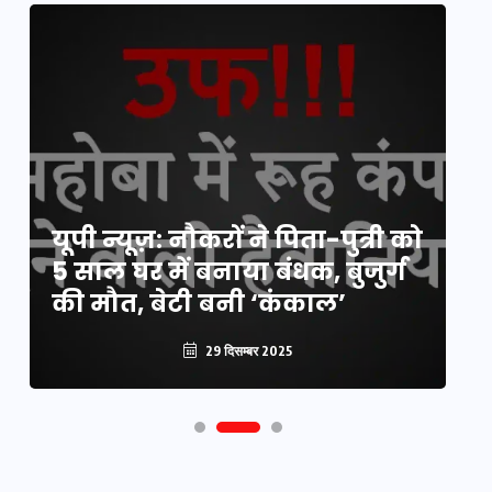
य
यूपी न्यूज़: नौकरों ने पिता-पुत्री को
मि
5 साल घर में बनाया बंधक, बुजुर्ग
वै
की मौत, बेटी बनी ‘कंकाल’
क
29 दिसम्बर 2025