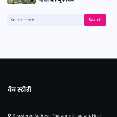
जॉब्स और जुकरबर्ग
Search
वेब स्टोरी
नया एक्सप्रेसवे: पूर्वांचल का लक, डेवलपमेंट का
लिंक
Registered Address:- Indraprasthapuram, Near