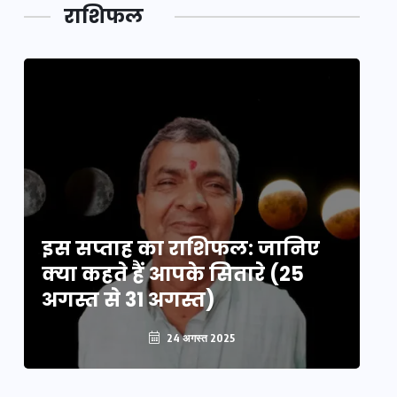
डेवलपमेंट
राशिफल
का लिंक
इस सप्ताह का राशिफल: जानिए
इ
क्या कहते हैं आपके सितारे (25
क्
अगस्त से 31 अगस्त)
अग
24 अगस्त 2025