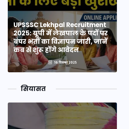
UPSSSC Lekhpal Recruitment
U
2025: यूपी में लेखपाल के पदों पर
20
बंपर भर्ती का विज्ञापन जारी, जानें
बं
कब से शुरू होंगे आवेदन
कब
16 दिसम्बर 2025
सियासत