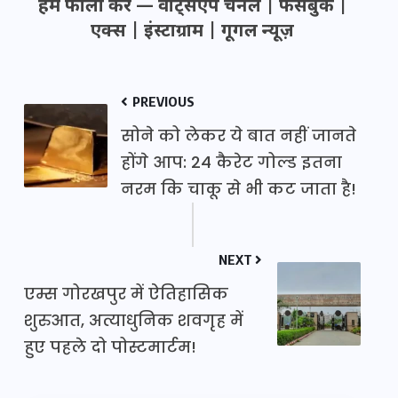
हमें फॉलो करें —
वॉट्सऐप चैनल
|
फेसबुक
|
एक्स
|
इंस्टाग्राम
|
गूगल न्यूज़
PREVIOUS
सोने को लेकर ये बात नहीं जानते
होंगे आप: 24 कैरेट गोल्ड इतना
नरम कि चाकू से भी कट जाता है!
NEXT
एम्स गोरखपुर में ऐतिहासिक
शुरुआत, अत्याधुनिक शवगृह में
हुए पहले दो पोस्टमार्टम!