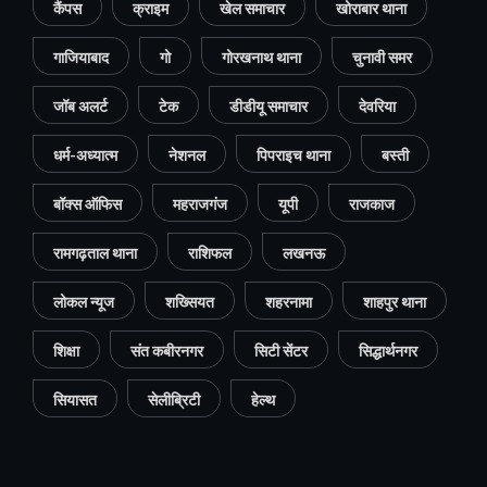
कैंपस
क्राइम
खेल समाचार
खोराबार थाना
गाजियाबाद
गो
गोरखनाथ थाना
चुनावी समर
जॉब अलर्ट
टेक
डीडीयू समाचार
देवरिया
धर्म-अध्यात्म
नेशनल
पिपराइच थाना
बस्ती
बॉक्स ऑफिस
महराजगंज
यूपी
राजकाज
रामगढ़ताल थाना
राशिफल
लखनऊ
लोकल न्यूज
शख्सियत
शहरनामा
शाहपुर थाना
शिक्षा
संत कबीरनगर
सिटी सेंटर
सिद्धार्थनगर
सियासत
सेलीब्रिटी
हेल्थ