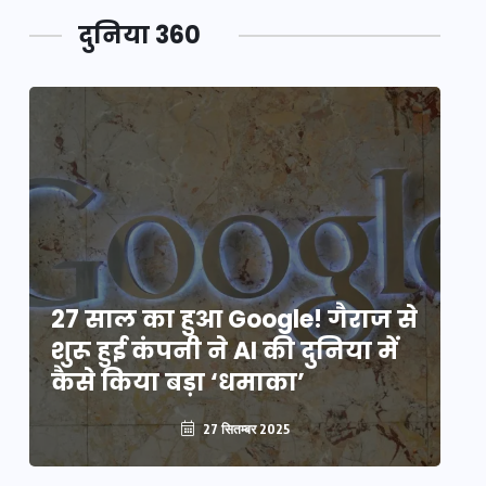
दुनिया 360
े
27 साल का हुआ Google! गैराज से
2
शुरू हुई कंपनी ने AI की दुनिया में
शु
कैसे किया बड़ा ‘धमाका’
कै
27 सितम्बर 2025