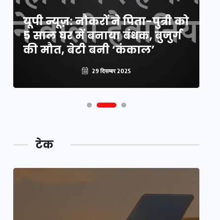
य
यूपी न्यूज़: नौकरों ने पिता-पुत्री को
मि
5 साल घर में बनाया बंधक, बुजुर्ग
वै
की मौत, बेटी बनी ‘कंकाल’
क
29 दिसम्बर 2025
टेक