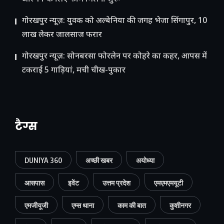
गोरखपुर न्यूज़: युवक को अल्बेनिया की जगह भेजा सिंगापुर, 10
लाख लेकर जालसाज फरार
गोरखपुर न्यूज़: सोनबरसा फोरलेन पर कोहरे का कहर, आपस में
टकराईं 5 गाड़ियां, मची चीख-पुकार
टैग्स
DUNIYA 360
अच्छी खबर
अयोध्या
आसपास
इवेंट
उत्तम प्रदेश
एमएमएमयूटी
एमजीयूजी
एम्स थाना
काम की बात
कुशीनगर