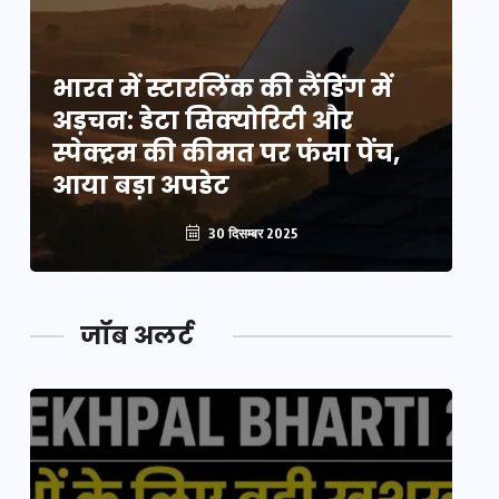
भारत में स्टारलिंक की लैंडिंग में
भा
अड़चन: डेटा सिक्योरिटी और
अ
स्पेक्ट्रम की कीमत पर फंसा पेंच,
स्
आया बड़ा अपडेट
आ
30 दिसम्बर 2025
जॉब अलर्ट