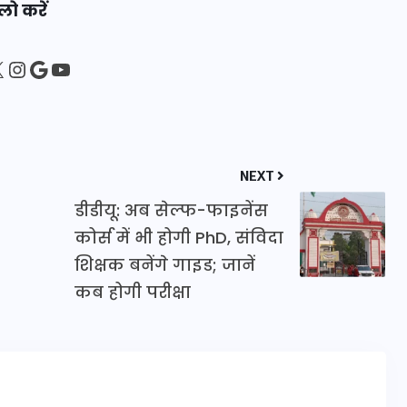
लो करें
16 दिसम्बर 2025
sApp
ebook
Instagram
Google
YouTube
NEXT
डीडीयू: अब सेल्फ-फाइनेंस
कोर्स में भी होगी PhD, संविदा
शिक्षक बनेंगे गाइड; जानें
कब होगी परीक्षा
जिस कमरे में बिना बिजली-पंखे
के बीते 4 साल, उसे देख भावुक
हुए बृजभूषण सिंह, कहा-यहीं
तपकर बना सोना