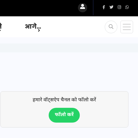
ि
आगे…
हमारे वॉट्सऐप चैनल को फॉलो करें
फॉलो करें