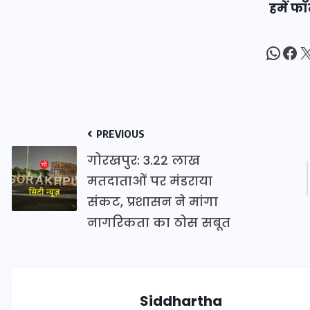
हमें फॉ
16 दिसम्बर 2025
What
Fac
X
PREVIOUS
गोरखपुर: 3.22 लाख
मतदाताओं पर मंडराया
संकट, प्रशासन ने मांगा
नागरिकता का ठोस सबूत
जिस कमरे में बिना बिजली-पंखे
के बीते 4 साल, उसे देख भावुक
हुए बृजभूषण सिंह, कहा-यहीं
तपकर बना सोना
Siddhartha