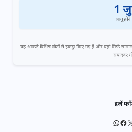
1 ज
लागू होने
इस सप्ताह का राशिफल: जानिए
क्या कहते हैं आपके सितारे (25
अगस्त से 31 अगस्त)
यह आंकड़े विभिन्न स्रोतों से इकट्ठा किए गए हैं और यहां सिर्फ साम
24 अगस्त 2025
संपादक: ग
हमें फॉ
What
Fac
X