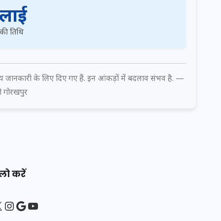
ुलाई
 की तिथि
इस सप्ताह का राशिफल: जानिए
क्या कहते हैं आपके सितारे (25
अगस्त से 31 अगस्त)
ान्य जानकारी के लिए दिए गए हैं. इन आंकड़ों में बदलाव संभव है. —
24 अगस्त 2025
ो गोरखपुर
लो करें
sApp
ebook
Instagram
Google
YouTube