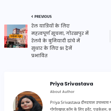
PREVIOUS
रेल यात्रियों के लिए
महत्वपूर्ण सूचना, गोरखपुर में
मन के हारे हार है!
रेलवे के बुनियादी ढांचे में
सुधार के लिए 91 ट्रेनें
19 सितम्बर 2024
प्रभावित
Priya Srivastava
About Author
Priya Srivastava दीनदयाल उपाध्याय गोरख
गोगोरखपुर.कॉम के लिए इवेंट, एजुकेशन, क