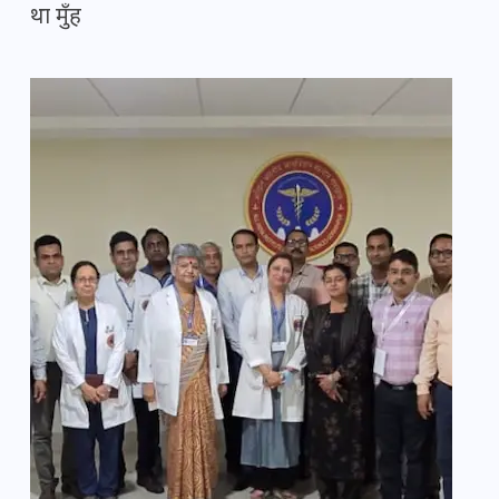
था मुँह