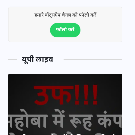
हमारे वॉट्सऐप चैनल को फॉलो करें
फॉलो करें
यूपी लाइव
य