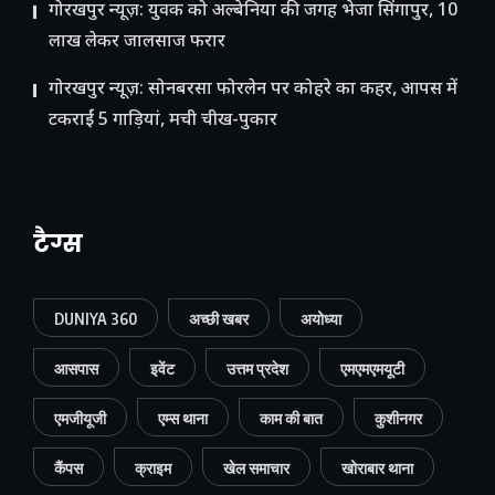
गोरखपुर न्यूज़: युवक को अल्बेनिया की जगह भेजा सिंगापुर, 10
लाख लेकर जालसाज फरार
गोरखपुर न्यूज़: सोनबरसा फोरलेन पर कोहरे का कहर, आपस में
टकराईं 5 गाड़ियां, मची चीख-पुकार
टैग्स
DUNIYA 360
अच्छी खबर
अयोध्या
आसपास
इवेंट
उत्तम प्रदेश
एमएमएमयूटी
एमजीयूजी
एम्स थाना
काम की बात
कुशीनगर
कैंपस
क्राइम
खेल समाचार
खोराबार थाना