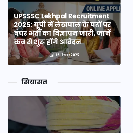
UPSSSC Lekhpal Recruitment
U
2025: यूपी में लेखपाल के पदों पर
20
बंपर भर्ती का विज्ञापन जारी, जानें
बं
कब से शुरू होंगे आवेदन
कब
16 दिसम्बर 2025
सियासत