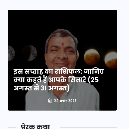
इस सप्ताह का राशिफल: जानिए
इ
क्या कहते हैं आपके सितारे (25
क्
अगस्त से 31 अगस्त)
अग
24 अगस्त 2025
प्रेरक कथा