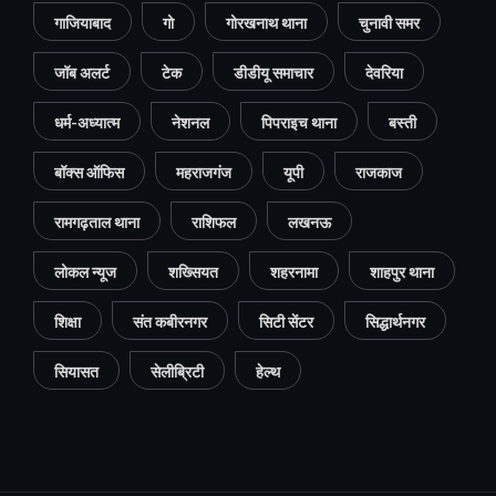
गाजियाबाद
गो
गोरखनाथ थाना
चुनावी समर
जॉब अलर्ट
टेक
डीडीयू समाचार
देवरिया
धर्म-अध्यात्म
नेशनल
पिपराइच थाना
बस्ती
बॉक्स ऑफिस
महराजगंज
यूपी
राजकाज
रामगढ़ताल थाना
राशिफल
लखनऊ
लोकल न्यूज
शख्सियत
शहरनामा
शाहपुर थाना
शिक्षा
संत कबीरनगर
सिटी सेंटर
सिद्धार्थनगर
सियासत
सेलीब्रिटी
हेल्थ