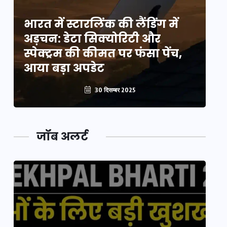
भारत में स्टारलिंक की लैंडिंग में
भा
अड़चन: डेटा सिक्योरिटी और
अ
स्पेक्ट्रम की कीमत पर फंसा पेंच,
स्
आया बड़ा अपडेट
आ
30 दिसम्बर 2025
जॉब अलर्ट