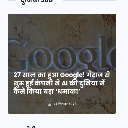
दुनिया 360
े
27 साल का हुआ Google! गैराज से
2
शुरू हुई कंपनी ने AI की दुनिया में
शु
कैसे किया बड़ा ‘धमाका’
कै
27 सितम्बर 2025