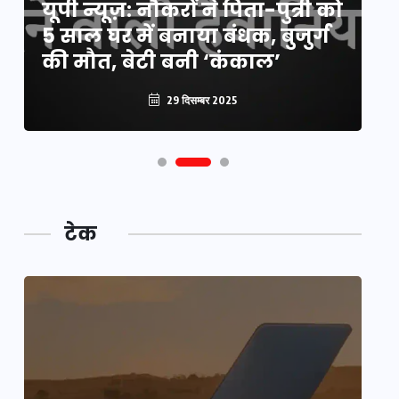
यूपी न्यूज़: नौकरों ने पिता-पुत्री को
मि
5 साल घर में बनाया बंधक, बुजुर्ग
वै
की मौत, बेटी बनी ‘कंकाल’
क
29 दिसम्बर 2025
टेक