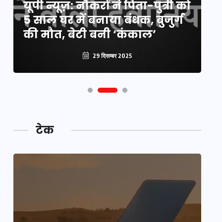
यूपी न्यूज़: नौकरों ने पिता-पुत्री को
मि
5 साल घर में बनाया बंधक, बुजुर्ग
वै
की मौत, बेटी बनी ‘कंकाल’
क
29 दिसम्बर 2025
टेक