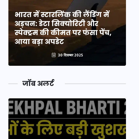
भारत में स्टारलिंक की लैंडिंग में
भा
अड़चन: डेटा सिक्योरिटी और
अ
स्पेक्ट्रम की कीमत पर फंसा पेंच,
स्
आया बड़ा अपडेट
आ
30 दिसम्बर 2025
जॉब अलर्ट