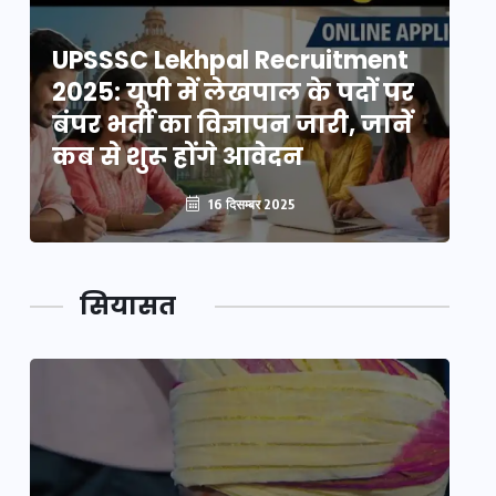
UPSSSC Lekhpal Recruitment
U
2025: यूपी में लेखपाल के पदों पर
20
बंपर भर्ती का विज्ञापन जारी, जानें
बं
कब से शुरू होंगे आवेदन
कब
16 दिसम्बर 2025
सियासत