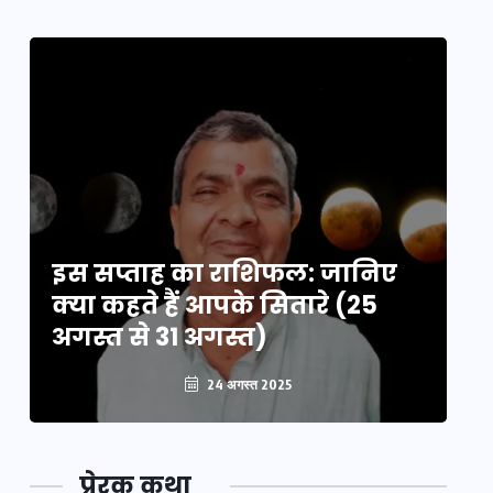
इस सप्ताह का राशिफल: जानिए
इ
क्या कहते हैं आपके सितारे (25
क्
अगस्त से 31 अगस्त)
अग
24 अगस्त 2025
प्रेरक कथा