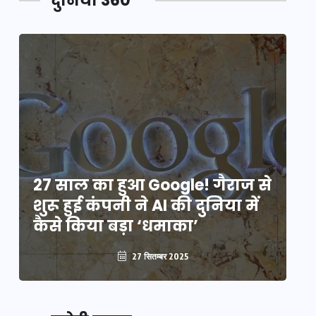
दुनिया 360
े
27 साल का हुआ Google! गैराज से
2
शुरू हुई कंपनी ने AI की दुनिया में
शु
कैसे किया बड़ा ‘धमाका’
कै
27 सितम्बर 2025