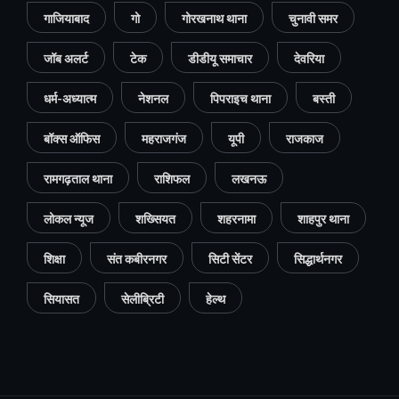
गाजियाबाद
गो
गोरखनाथ थाना
चुनावी समर
जॉब अलर्ट
टेक
डीडीयू समाचार
देवरिया
धर्म-अध्यात्म
नेशनल
पिपराइच थाना
बस्ती
बॉक्स ऑफिस
महराजगंज
यूपी
राजकाज
रामगढ़ताल थाना
राशिफल
लखनऊ
लोकल न्यूज
शख्सियत
शहरनामा
शाहपुर थाना
शिक्षा
संत कबीरनगर
सिटी सेंटर
सिद्धार्थनगर
सियासत
सेलीब्रिटी
हेल्थ