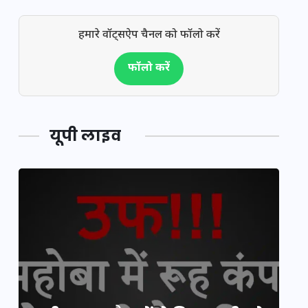
हमारे वॉट्सऐप चैनल को फॉलो करें
फॉलो करें
यूपी लाइव
य