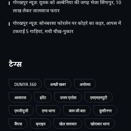
गोरखपुर न्यूज़: युवक को अल्बेनिया की जगह भेजा सिंगापुर, 10
लाख लेकर जालसाज फरार
गोरखपुर न्यूज़: सोनबरसा फोरलेन पर कोहरे का कहर, आपस में
टकराईं 5 गाड़ियां, मची चीख-पुकार
टैग्स
DUNIYA 360
अच्छी खबर
अयोध्या
आसपास
इवेंट
उत्तम प्रदेश
एमएमएमयूटी
एमजीयूजी
एम्स थाना
काम की बात
कुशीनगर
कैंपस
क्राइम
खेल समाचार
खोराबार थाना