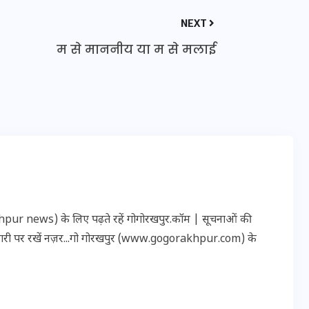
16 दिसम्बर 2025
NEXT
म से माननीय या म से मलाई
r news) के लिए पढ़ते रहें गोगोरखपुर.कॉम | सूचनाओं की
जिस कमरे में बिना बिजली-पंखे
कारी पर रखें नज़र...गो गोरखपुर (www.gogorakhpur.com) के
के बीते 4 साल, उसे देख भावुक
हुए बृजभूषण सिंह, कहा-यहीं
तपकर बना सोना