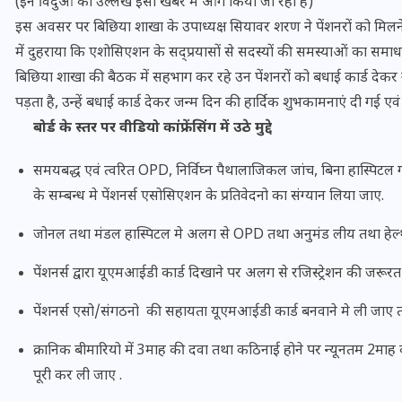
(इन विंदुओं का उल्लेख इसी खबर में आगे किया जा रहा है)
इस अवसर पर बिछिया शाखा के उपाध्यक्ष सियावर शरण ने पेंशनरों को मिलने 
में दुहराया कि एशोसिएशन के सद्प्रयासों से सदस्यों की समस्याओं का समाधा
बिछिया शाखा की बैठक में सहभाग कर रहे उन पेंशनरों को बधाई कार्ड देकर
पड़ता है, उन्हें बधाई कार्ड देकर जन्म दिन की हार्दिक शुभकामनाएं दी गई एव
बोर्ड के स्तर पर वीडियो कांफ्रेंसिंग में उठे मुद्दे
समयबद्ध एवं त्वरित OPD, निर्विघ्न पैथालाजिकल जांच, बिना हास्पिटल गये
के सम्बन्ध मे पेंशनर्स एसोसिएशन के प्रतिवेदनो का संग्यान लिया जाए.
जोनल तथा मंडल हास्पिटल मे अलग से OPD तथा अनुमंड लीय तथा हेल्
पेंशनर्स द्वारा यूएमआईडी कार्ड दिखाने पर अलग से रजिस्ट्रेशन की जरूर
भारत में स्टारलिंक की लैंडिंग में
अड़चन: डेटा सिक्योरिटी और
पेंशनर्स एसो/संगठनो की सहायता यूएमआईडी कार्ड बनवाने मे ली जाए त
स्पेक्ट्रम की कीमत पर फंसा पेंच,
क्रानिक बीमारियो में 3माह की दवा तथा कठिनाई होने पर न्यूनतम 2मा
आया बड़ा अपडेट
पूरी कर ली जाए .
30 दिसम्बर 2025