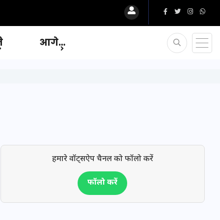
ि
आगे…
हमारे वॉट्सऐप चैनल को फॉलो करें
फॉलो करें