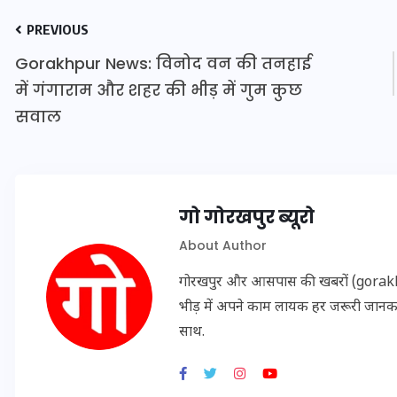
16 दिसम्बर 2025
PREVIOUS
Gorakhpur News: विनोद वन की तनहाई
में गंगाराम और शहर की भीड़ में गुम कुछ
सवाल
गो गोरखपुर ब्यूरो
About Author
गोरखपुर और आसपास की खबरों (gorakhpu
जिस कमरे में बिना बिजली-पंखे
भीड़ में अपने काम लायक हर जरूरी जान
के बीते 4 साल, उसे देख भावुक
साथ.
हुए बृजभूषण सिंह, कहा-यहीं
तपकर बना सोना