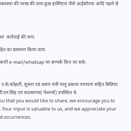
 की व्यवस्था की परख की जाय.कुछ हास्पिटल जैसे आईसीएफ आदि पहले से
ाल कार्रवाई की जाए.
सहित का प्रावधान किया जाय.
िकारी e-mail/whatsap पर सम्पर्क किए जा सके.
 ए.के.कोहली, सूचना एवं प्रसार मंत्री भानु प्रकाश नारायण सहित बिछिया
ी.एन.सिंह एवं सदस्यगण( पेंशनर्स) उपस्थित थे.
UPSSSC Lekhpal Recruitment
u that you would like to share, we encourage you to
2025: यूपी में लेखपाल के पदों
Your input is valuable to us, and we appreciate your
पर बंपर भर्ती का विज्ञापन जारी,
d occurrences.
जानें कब से शुरू होंगे आवेदन