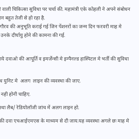
वाली चिकित्सा सुविधा पर चर्चा की. महामंत्री एके कोहली ने अपने संबोधन
न बहुत तेजी से हो रहा है.
 गौरव की अनुभूति कराई गई जिन पेंशनरों का जन्म दिन फरवरी माह मे
ं उनके दीर्घायु होने की कामना की गई.
 दवाओ की आपूर्ति व इमर्जेन्सी मे इम्पैनल्ड हास्पिटल मे भर्ती की सुविधा
थ युनिट मे अलग लाइन की व्यवस्था की जाए.
त नही होनी चाहिए.
भारत में स्टारलिंक की लैंडिंग में
अड़चन: डेटा सिक्योरिटी और
था लैब/ रेडियोलॉजी जांच में अलग लाइन हो.
स्पेक्ट्रम की कीमत पर फंसा पेंच,
ह की दवा एचआईएमएस के माध्यम से दी जाय.यह व्यवस्था अगले छः माह मे
आया बड़ा अपडेट
30 दिसम्बर 2025