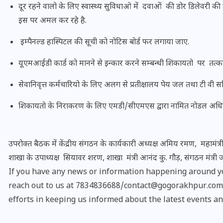
दूर रहने वालो के लिए स्वास्थ्य सुविधाओ में दवाओं की डोर डिलेवरी
इस पर अमल कर रहे है.
इम्पैनल्ड हास्पिटल की सूची को नोटिस बोर्ड फर लगाया जाए.
यूएमआईडी कार्ड को मानने से इन्कार करने सम्बन्धी शिकायतो पर तत्क
सेवानिवृत्त कर्मचारियो के लिए अलग से प्रतीक्षालय पेय जल तथा टी वी 
शिकायतो के निराकरण के लिए एमडी/सीएमएस द्वारा नामित नोडल अध
उपरोक्त बैठक में केंद्रीय संगठन के कार्यकारी अध्यक्ष अमिय रमण, महामंत्री
शाखा के उपाध्यक्ष सियावर शरण, शाखा मंत्री आनंद कु. गौड़, संगठन मंत्री ज
UPSSSC Lekhpal Recruitment
If you have any news or information happening around yo
2025: यूपी में लेखपाल के पदों
reach out to us at 7834836688/contact@gogorakhpur.com. 
पर बंपर भर्ती का विज्ञापन जारी,
efforts in keeping us informed about the latest events an
जानें कब से शुरू होंगे आवेदन