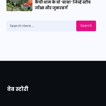
कैंची धाम के वो ‘बाबा’ जिन्हें स्टीव
जॉब्स और जुकरबर्ग
Search
वेब स्टोरी
नया एक्सप्रेसवे: पूर्वांचल का लक, डेवलपमेंट का
लिंक