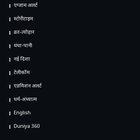
एग्जाम अलर्ट
स्टोरीटाइम
व्रत-त्योहार
धंधा-पानी
नई दिशा
टेलीकॉम
ए​डमिशन अलर्ट
धर्म-अध्यात्म
English
Duniya 360