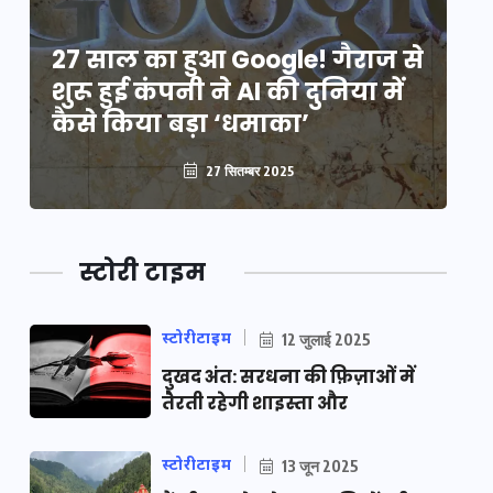
े
27 साल का हुआ Google! गैराज से
2
शुरू हुई कंपनी ने AI की दुनिया में
शु
कैसे किया बड़ा ‘धमाका’
कै
27 सितम्बर 2025
स्टोरी टाइम
स्टोरीटाइम
12 जुलाई 2025
दुखद अंत: सरधना की फ़िज़ाओं में
तैरती रहेगी शाइस्ता और
स्टोरीटाइम
13 जून 2025