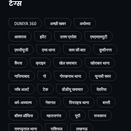
टैग्स
DUNIYA 360
अच्छी खबर
अयोध्या
आसपास
इवेंट
उत्तम प्रदेश
एमएमएमयूटी
एमजीयूजी
एम्स थाना
काम की बात
कुशीनगर
कैंपस
क्राइम
खेल समाचार
खोराबार थाना
गाजियाबाद
गो
गोरखनाथ थाना
चुनावी समर
जॉब अलर्ट
टेक
डीडीयू समाचार
देवरिया
धर्म-अध्यात्म
नेशनल
पिपराइच थाना
बस्ती
बॉक्स ऑफिस
महराजगंज
यूपी
राजकाज
रामगढ़ताल थाना
राशिफल
लखनऊ