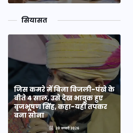
सियासत
े
जिस कमरे में बिना बिजली-पंखे के
जि
बीते 4 साल, उसे देख भावुक हुए
बी
बृजभूषण सिंह, कहा-यहीं तपकर
ब
बना सोना
ब
20 जनवरी 2026