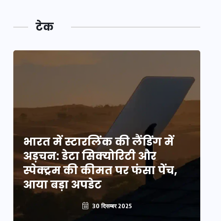
टेक
भारत में स्टारलिंक की लैंडिंग में
भा
अड़चन: डेटा सिक्योरिटी और
अ
स्पेक्ट्रम की कीमत पर फंसा पेंच,
स्
आया बड़ा अपडेट
आ
30 दिसम्बर 2025