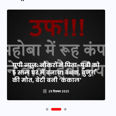
य
यूपी न्यूज़: नौकरों ने पिता-पुत्री को
मि
5 साल घर में बनाया बंधक, बुजुर्ग
वै
की मौत, बेटी बनी ‘कंकाल’
क
29 दिसम्बर 2025