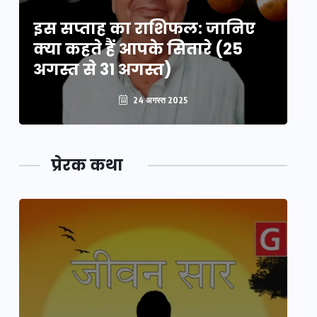
इस सप्ताह का राशिफल: जानिए
इ
क्या कहते हैं आपके सितारे (25
क्
अगस्त से 31 अगस्त)
अग
24 अगस्त 2025
प्रेरक कथा