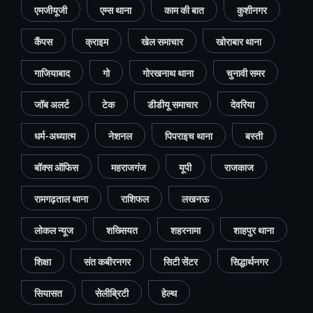
एमजीयूजी
एम्स थाना
काम की बात
कुशीनगर
कैंपस
क्राइम
खेल समाचार
खोराबार थाना
गाजियाबाद
गो
गोरखनाथ थाना
चुनावी समर
जॉब अलर्ट
टेक
डीडीयू समाचार
देवरिया
धर्म-अध्यात्म
नेशनल
पिपराइच थाना
बस्ती
बॉक्स ऑफिस
महराजगंज
यूपी
राजकाज
रामगढ़ताल थाना
राशिफल
लखनऊ
लोकल न्यूज
शख्सियत
शहरनामा
शाहपुर थाना
शिक्षा
संत कबीरनगर
सिटी सेंटर
सिद्धार्थनगर
सियासत
सेलीब्रिटी
हेल्थ