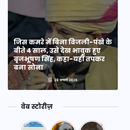
े
जिस कमरे में बिना बिजली-पंखे के
जि
बीते 4 साल, उसे देख भावुक हुए
बी
बृजभूषण सिंह, कहा-यहीं तपकर
ब
बना सोना
ब
20 जनवरी 2026
वेब स्टोरीज़
नया
महाकुंभ
महाकुंभ