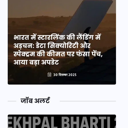
भारत में स्टारलिंक की लैंडिंग में
भा
अड़चन: डेटा सिक्योरिटी और
अ
स्पेक्ट्रम की कीमत पर फंसा पेंच,
स्
आया बड़ा अपडेट
आ
30 दिसम्बर 2025
जॉब अलर्ट