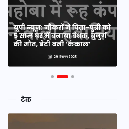
य
यूपी न्यूज़: नौकरों ने पिता-पुत्री को
मि
5 साल घर में बनाया बंधक, बुजुर्ग
वै
की मौत, बेटी बनी ‘कंकाल’
क
29 दिसम्बर 2025
टेक