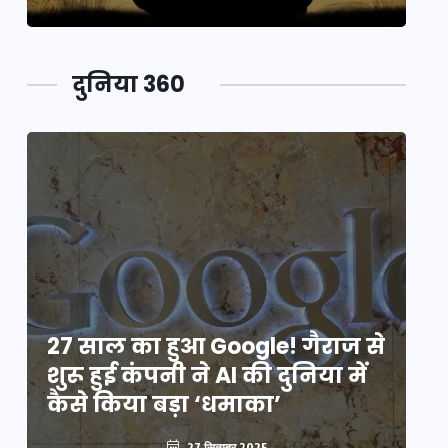
दुनिया 360
े
27 साल का हुआ Google! गैराज से
2
शुरू हुई कंपनी ने AI की दुनिया में
शु
कैसे किया बड़ा ‘धमाका’
कै
27 सितम्बर 2025