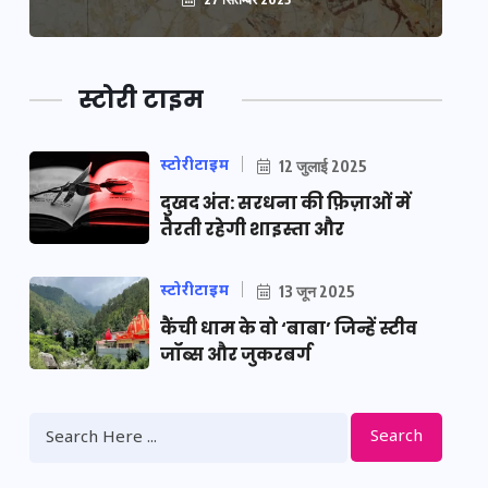
स्टोरी टाइम
स्टोरीटाइम
12 जुलाई 2025
दुखद अंत: सरधना की फ़िज़ाओं में
तैरती रहेगी शाइस्ता और
स्टोरीटाइम
13 जून 2025
कैंची धाम के वो ‘बाबा’ जिन्हें स्टीव
जॉब्स और जुकरबर्ग
Search