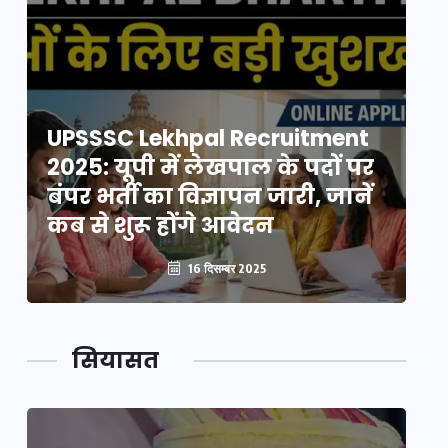
UPSSSC Lekhpal Recruitment
U
2025: यूपी में लेखपाल के पदों पर
20
बंपर भर्ती का विज्ञापन जारी, जानें
बं
कब से शुरू होंगे आवेदन
कब
16 दिसम्बर 2025
सियासत