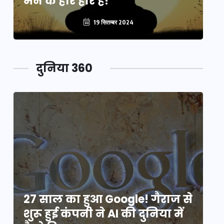
मन के हारे हार है!
मन
19 सितम्बर 2024
दुनिया 360
े
27 साल का हुआ Google! गैराज से
2
शुरू हुई कंपनी ने AI की दुनिया में
शु