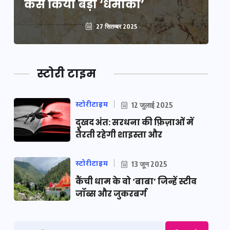
कैसे किया बड़ा ‘धमाका’
कै
27 सितम्बर 2025
स्टोरी टाइम
स्टोरीटाइम
12 जुलाई 2025
दुखद अंत: सरधना की फ़िज़ाओं में
तैरती रहेगी शाइस्ता और
स्टोरीटाइम
13 जून 2025
कैंची धाम के वो ‘बाबा’ जिन्हें स्टीव
जॉब्स और जुकरबर्ग