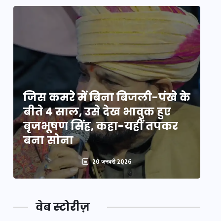
े
जिस कमरे में बिना बिजली-पंखे के
जि
बीते 4 साल, उसे देख भावुक हुए
बी
बृजभूषण सिंह, कहा-यहीं तपकर
ब
बना सोना
ब
20 जनवरी 2026
वेब स्टोरीज़