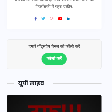
जैसे टॉपिक कवर करती हैं. 'लिव ऐंड लेट अदर्स लिव' की
फिलॉसफी में गहरा यकीन.
हमारे वॉट्सऐप चैनल को फॉलो करें
फॉलो करें
यूपी लाइव