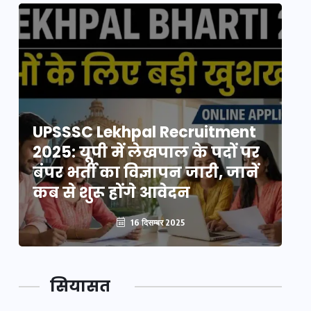
UPSSSC Lekhpal Recruitment
U
2025: यूपी में लेखपाल के पदों पर
20
बंपर भर्ती का विज्ञापन जारी, जानें
बं
कब से शुरू होंगे आवेदन
कब
16 दिसम्बर 2025
सियासत