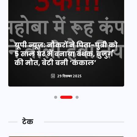
य
यूपी न्यूज़: नौकरों ने पिता-पुत्री को
मि
5 साल घर में बनाया बंधक, बुजुर्ग
वै
की मौत, बेटी बनी ‘कंकाल’
क
29 दिसम्बर 2025
टेक