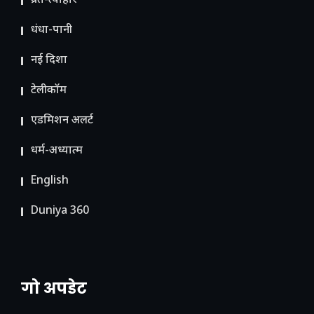
व्रत-त्योहार
धंधा-पानी
नई दिशा
टेलीकॉम
ए​डमिशन अलर्ट
धर्म-अध्यात्म
English
Duniya 360
गो अपडेट