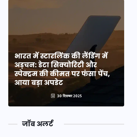
भारत में स्टारलिंक की लैंडिंग में
भा
अड़चन: डेटा सिक्योरिटी और
अ
स्पेक्ट्रम की कीमत पर फंसा पेंच,
स्
आया बड़ा अपडेट
आ
30 दिसम्बर 2025
जॉब अलर्ट