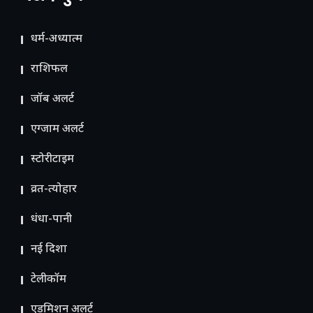
धर्म-अध्यात्म
राशिफल
जॉब अलर्ट
एग्जाम अलर्ट
स्टोरीटाइम
व्रत-त्योहार
धंधा-पानी
नई दिशा
टेलीकॉम
ए​डमिशन अलर्ट