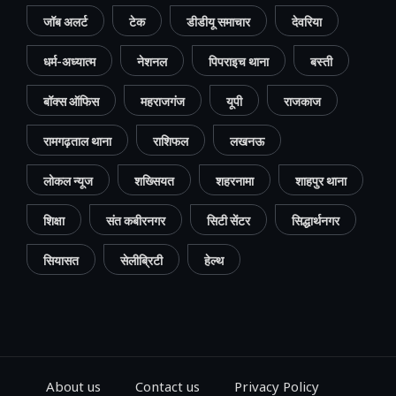
जॉब अलर्ट
टेक
डीडीयू समाचार
देवरिया
धर्म-अध्यात्म
नेशनल
पिपराइच थाना
बस्ती
बॉक्स ऑफिस
महराजगंज
यूपी
राजकाज
रामगढ़ताल थाना
राशिफल
लखनऊ
लोकल न्यूज
शख्सियत
शहरनामा
शाहपुर थाना
शिक्षा
संत कबीरनगर
सिटी सेंटर
सिद्धार्थनगर
सियासत
सेलीब्रिटी
हेल्थ
About us
Contact us
Privacy Policy