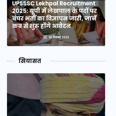
UPSSSC Lekhpal Recruitment
U
2025: यूपी में लेखपाल के पदों पर
20
बंपर भर्ती का विज्ञापन जारी, जानें
बं
कब से शुरू होंगे आवेदन
कब
16 दिसम्बर 2025
सियासत