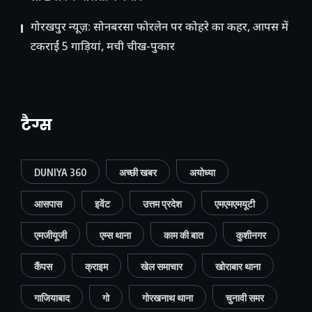
गोरखपुर न्यूज़: सोनबरसा फोरलेन पर कोहरे का कहर, आपस में
टकराईं 5 गाड़ियां, मची चीख-पुकार
टैग्स
DUNIYA 360
अच्छी खबर
अयोध्या
आसपास
इवेंट
उत्तम प्रदेश
एमएमएमयूटी
एमजीयूजी
एम्स थाना
काम की बात
कुशीनगर
कैंपस
क्राइम
खेल समाचार
खोराबार थाना
गाजियाबाद
गो
गोरखनाथ थाना
चुनावी समर