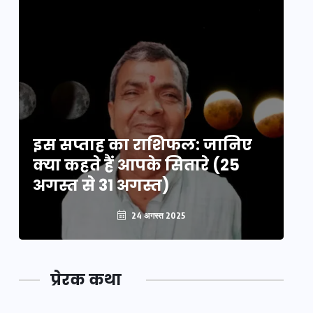
इस सप्ताह का राशिफल: जानिए
इ
क्या कहते हैं आपके सितारे (25
क्
अगस्त से 31 अगस्त)
अग
24 अगस्त 2025
प्रेरक कथा