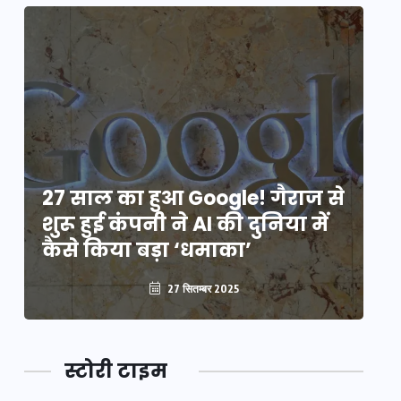
े
27 साल का हुआ Google! गैराज से
2
शुरू हुई कंपनी ने AI की दुनिया में
शु
कैसे किया बड़ा ‘धमाका’
कै
27 सितम्बर 2025
स्टोरी टाइम