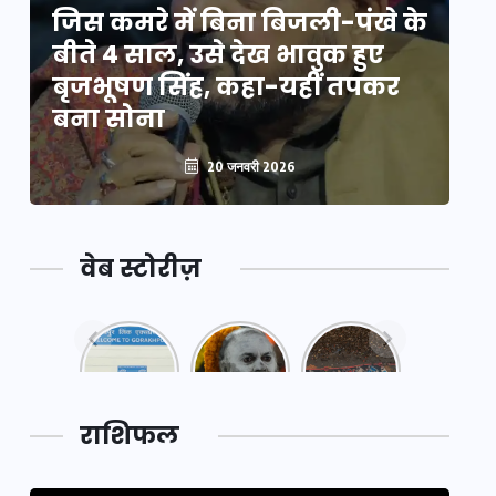
े
जिस कमरे में बिना बिजली-पंखे के
जि
बीते 4 साल, उसे देख भावुक हुए
बी
बृजभूषण सिंह, कहा-यहीं तपकर
ब
बना सोना
ब
20 जनवरी 2026
वेब स्टोरीज़
नया
महाकुंभ
महाकुंभ
एक्सप्रेसवे:
2025: कुछ
2025:
पूर्वांचल का
अनजाने
कहानी कुंभ
लक,
तथ्य…
मेले की…
डेवलपमेंट
राशिफल
का लिंक