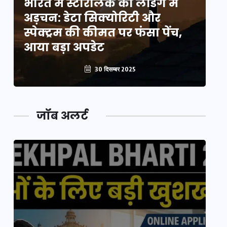
भारत में स्टारलिंक की लैंडिंग में
भा
अड़चन: डेटा सिक्योरिटी और
अ
स्पेक्ट्रम की कीमत पर फंसा पेंच,
स्
आया बड़ा अपडेट
आ
30 दिसम्बर 2025
जॉब अलर्ट