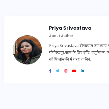
इस सप्ताह का राशिफल: जानिए
क्या कहते हैं आपके सितारे (25
Priya Srivastava
अगस्त से 31 अगस्त)
About Author
24 अगस्त 2025
Priya Srivastava दीनदयाल उपाध्याय गोरख
गोगोरखपुर.कॉम के लिए इवेंट, एजुकेशन, क
की फिलॉसफी में गहरा यकीन.