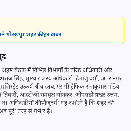
16 दिसम्बर 2025
।
जानें गोरखपुर शहर की हर खबर
ूद
स अहम बैठक में विभिन्न विभागों के वरिष्ठ अधिकारी और
पुष्पराज सिंह, मुख्य राजस्व अधिकारी हिमांशु वर्मा, अपर नगर
स्ट्रेट उत्कर्ष श्रीवास्तव, एसपी ट्रैफिक राजकुमार पांडेय,
 तिवारी, आरटीओ रामवृक्ष सोनकर, ओएसडी प्रखर उत्तम,
जिस कमरे में बिना बिजली-पंखे
थे। अधिकारियों की मौजूदगी यह दर्शाती है कि शहर की
के बीते 4 साल, उसे देख भावुक
ब पूरी तरह से गंभीर है।
हुए बृजभूषण सिंह, कहा-यहीं
तपकर बना सोना