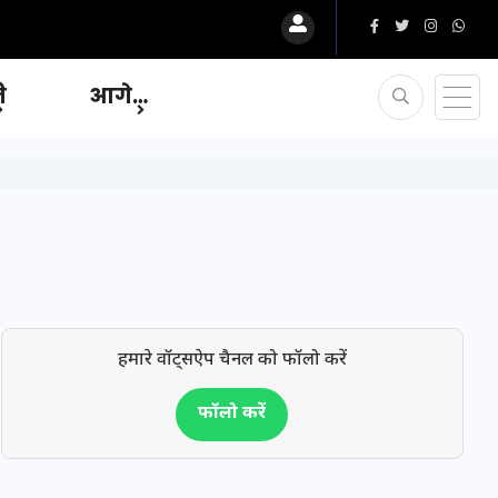
ि
आगे…
हमारे वॉट्सऐप चैनल को फॉलो करें
फॉलो करें