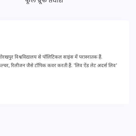
फूल प्रूफ तैयारी
इस सप्ताह का राशिफल: जानिए
क्या कहते हैं आपके सितारे (25
अगस्त से 31 अगस्त)
24 अगस्त 2025
पुर विश्वविद्यालय से पॉलिटिकल साइंस में परास्नातक हैं.
ल्चर, रिलीजन जैसे टॉपिक कवर करती हैं. 'लिव ऐंड लेट अदर्स लिव'