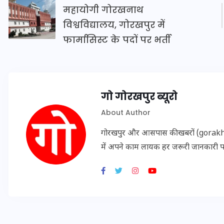
16 दिसम्बर 2025
महायोगी गोरखनाथ
विश्वविद्यालय, गोरखपुर में
फार्मासिस्ट के पदों पर भर्ती
गो गोरखपुर ब्यूरो
About Author
गोरखपुर और आसपास की खबरों (gorakhpu
में अपने काम लायक हर जरूरी जानकारी 
जिस कमरे में बिना बिजली-पंखे
के बीते 4 साल, उसे देख भावुक
हुए बृजभूषण सिंह, कहा-यहीं
तपकर बना सोना