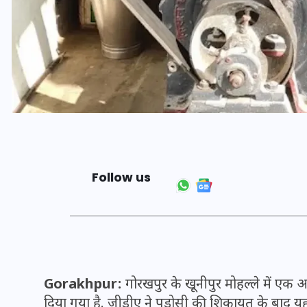
Follow us
भारत में स्टारलिंक की लैंडिंग में
अड़चन: डेटा सिक्योरिटी और
स्पेक्ट्रम की कीमत पर फंसा पेंच,
आया बड़ा अपडेट
Gorakhpur:
गोरखपुर के खूनीपुर मोहल्ले में ए
दिया गया है. जीडीए ने पड़ोसी की शिकायत के बाद यह का
30 दिसम्बर 2025