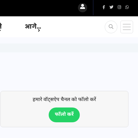
ि
आगे…
हमारे वॉट्सऐप चैनल को फॉलो करें
फॉलो करें