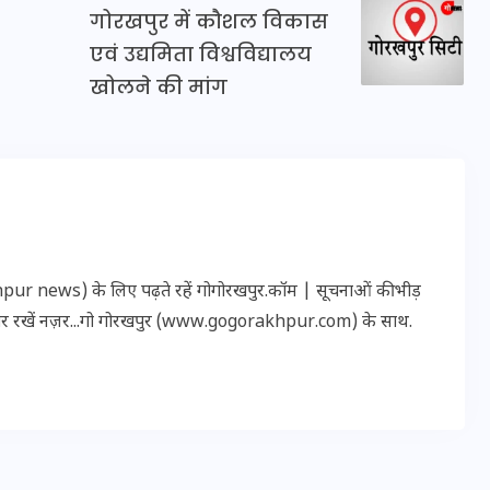
16 दिसम्बर 2025
गोरखपुर में कौशल विकास
एवं उद्यमिता विश्वविद्यालय
खोलने की मांग
r news) के लिए पढ़ते रहें गोगोरखपुर.कॉम | सूचनाओं की भीड़
पर रखें नज़र...गो गोरखपुर (www.gogorakhpur.com) के साथ.
जिस कमरे में बिना बिजली-पंखे
के बीते 4 साल, उसे देख भावुक
हुए बृजभूषण सिंह, कहा-यहीं
तपकर बना सोना